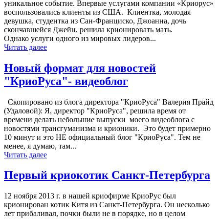
уникальное событие. Впервые услугами компании «Криорус»
воспользовались клиенты из США. Клиентка, молодая
девушка, студентка из Сан-Франциско, Джоанна, дочь
скончавшейся Джейн, решила крионировать мать.
Однако услуги одного из мировых лидеров...
Читать далее
Новый формат для новостей
"КриоРуса"- видеоблог
Скопировано из блога директора "КриоРуса" Валерия Прайд
(Удаловой): Я, директор "КриоРуса", решила время от
времени делать небольшие выпуски моего видеоблога с
новостями трансгуманизма и крионики. Это будет примерно
10 минут и это НЕ официальный блог "КриоРуса". Тем не
менее, я думаю, там...
Читать далее
Первый криокотик Санкт-Петербурга
12 ноября 2013 г. в нашей криофирме КриоРус был
крионирован котик Китя из Санкт-Петербурга. Он несколько
лет прибаливал, почки были не в порядке, но в целом