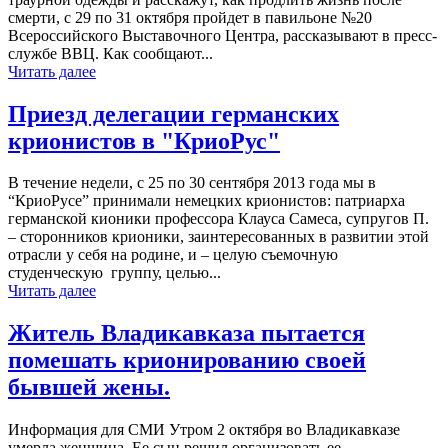
смерти, с 29 по 31 октября пройдет в павильоне №20
Всероссийского Выставочного Центра, рассказывают в пресс-
службе ВВЦ. Как сообщают...
Читать далее
Приезд делегации германских
крионистов в "КриоРус"
В течение недели, с 25 по 30 сентября 2013 года мы в
“КриоРусе” принимали немецких крионистов: патриарха
германской кионики профессора Клауса Самеса, супругов П.
– сторонников крионики, заинтересованных в развитии этой
отрасли у себя на родине, и – целую съемочную
студенческую группу, целью...
Читать далее
Житель Владикавказа пытается
помешать крионированию своей
бывшей жены.
Информация для СМИ Утром 2 октября во Владикавказе
умерла женщина. Ее сын решил организовать ее