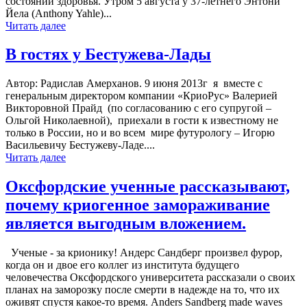
состоянии здоровья. Утром 5 августа у 37-летнего Энтони
Йела (Anthony Yahle)...
Читать далее
В гостях у Бестужева-Лады
Автор: Радислав Амерханов. 9 июня 2013г я вместе с
генеральным директором компании «КриоРус» Валерией
Викторовной Прайд (по согласованию с его супругой –
Ольгой Николаевной), приехали в гости к известному не
только в России, но и во всем мире футурологу – Игорю
Васильевичу Бестужеву-Ладе....
Читать далее
Оксфордские ученные рассказывают,
почему криогенное замораживание
является выгодным вложением.
Ученые - за крионику! Андерс Сандберг произвел фурор,
когда он и двое его коллег из института будущего
человечества Оксфордского университета рассказали о своих
планах на заморозку после смерти в надежде на то, что их
оживят спустя какое-то время. Anders Sandberg made waves