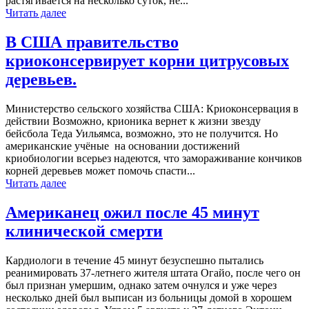
растягивается на несколько суток, не...
Читать далее
В США правительство
криоконсервирует корни цитрусовых
деревьев.
Министерство сельского хозяйства США: Криоконсервация в
действии Возможно, крионика вернет к жизни звезду
бейсбола Теда Уильямса, возможно, это не получится. Но
американские учёные на основании достижений
криобиологии всерьез надеются, что замораживание кончиков
корней деревьев может помочь спасти...
Читать далее
Американец ожил после 45 минут
клинической смерти
Кардиологи в течение 45 минут безуспешно пытались
реанимировать 37-летнего жителя штата Огайо, после чего он
был признан умершим, однако затем очнулся и уже через
несколько дней был выписан из больницы домой в хорошем