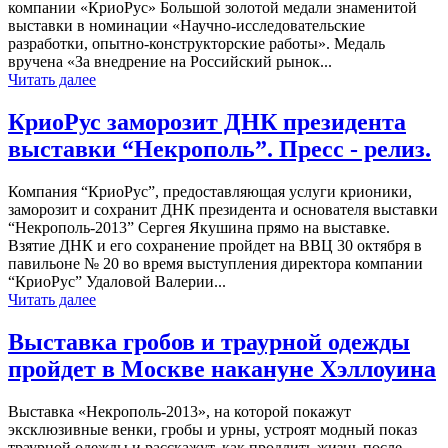
компании «КриоРус» Большой золотой медали знаменитой
выставки в номинации «Научно-исследовательские
разработки, опытно-конструкторские работы». Медаль
вручена «За внедрение на Российский рынок...
Читать далее
КриоРус заморозит ДНК президента
выставки “Некрополь”. Пресс - релиз.
Компания “КриоРус”, предоставляющая услуги крионики,
заморозит и сохранит ДНК президента и основателя выставки
“Некрополь-2013” Сергея Якушина прямо на выставке.
Взятие ДНК и его сохранение пройдет на ВВЦ 30 октября в
павильоне № 20 во время выступления директора компании
“КриоРус” Удаловой Валерии...
Читать далее
Выставка гробов и траурной одежды
пройдет в Москве накануне Хэллоуина
Выставка «Некрополь-2013», на которой покажут
эксклюзивные венки, гробы и урны, устроят модный показ
траурной одежды и расскажут, как продлить жизнь после