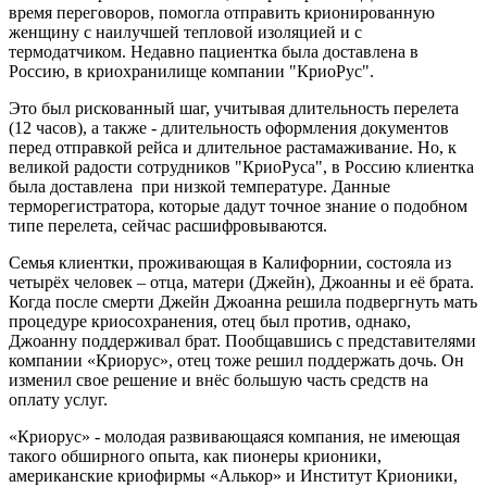
время переговоров, помогла отправить крионированную
женщину с наилучшей тепловой изоляцией и с
термодатчиком. Недавно пациентка была доставлена в
Россию, в криохранилище компании "КриоРус".
Это был рискованный шаг, учитывая длительность перелета
(12 часов), а также - длительность оформления документов
перед отправкой рейса и длительное растамаживание. Но, к
великой радости сотрудников "КриоРуса", в Россию клиентка
была доставлена при низкой температуре. Данные
терморегистратора, которые дадут точное знание о подобном
типе перелета, сейчас расшифровываются.
Семья клиентки, проживающая в Калифорнии, состояла из
четырёх человек – отца, матери (Джейн), Джоанны и её брата.
Когда после смерти Джейн Джоанна решила подвергнуть мать
процедуре криосохранения, отец был против, однако,
Джоанну поддерживал брат. Пообщавшись с представителями
компании «Криорус», отец тоже решил поддержать дочь. Он
изменил свое решение и внёс большую часть средств на
оплату услуг.
«Криорус» - молодая развивающаяся компания, не имеющая
такого обширного опыта, как пионеры крионики,
американские криофирмы «Алькор» и Институт Крионики,