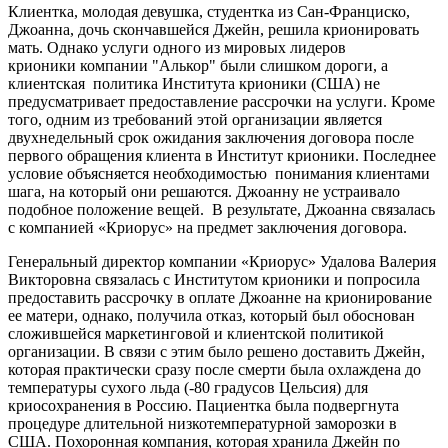
Клиентка, молодая девушка, студентка из Сан-Франциско,
Джоанна, дочь скончавшейся Джейн, решила крионировать
мать. Однако услуги одного из мировых лидеров
крионики компании "Алькор" были слишком дороги, а
клиентская политика Института крионики (США) не
предусматривает предоставление рассрочки на услуги. Кроме
того, одним из требований этой организации является
двухнедельный срок ожидания заключения договора после
первого обращения клиента в Институт крионики. Последнее
условие объясняется необходимостью понимания клиентами
шага, на который они решаются. Джоанну не устраивало
подобное положение вещей. В результате, Джоанна связалась
с компанией «Криорус» на предмет заключения договора.
Генеральный директор компании «Криорус» Удалова Валерия
Викторовна связалась с Институтом крионики и попросила
предоставить рассрочку в оплате Джоанне на крионирование
ее матери, однако, получила отказ, который был обоснован
сложившейся маркетинговой и клиентской политикой
организации. В связи с этим было решено доставить Джейн,
которая практически сразу после смерти была охлаждена до
температуры сухого льда (-80 градусов Цельсия) для
криосохранения в Россию. Пациентка была подвергнута
процедуре длительной низкотемпературной заморозки в
США. Похоронная компания, которая хранила Джейн по