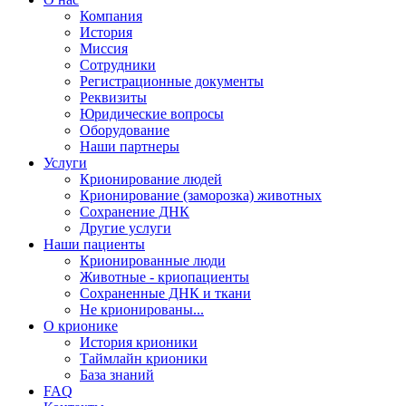
Компания
История
Миссия
Сотрудники
Регистрационные документы
Реквизиты
Юридические вопросы
Оборудование
Наши партнеры
Услуги
Крионирование людей
Крионирование (заморозка) животных
Сохранение ДНК
Другие услуги
Наши пациенты
Крионированные люди
Животные - криопациенты
Сохраненные ДНК и ткани
Не крионированы...
О крионике
История крионики
Таймлайн крионики
База знаний
FAQ