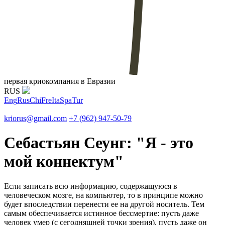
первая криокомпания в Евразии
RUS
Eng
Rus
Chi
Fre
Ita
Spa
Tur
kriorus@gmail.com
+7 (962) 947-50-79
Себастьян Сеунг: "Я - это
мой коннектум"
Если записать всю информацию, содержащуюся в
человеческом мозге, на компьютер, то в принципе можно
будет впоследствии перенести ее на другой носитель. Тем
самым обеспечивается истинное бессмертие: пусть даже
человек умер (с сегодняшней точки зрения), пусть даже он