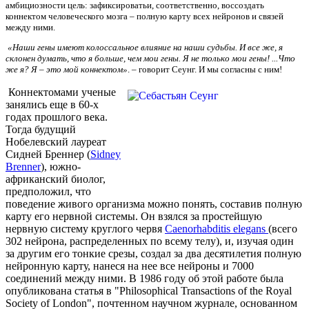
амбициозности цель: зафиксироватьи, соответственно, воссоздать
коннектом человеческого мозга – полную карту всех нейронов и связей
между ними.
«Наши гены имеют колоссальное влияние на наши судьбы. И все же, я
склонен думать, что я больше, чем мои гены. Я не только мои гены! ...Что
же я? Я – это мой коннектом»
. – говорит Сеунг. И мы согласны с ним!
Коннектомами ученые
занялись еще в 60-х
годах прошлого века.
Тогда будущий
Нобелевский лауреат
Сидней Бреннер (
Sidney
Brenner
), южно-
африканский биолог,
предположил, что
поведение живого организма можно понять, составив полную
карту его нервной системы. Он взялся за простейшую
нервную систему круглого червя
Caenorhabditis elegans
(всего
302 нейрона, распределенных по всему телу), и, изучая один
за другим его тонкие срезы, создал за два десятилетия полную
нейронную карту, нанеся на нее все нейроны и 7000
соединений между ними. В 1986 году об этой работе была
опубликована статья в "Philosophical Transactions of the Royal
Society of London", почтенном научном журнале, основанном