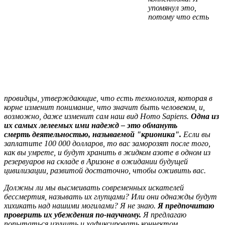
упомянул это,
потому что есть
провидцы, утверждающие, что есть технология, которая в
корне изменит понимание, что значит быть человеком, и,
возможно, даже изменит сам наш вид Homo Sapiens.
Одна из
их самых лелеемых ими надежд – это обмануть
смерть деятельностью, называемой "крионика".
Если вы
заплатите 100 000 долларов, то вас заморозят после того,
как вы умрете, и будут хранить в жидком азоте в одном из
резервуаров на складе в Аризоне в ожидании будущей
цивилизации, развитой достаточно, чтобы оживить вас.
Должны ли мы высмеивать современных искателей
бессмертия, называть их глупцами? Или они однажды будут
хихикать над нашими могилами? Я не знаю.
Я предпочитаю
проверить их убеждения по-научному.
Я предлагаю
попытаться изучить и хафиксировать коннектом