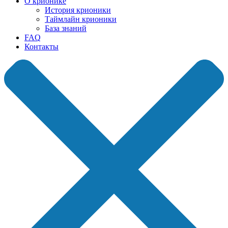
О крионике
История крионики
Таймлайн крионики
База знаний
FAQ
Контакты