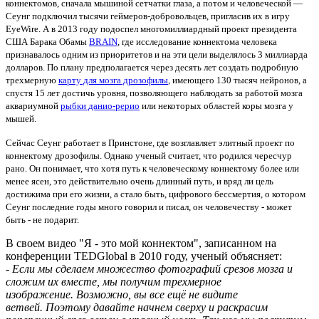
коннектомов, сначала мышиной сетчатки глаза, а потом и человеческой —
Сеунг подключил тысячи геймеров-добровольцев, пригласив их в игру
EyeWire. А в 2013 году подоспел многомиллиардный проект президента
США Барака Обамы
BRAIN
, где исследование коннектома человека
признавалось одним из приоритетов и на эти цели выделялось 3 миллиарда
долларов. По плану предполагается через десять лет создать подробную
трехмерную
карту для мозга дрозофилы
, имеющего 130 тысяч нейронов, а
спустя 15 лет достичь уровня, позволяющего наблюдать за работой мозга
аквариумной
рыбки данио-рерио
или некоторых областей коры мозга у
мышей.
Сейчас Сеунг работает в Принстоне, где возглавляет элитный проект по
коннектому дрозофилы. Однако ученый считает, что родился чересчур
рано. Он понимает, что хотя путь к человеческому коннектому более или
менее ясен, это действительно очень длинный путь, и вряд ли цель
достижима при его жизни, а стало быть, цифрового бессмертия, о котором
Сеунг последние годы много говорил и писал, он человечеству - может
быть - не подарит.
В своем видео "Я - это мой коннектом", записанном на
конференции TEDGlobal в 2010 году, ученый объясняет:
- Если мы сделаем множество фотографий срезов мозга и
сложим их вместе, мы получим трехмерное
изображение. Возможно, вы все ещё не видите
ветвей. Поэтому давайте начнем сверху и раскрасим