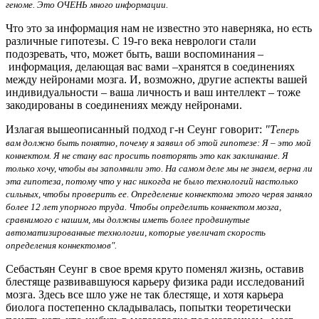
геноме. Это ОЧЕНЬ много информации.
Что это за информация нам не известно это наверняка, но есть
различные гипотезы. С 19-го века неврологи стали
подозревать, что, может быть, ваши воспоминания –
информация, делающая вас вами –хранятся в соединениях
между нейронами мозга. И, возможно, другие аспекты вашей
индивидуальности – ваша личность и ваш интеллект – тоже
закодированы в соединениях между нейронами.
Излагая вышеописанный подход г-н Сеунг говорит:
"Т
еперь
вам должно быть понятно, почему я заявил об этой гипотезе: Я – это мой
коннектом. Я не стану вас просить повторять это как заклинание. Я
только хочу, чтобы вы запомнили это. На самом деле мы не знаем, верна ли
эта гипотеза, потому что у нас никогда не было технологий настолько
сильных, чтобы проверить ее. Определение коннектома этого червя заняло
более 12 лет упорного труда. Чтобы определить коннектом мозга,
сравнимого с нашим, мы должны иметь более продвинутые
автоматизированные технологии, которые увеличат скорость
определения коннектомов".
Себастьян Сеунг в свое время круто поменял жизнь, оставив
блестяще развивавшуюся карьеру физика ради исследований
мозга. Здесь все шло уже не так блестяще, и хотя карьера
биолога постепенно складывалась, попытки теоретически