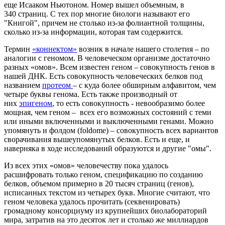
еще Исааком Ньютоном. Номер вышел объемным, в
340 страниц. С тех пор многие биологи называют его
"Книгой", причем не столько из-за фолиантной толщины,
сколько из-за информации, которая там содержится.
Термин
«коннектом»
возник в начале нашего столетия – по
аналогии с геномом. В человеческом организме достаточно
разных «омов». Всем известен геном – совокупность генов в
нашей ДНК. Есть совокупность человеческих белков под
названием
протеом
– с куда более обширным алфавитом, чем
четыре буквы генома. Есть также производный от
них
эпигеном
, то есть совокупность - невообразимо более
мощная, чем геном – всех его возможных состояний с теми
или иными включенными и выключенными генами. Можно
упомянуть и фолдом (foldome) – совокупность всех вариантов
сворачивания вышеупомянутых белков. Есть и еще, и
наверняка в ходе исследований образуются и другие "омы".
Из всех этих «омов» человечеству пока удалось
расшифровать только геном, спецификацию по созданию
белков, объемом примерно в 20 тысяч страниц (генов),
исписанных текстом из четырех букв. Многие считают, что
геном человека удалось прочитать (секвенировать)
громадному консорциуму из крупнейших биолабораторий
мира, затратив на это десяток лет и столько же миллиардов