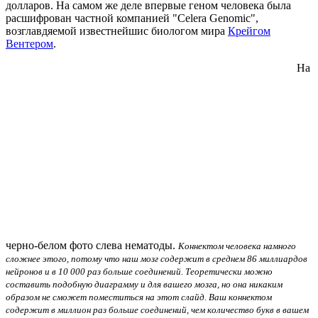
долларов. На самом же деле впервые геном человека была
расшифрован частной компанией "Celera Genomic",
возглавдяемой известнейшис биологом мира
Крейгом
Вентером
.
На
черно-белом фото слева нематоды.
Коннектом человека намного
сложнее этого, потому что наш мозг содержит в среднем 86 миллиардов
нейронов и в 10 000 раз больше соединений. Теоретически можно
составить подобную диаграмму и для вашего мозга, но она никаким
образом не сможет поместиться на этот слайд. Ваш коннектом
содержит в миллион раз больше соединений, чем количество букв в вашем