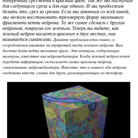
поперечный срез ветви в красный цвет. Так же мы поступим
для следующего среза и для еще одного. И мы продолжим
делать это, срез за срезом. Если мы закончим со всей кипой,
мы можем восстановить трехмерную форму маленького
фрагмента ветви нейрона. То же самое сделаем с другим
нейроном, покрасив его зеленым. Теперь вы видите, как
зеленый нейрон касается красного в двух местах, они
называется синапсами.
Давайте приблизим один синапс, и
сосредоточим внимание на внутренней части зеленого нейрона. Вам
должны быть видны маленькие круги. Это везикулы, содержащие
молекулы, известные как нейромедиаторы. Когда зеленый нейрон хочет
передать информацию, он посылает сигнал красному нейрону,
«выплевывая» нейромедиаторы. Известно, что в синапсе оба нейрона
соединены вместе, словно два друга, разговаривающих по телефону
.