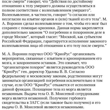
после смерти” говорит, что “Действия по достойному
отношению к телу умершего должны осуществляться в
полном соответствии с волеизъявлением умершего”.
Волеизъявление, в частности, говорит “о согласии или
несогласии на изъятие органов и (или) тканей из его тела”. М.
А. Воронин сделал волеизъявление о том, чтобы его мозг был
сохранен с помощью крионики. Данная норма закрепляется
дополнительно законом “О погребении и похоронном деле в
городе Москве”, который гласит: “Москвой, как субъектом
Российской Федерации, гарантируется исполнение законного
волеизъявления лица об отношении к его телу после смерти.”
М. А. Воронин поручил ООО “КриоРус” организовать
мероприятия, связанные с изъятием и крионированием его
мозга, и захоронением останков. Это означает, что
“организатором похорон” является руководитель ООО
“КриоРус” ген. директор Удалова В. В. Согласно
федеральному и московскому законам, родственники могут
заниматься организацией погребения исключительно в том
случае, если ООО “КриоРус” откажется от исполнения
данной функции. Похищение тела из морга является
незаконным. Выдача тела О. В. Моисеевой сотрудниками
морга является незаконной. Получение гербового
свидетельства в ЗАГС (если таковое было получено) и его
выдача О. В. Моисеевой являются незаконными.