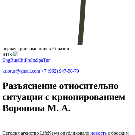
первая криокомпания в Евразии
RUS
Eng
Rus
Chi
Fre
Ita
Spa
Tur
kriorus@gmail.com
+7 (962) 947-50-79
Разъяснение относительно
ситуации с крионированием
Воронина М. А.
Сегодня агенство LifeNews опубликовало
новость
с броским