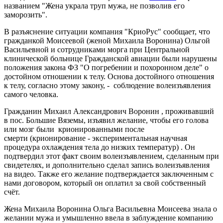
названием "Жена украла труп мужа, не позволив его
заморозить".
В разъяснение ситуации компания "КриоРус" сообщает, что
гражданкой Моисеевой (женой Михаила Воронина) Ольгой
Васильевной и сотрудниками морга при Центральной
клинической больнице Гражданской авиации были нарушены
положения закона ФЗ "О погребении и похоронном деле" о
достойном отношении к телу. Основа достойного отношения
к телу, согласно этому закону, - соблюдение волеизъявления
самого человка.
Гражданин Михаил Александрович Воронин , проживавший
в пос. Большие Вяземы, изъявил желание, чтобы его голова
или мозг были крионированными после
смерти (крионирование - экспериментальная научная
процедура охлаждения тела до низких температур) . Он
подтвердил этот факт своим волеизъявлением, сделанным при
свидетелях, и дополнительно сделал запись волеизъявления
на видео. Также его желание подтверждается заключенным с
нами договором, который он оплатил за свой собственный
счёт.
Жена Михаила Воронина Ольга Васильевна Моисеева знала о
желании мужа и умышленно ввела в заблуждение компанию