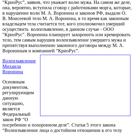
“КриоРус”, заявив, что уважает волю мужа. На самом же деле,
она, вероятно, вступила сговор с работниками морга, которые,
в нарушение воли М. А. Воронина и законов РФ, выдали О.
В. Моисеевой тело М. А. Воронина, в то время как законным
владельцем тела считается тот, кого уполномочил умерший
осуществить волеизъявление, в данном случае - ООО
"КриоРус". Воронина планирует захоронить или кремировать
тело, тем самым нарушив волеизъявление умершего мужа и
препятствуя выполнению законного договора между М. А.
Ворониным и компанией “КриоРус”.
Волеизъявление
Михаила
Воронина
Основным
документом,
регулирующим
данную
ситуацию,
является
Федеральный
закон РФ “О
погребении и похоронном деле”. Статья 5 этого закона
“Волеизъявление лица о достойном отношении к его телу