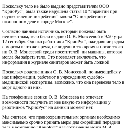
Поскольку тело не было выдано представителям ООО
“КриоРус”, была также нарушена статья 10 “Гарантии при
осуществлении погребения” закона “О погребении и
похоронном деле в городе Москве”.
Согласно данным источника, который пожелал быть
неизвестным, тело было выдано О. В. Моисеевой в 9:50 утра
12 сентября. Однако работники “КриоРус”, ожидавшие рядом
с моргом в это же время, не видели в это время и после этого
ни О. В. Моисеевой среди посетителей, ни машины, которая
могла бы забрать тело. Это позволяет заключить, что
информация в журнале санитаров может быть ложной.
Поскольку родственники О. В. Моисеевой, по имеющейся у
нас информации, работают в учреждениях судебно-
медицинской экспертизы, возможно, что она перевезла тело в
морг одного из них.
На телефонные звонки О. В. Моисеева не отвечает,
возможности получить от нее какую-то информацию у
работников “КриоРус” на данный момент нет.
Мы считаем, что правоохранительным органам необходимо
максимально срочно принять меры для скорейшей передачи
тела в компанию “КриоРус” для сохранения мозга М. А.