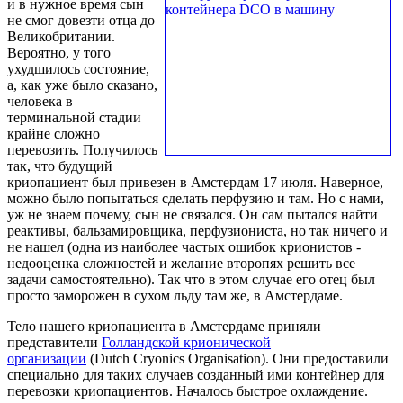
и в нужное время сын
не смог довезти отца до
Великобритании.
Вероятно, у того
ухудшилось состояние,
а, как уже было сказано,
человека в
терминальной стадии
крайне сложно
перевозить. Получилось
так, что будущий
криопациент был привезен в Амстердам 17 июля. Наверное,
можно было попытаться сделать перфузию и там. Но с нами,
уж не знаем почему, сын не связался. Он сам пытался найти
реактивы, бальзамировщика, перфузиониста, но так ничего и
не нашел (одна из наиболее частых ошибок крионистов -
недооценка сложностей и желание второпях решить все
задачи самостоятельно). Так что в этом случае его отец был
просто заморожен в сухом льду там же, в Амстердаме.
Тело нашего криопациента в Амстердаме приняли
представители
Голландской крионической
организации
(Dutch Cryonics Organisation). Они предоставили
специально для таких случаев созданный ими контейнер для
перевозки криопациентов. Началось быстрое охлаждение.