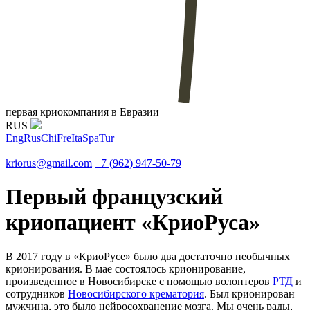
первая криокомпания в Евразии
RUS
Eng
Rus
Chi
Fre
Ita
Spa
Tur
kriorus@gmail.com
+7 (962) 947-50-79
Первый французский
криопациент «КриоРуса»
В 2017 году в «КриоРусе» было два достаточно необычных
крионирования. В мае состоялось крионирование,
произведенное в Новосибирске с помощью волонтеров
PТД
и
сотрудников
Новосибирского крематория
. Был крионирован
мужчина, это было нейросохранение мозга. Мы очень рады,