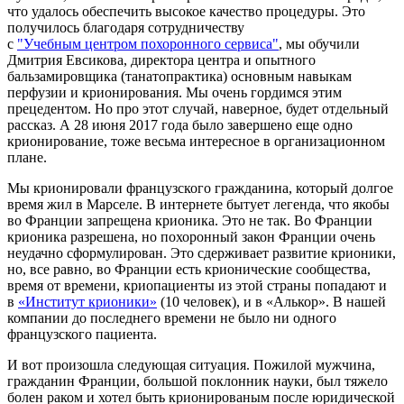
что удалось обеспечить высокое качество процедуры. Это
получилось благодаря сотрудничеству
с
"Учебным центром похоронного сервиса"
, мы обучили
Дмитрия Евсикова, директора центра и опытного
бальзамировщика (танатопрактика) основным навыкам
перфузии и крионирования. Мы очень гордимся этим
прецедентом. Но про этот случай, наверное, будет отдельный
рассказ. А 28 июня 2017 года было завершено еще одно
крионирование, тоже весьма интересное в организационном
плане.
Мы крионировали французского гражданина, который долгое
время жил в Марселе. В интернете бытует легенда, что якобы
во Франции запрещена крионика. Это не так. Во Франции
крионика разрешена, но похоронный закон Франции очень
неудачно сформулирован. Это сдерживает развитие крионики,
но, все равно, во Франции есть крионические сообщества,
время от времени, криопациенты из этой страны попадают и
в
«Институт крионики»
(10 человек), и в «Алькор». В нашей
компании до последнего времени не было ни одного
французского пациента.
И вот произошла следующая ситуация. Пожилой мужчина,
гражданин Франции, большой поклонник науки, был тяжело
болен раком и хотел быть крионированым после юридической