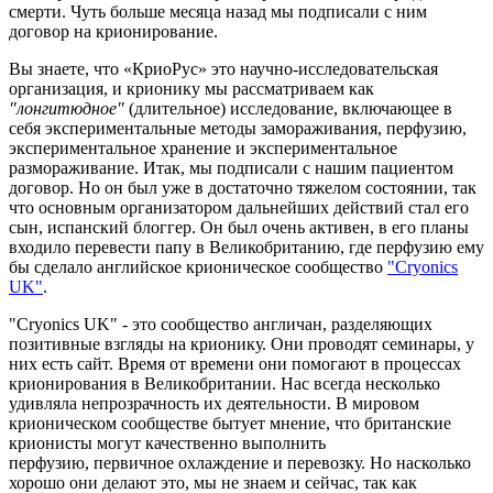
смерти. Чуть больше месяца назад мы подписали с ним
договор на крионирование.
Вы знаете, что «КриоРус» это научно-исследовательская
организация, и крионику мы рассматриваем как
"лонгитюдное"
(длительное) исследование, включающее в
себя экспериментальные методы замораживания, перфузию,
экспериментальное хранение и экспериментальное
размораживание. Итак, мы подписали с нашим пациентом
договор. Но он был уже в достаточно тяжелом состоянии, так
что основным организатором дальнейших действий стал его
сын, испанский блоггер. Он был очень активен, в его планы
входило перевести папу в Великобританию, где перфузию ему
бы сделало английское крионическое сообщество
"Cryonics
UK"
.
"Cryonics UK" - это сообщество англичан, разделяющих
позитивные взгляды на крионику. Они проводят семинары, у
них есть сайт. Время от времени они помогают в процессах
крионирования в Великобритании. Нас всегда несколько
удивляла непрозрачность их деятельности. В мировом
крионическом сообществе бытует мнение, что британские
крионисты могут качественно выполнить
перфузию, первичное охлаждение и перевозку. Но насколько
хорошо они делают это, мы не знаем и сейчас, так как