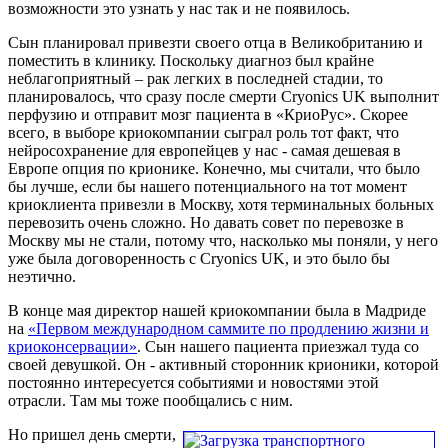
возможности это узнать у нас так и не появилось.
Сын планировал привезти своего отца в Великобританию и
поместить в клинику. Поскольку диагноз был крайне
неблагоприятный – рак легких в последней стадии, то
планировалось, что сразу после смерти Cryonics UK выполнит
перфузию и отправит мозг пациента в «КриоРус». Скорее
всего, в выборе криокомпании сыграл роль тот факт, что
нейросохранение для европейцев у нас - самая дешевая в
Европе опция по крионике. Конечно, мы считали, что было
бы лучше, если бы нашего потенциального на тот момент
криоклиента привезли в Москву, хотя терминальных больных
перевозить очень сложно. Но давать совет по перевозке в
Москву мы не стали, потому что, насколько мы поняли, у него
уже была договоренность с Cryonics UK, и это было бы
неэтично.
В конце мая директор нашей криокомпании была в Мадриде
на
«Первом международном саммите по продлению жизни и
криоконсервации»
. Сын нашего пациента приезжал туда со
своей девушкой. Он - активный сторонник крионики, которой
постоянно интересуется событиями и новостями этой
отрасли. Там мы тоже пообщались с ним.
Но пришел день смерти,