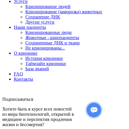
Услуги
Крионирование людей
Крионирование (заморозка) животных
Сохранение ДНК
Другие услуги
Наши пациенты
Крионированные люди
Животные - криопациенты
Сохраненные ДНК и ткани
Не крионированы...
О крионике
История крионики
Таймлайн крионики
База знаний
FAQ
Контакты
Подписываться
Хотите быть в курсе всех новостей
из мира биотехнологий, открытий в
медицине и перспектив продления
жизни и бессмертия?