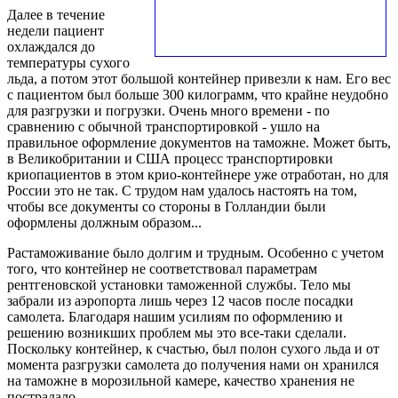
Далее в течение
недели пациент
охлаждался до
температуры сухого
льда, а потом этот большой контейнер привезли к нам. Его вес
с пациентом был больше 300 килограмм, что крайне неудобно
для разгрузки и погрузки. Очень много времени - по
сравнению с обычной транспортировкой - ушло на
правильное оформление документов на таможне. Может быть,
в Великобритании и США процесс транспортировки
криопациентов в этом крио-контейнере уже отработан, но для
России это не так. С трудом нам удалось настоять на том,
чтобы все документы со стороны в Голландии были
оформлены должным образом...
Растаможивание было долгим и трудным. Особенно с учетом
того, что контейнер не соответствовал параметрам
рентгеновской установки таможенной службы. Тело мы
забрали из аэропорта лишь через 12 часов после посадки
самолета. Благодаря нашим усилиям по оформлению и
решению возникших проблем мы это все-таки сделали.
Поскольку контейнер, к счастью, был полон сухого льда и от
момента разгрузки самолета до получения нами он хранился
на таможне в морозильной камере, качество хранения не
пострадало.