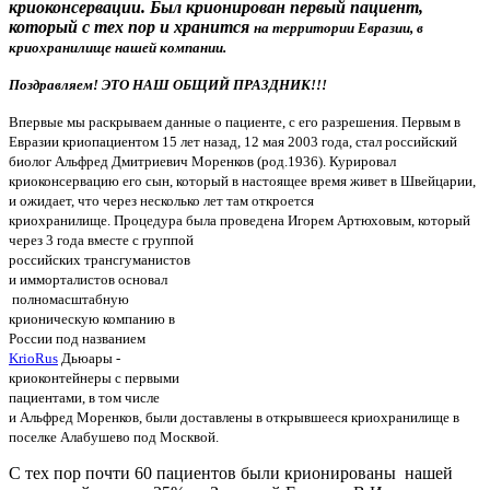
криоконсервации. Был крионирован первый пациент,
который с тех пор и хранится
на территории Евразии, в
криохранилище нашей компании.
Поздравляем! ЭТО НАШ ОБЩИЙ ПРАЗДНИК!!!
Впервые мы раскрываем данные о пациенте, с его разрешения. Первым в
Евразии криопациентом 15 лет назад,
12 мая 2003 года,
стал российский
биолог Альфред Дмитриевич Моренков (род.1936). К
урировал
криоконсервацию его сын, который в настоящее время живет в Швейцарии,
и ожидает, что через несколько лет там откроется
криохранилище. Процедура была проведена Игорем Артюховым,
который
через 3 года
вместе с группой
российских трансгуманистов
и имморталистов
основал
полномасштабную
крионическую компанию в
России под названием
KrioRus
Дьюары -
криоконтейнеры с первыми
пациентами, в том числе
и Альфред Моренков, были доставлены в открывшееся криохранилище в
поселке Алабушево под Москвой.
С тех пор почти 60 пациентов были крионированы нашей