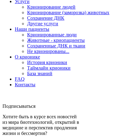
Услуги
Крионирование людей
Крионирование (заморозка) животных
Сохранение ДНК
Другие услуги
Наши пациенты
Крионированные люди
Животные - криопациенты
Сохраненные ДНК и ткани
Не крионированы...
О крионике
История крионики
Таймлайн крионики
База знаний
FAQ
Контакты
Подписываться
Хотите быть в курсе всех новостей
из мира биотехнологий, открытий в
медицине и перспектив продления
жизни и бессмертия?