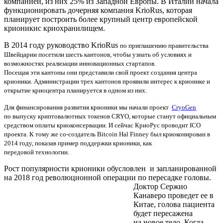
компанией, из них 25% из Западной Европы. В Италии начала
функционировать дочерняя компания KrioRus, которая
планирует построить более крупный центр европейской
крионикис криохранилищем.
В 2014 году руководство KrioRus
по приглашению правительства
Швейцарии
посетили шесть кантонов, чтобы узнать об условиях и
возможностях реализации инновационных стартапов.
Посещая эти кантоны они представили свой проект создания центра
крионики. Администрации трех кантонов проявили интерес к крионике и
открытие криоцентра планируется в одном из них.
Для финансирования развития крионики мы начали проект
CryoGen
по выпуску криптовалютных токенов CRYO, которые станут официальным
средством оплаты криоконсервации.
И сейчас КриоРус проводит
ICO
проекта
. К тому же со-
создатель Bitcoin Hal Finney был криоконирован
в
2014 году, показав
пример поддержки
крионики, как
передовой
технологии.
Рост популярности крионики обусловлен и запланированной
на 2018 год революционной операции по пересадке головы.
Доктор Сержио
Канаверо проведет ее в
Китае, голова пациента
будет пересажена
на новое тело. Когда