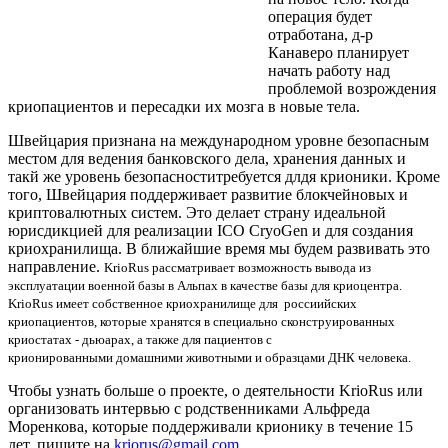
операция будет
отработана, д-р
Канаверо планирует
начать работу над
проблемой возрождения
криопациентов и пересадки их мозга в новые тела.
Швейцария признана на международном уровне безопасным
местом для ведения банковского дела, хранения данных и
такй же уровень безопасноститребуется длдя крионики. Кроме
того, Швейцария поддерживает развитие блокчейновых и
криптовалютных систем. Это делает страну идеальной
юрисдикцией для реализации ICO CryoGen и для создания
криохранилища. В ближайшие время мы будем развивать это
направление.
KrioRus рассматривает возможность вывода из
эксплуатации военной базы в Альпах в качестве базы для криоцентра.
KrioRus имеет собственное криохранилище для россиийских
криопациентов, которые хранятся в ​​специально сконструированных
криостатах - дьюарах, а также для пациентов с
крионированными домашними животными и образцами ДНК человека.
Чтобы узнать больше о проекте, о деятельности KrioRus или
организовать интервью с родственниками Альфреда
Моренкова, которые поддерживали крионику в течение 15
лет, пишите на
kriorus@gmail.com.