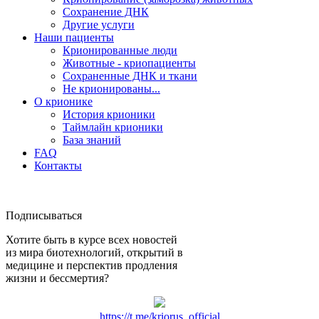
Сохранение ДНК
Другие услуги
Наши пациенты
Крионированные люди
Животные - криопациенты
Сохраненные ДНК и ткани
Не крионированы...
О крионике
История крионики
Таймлайн крионики
База знаний
FAQ
Контакты
Подписываться
Хотите быть в курсе всех новостей
из мира биотехнологий, открытий в
медицине и перспектив продления
жизни и бессмертия?
https://t.me/kriorus_official