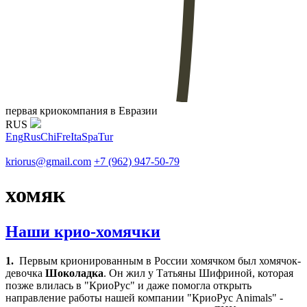
первая криокомпания в Евразии
RUS
Eng
Rus
Chi
Fre
Ita
Spa
Tur
kriorus@gmail.com
+7 (962) 947-50-79
хомяк
Наши крио-хомячки
1.
Первым крионированным в России хомячком был хомячок-
девочка
Шоколадка
. Он жил у Татьяны Шифриной, которая
позже влилась в "КриоРус" и даже помогла открыть
направление работы нашей компании "КриоРус Animals" -