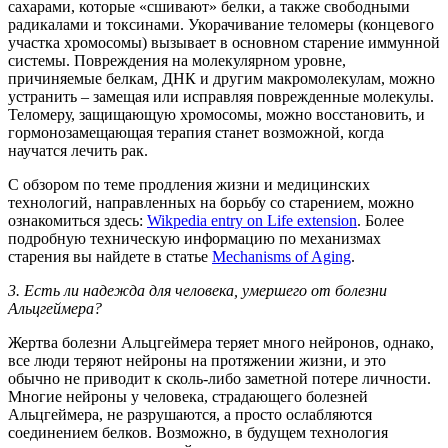
сахарами, которые «сшивают» белки, а также свободными
радикалами и токсинами. Укорачивание теломеры (концевого
участка хромосомы) вызывает в основном старение иммунной
системы. Повреждения на молекулярном уровне,
причиняемые белкам, ДНК и другим макромолекулам, можно
устранить – замещая или исправляя поврежденные молекулы.
Теломеру, защищающую хромосомы, можно восстановить, и
гормонозамещающая терапия станет возможной, когда
научатся лечить рак.
С обзором по теме продления жизни и медицинских
технологий, направленных на борьбу со старением, можно
ознакомиться здесь:
Wikpedia entry on Life extension
. Более
подробную техническую информацию по механизмах
старения вы найдете в статье
Mechanisms of Aging
.
3. Есть ли надежда для человека, умершего от болезни
Альцгеймера?
Жертва болезни Альцгеймера теряет много нейронов, однако,
все люди теряют нейроны на протяжении жизни, и это
обычно не приводит к сколь-либо заметной потере личности.
Многие нейроны у человека, страдающего болезней
Альцгеймера, не разрушаются, а просто ослабляются
соединением белков. Возможно, в будущем технология