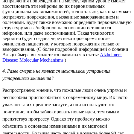
исправления повреждений на молекулярном уровне сможет
восстановить эти нейроны до их первоначальных
функциональных возможностей, точно так же, как она сможет
исправлять повреждения, вызванные замораживанием и
болезнями. Будет также возможно определять первоначальную
структуру мозга/нейронов на основании оставшихся
нейронов, или даже воспоминаний. Такая технология
вероятно будет создана через некоторое время после
оживления пациентов, у которых повреждения только от
замораживания. (С более подробной информацией о болезни
Альцгеймера вы можете ознакомиться в статье
Alzheimer's
Disease: Molecular Mechanisms
.)
4. Разве смерть не является механизмом устранения
устаревшего мышления?
Распространено мнение, что пожилые люди очень упрямы и
неспособны приспособиться к современному миру. Их часто
уважают за их прежние заслуги, а они используют это
почитание, чтобы заблокировать новые идеи, тем самым
препятствуя прогрессу. Однако эту проблему можно
объяснить в основном изменениями в их мозговой
деятельности. Большая часть людей в возрасте более 90 лет