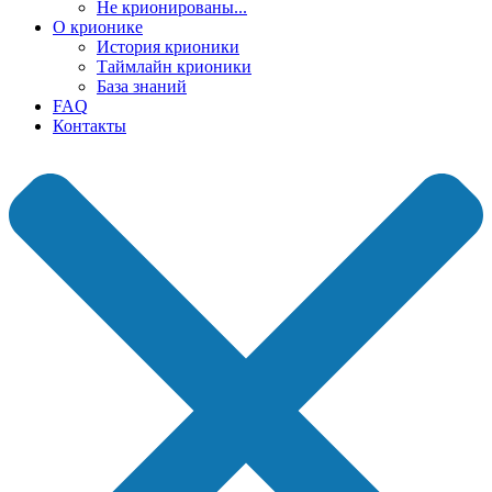
Не крионированы...
О крионике
История крионики
Таймлайн крионики
База знаний
FAQ
Контакты