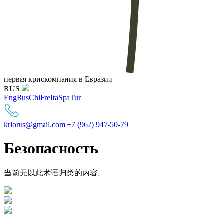
первая криокомпания в Евразии
RUS
Eng
Rus
Chi
Fre
Ita
Spa
Tur
kriorus@gmail.com
+7 (962) 947-50-79
Безопасность
当前无以此术语归类的内容。