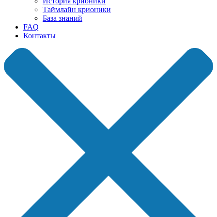
История крионики
Таймлайн крионики
База знаний
FAQ
Контакты