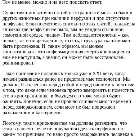
Тем не менее, можно и на него поискать ответ.
Существует достаточно статей о сохранности мозга собаки и
других животных при наличии перфузии и при отсутствии
перфузии. Если посмотреть снимки из этих статей, то даже на
снимках где перфузии не было, мы не увидим сплошной
гомогенной среды, «каши». Там наблюдаются клетки – как
целые, так и поврежденные, то есть, структура ткани может
быть прослежена. И, таким образом, мы можем
констатировать, что информационная смерть криопациента
еще не наступила, а значит, он может быть восстановлен,
реанимирован.
Такое понимание появилось только уже в XXI веке, когда
начали развиваться ранее не представимые технологии. Мы
должны быть честны перед собой и перед нашими клиентами
в том, что даже если человека просто заморозить и поместить
его в криохранилище, в будущем его тоже можно будет
оживить. Конечно, если не прошло слишком много времени
перед замораживанием, если мозг не был поврежден
разложением и бактериями.
Поэтому, таким криоклиентам мы должны разъяснять, что
если в вашем случае не получается сделать перфузию по
каким-то причинам, то надо просто замораживать человека в