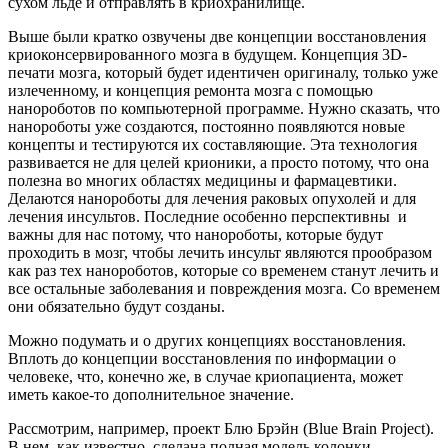
сухом льде и отправлять в криохранилище.
Выше были кратко озвучены две концепции восстановления
криоконсервированного мозга в будущем. Концепция 3D-
печати мозга, который будет идентичен оригиналу, только уже
излеченному, и концепция ремонта мозга с помощью
нанороботов по компьютерной программе. Нужно сказать, что
нанороботы уже создаются, постоянно появляются новые
концепты и тестируются их составляющие. Эта технология
развивается не для целей крионики, а просто потому, что она
полезна во многих областях медицины и фармацевтики.
Делаются нанороботы для лечения раковых опухолей и для
лечения инсультов. Последние особенно перспективны и
важны для нас потому, что нанороботы, которые будут
проходить в мозг, чтобы лечить инсульт являются прообразом
как раз тех нанороботов, которые со временем станут лечить и
все остальные заболевания и повреждения мозга. Со временем
они обязательно будут созданы.
Можно подумать и о других концепциях восстановления.
Вплоть до концепции восстановления по информации о
человеке, что, конечно же, в случае криопациента, может
иметь какое-то дополнительное значение.
Рассмотрим, например, проект Блю Брэйн (Blue Brain Project).
В нем, как известно, сделана полная модель колонки