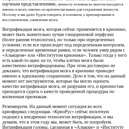
научным представлениями,
личность человека во многом находится
именно в мозге, именно он критически важен для сохранения личности.
Поэтому и мы далее будем говорить, в основном, о крионировании и
восстановлении, оживлении мозга.
Витрификация мозга, которая сейчас применяется в крионике,
может быть значительно лучше глицериновой перфузии
(более ранняя технологии), но только при определенных
условиях: если все происходит под определенным контролем,
в определенные временные рамки, если человек умер рядом с
«Алькором» или «Институтом крионики». Только тогда у него
есть какой-то шанс на то, чтобы клетки мозга были
качественно витрифицированы. При этом достоверно не
доказано, что витрификация мозга в крионике приводит
именно к идеальному сохранению. Дело в том, что на данный
момент нет инструментов, которые бы могли оценить
качество витрификаци мозга, не разрушив его, и крионистам
приходится судить о качесте проведенной процедуры по
косвенным признакам.
Резюмируем. На данный момент ситуация во всех
криофирмах следующая. «КриоРус» сейчас вплотную
подошел к внедрению технологии витрификации, и мы
думаем, что в этом году мы, может быть, ее попробуем.
Витрификация головы, сделанная в «Алькоре» и «Институте