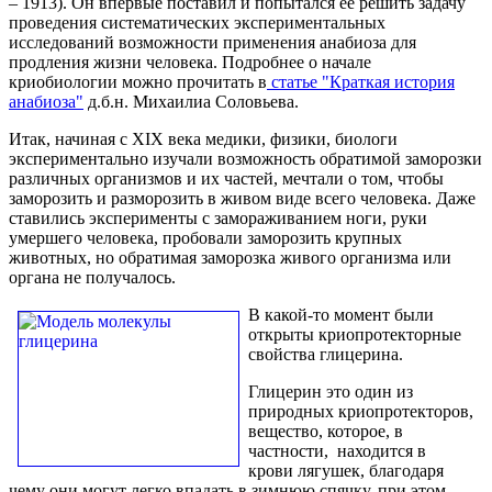
– 1913). Он впервые поставил и попытался ее решить задачу
проведения систематических экспериментальных
исследований возможности применения анабиоза для
продления жизни человека. Подробнее о начале
криобиологии можно прочитать в
статье "Краткая история
анабиоза"
д.б.н. Михаилиа Соловьева.
Итак, начиная с XIX века медики, физики, биологи
экспериментально изучали возможность обратимой заморозки
различных организмов и их частей, мечтали о том, чтобы
заморозить и разморозить в живом виде всего человека. Даже
ставились эксперименты с замораживанием ноги, руки
умершего человека, пробовали заморозить крупных
животных, но обратимая заморозка живого организма или
органа не получалось.
В какой-то момент были
открыты криопротекторные
свойства глицерина.
Глицерин это один из
природных криопротекторов,
вещество, которое, в
частности, находится в
крови лягушек, благодаря
чему они могут легко впадать в зимнюю спячку, при этом