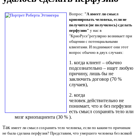
Вопрос:
"
А имеет ли смысл
крионировать человека, если не
получится (не получилось) сделать
перфузию"
у нас в
"КриоРусе"регулярно возникает при
общении с потенциальными
клиентами. И поднимают они этот
вопрос обычно в двух случаях:
1. когда клиент – обычно
подсознательно – ищет любую
причину, лишь бы не
заключить договор (70 %
случаев),
2. когда
человек действительно не
понимает, что и без перфузии
есть смысл сохранять тело или
мозг криопациента (30 % ).
Так
имеет ли смысл сохранять тело человека, если по каким-то причинам
не была сделана перфузия?
Представим, что умершего человека без всякой