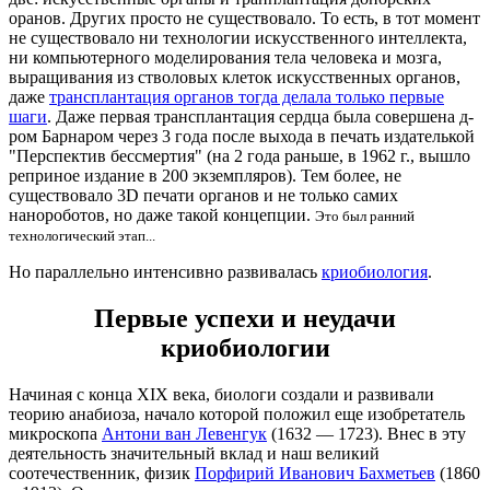
оранов. Других просто не существовало. То есть, в тот момент
не существовало ни технологии искусственного интеллекта,
ни компьютерного моделирования тела человека и мозга,
выращивания из стволовых клеток искусственных органов,
даже
трансплантация органов тогда делала только первые
шаги
. Даже первая трансплантация сердца была совершена д-
ром Барнаром через 3 года после выхода в печать издателькой
"Перспектив бессмертия" (на 2 года раньше, в 1962 г., вышло
реприное издание в 200 экземпляров). Тем более, не
существовало 3D печати органов и не только самих
нанороботов, но даже такой концепции.
Это был ранний
технологический этап...
Но параллельно интенсивно развивалась
криобиология
.
Первые успехи и неудачи
криобиологии
Начиная с конца XIX века, биологи создали и развивали
теорию анабиоза, начало которой положил еще изобретатель
микроскопа
Антони ван Левенгук
(1632 — 1723). Внес в эту
деятельность значительный вклад и наш великий
соотечественник, физик
Порфирий Иванович Бахметьев
(1860