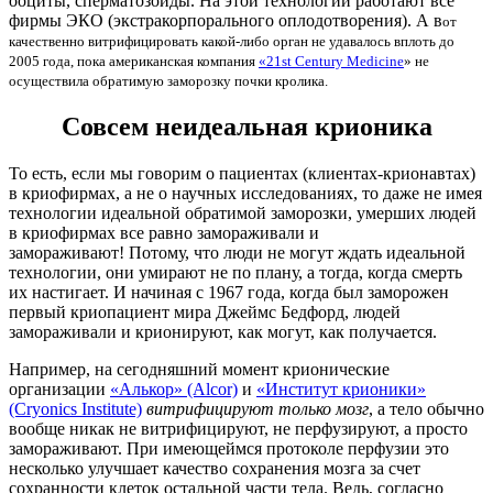
ооциты, сперматозоиды. На этой технологии работают все
фирмы ЭКО (экстракорпорального оплодотворения). А в
от
качественно витрифицировать какой-либо орган не удавалось вплоть до
2005 года, пока американская компания
«21st Century Medicine
» не
осуществила обратимую заморозку почки кролика.
Совсем неидеальная крионика
То есть, если мы говорим о пациентах (клиентах-крионавтах)
в криофирмах, а не о научных исследованиях, то даже не имея
технологии идеальной обратимой заморозки, умерших людей
в криофирмах все равно замораживали и
замораживают! Потому, что люди не могут ждать идеальной
технологии, они умирают не по плану, а тогда, когда смерть
их настигает. И начиная с 1967 года, когда был заморожен
первый криопациент мира Джеймс Бедфорд, людей
замораживали и крионируют, как могут, как получается.
Например, на сегодняшний момент крионические
организации
«Алькор» (Alcor)
и
«Институт крионики»
(Cryonics Institute)
витрифицируют только мозг
, а тело обычно
вообще никак не витрифицируют, не перфузируют, а просто
замораживают. При имеющеймся протоколе перфузии это
несколько улучшает качество сохранения мозга за счет
сохранности клеток остальной части тела. Ведь, согласно