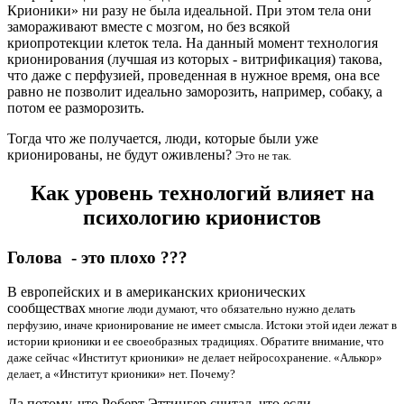
Крионики» ни разу не была идеальной. При этом тела они
замораживают вместе с мозгом, но без всякой
криопротекции клеток тела. На данный момент технология
крионирования (лучшая из которых - витрификация) такова,
что даже с перфузией, проведенная в нужное время, она все
равно не позволит идеально заморозить, например, собаку, а
потом ее разморозить.
Тогда что же получается, люди, которые были уже
крионированы, не будут оживлены?
Это не так.
Как уровень технологий влияет на
психологию крионистов
Голова - это плохо ???
В европейских и в американских крионических
сообществах
многие люди думают, что обязательно нужно делать
перфузию, иначе крионирование не имеет смысла. Истоки этой идеи лежат в
истории крионики и ее своеобразных традициях. Обратите внимание, что
даже сейчас «Институт крионики» не делает нейросохранение. «Алькор»
делает, а «Институт крионики» нет. Почему?
Да потому, что Роберт Эттингер считал, что если