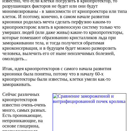
известно, что если клетки погрузить в криопротектор, то
разрушающих факторов не будет или они будут
минимизированы - в зависимости от криопроектора или типа
клеток. И поэтому, конечно, в самом начале развития
крионики родилась мечта сделать перфузию каким-то
криопроектором: влить в кровеносную систему только что
умерших людей (или даже живы) какие-то криопротекторы,
которые помешают образованию кристалликов льда при
замораживании тела, и тогда получится обратимая
криоконсервация, и в будущем будет можно разморозить
человека, вылечить его от ныне неизлечимых болезней,
омолодить...
Итак, идея криопротекторов с самого начала развития
крионики была понятна, потому что в началу 60-х
криопротекторы были известны, клетки умели как-то
замораживать.
Сейчас различных
криопротекторов
известно очень-очень
много, самых разных.
Есть проникающие,
непроникающие, на
основе глицерина,