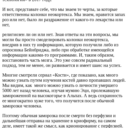
И вот, представьте себе, что мы знаем те черты, за которые
ответственны колонки неокортекса. Мы знаем, нравится запах
роз или нет, было ли раздражение от какого-то лекарства или
нет,
религиозен ли он или нет. Зная ответы на эти вопросы, мы
могли бы просто смоделировать колонки неокортекса,
внедрив в них ту информацию, которую получили либо из
опросника Бейнбриджа, либо при обработке имеющейся
информации какими-то программами. И, таким образом,
восстановить часть мозга. Это уже совсем радикальный
подход, тем не менее, он развивается и имеет шанс на успех.
Многие смотрели сериал «Кости», где показано, как много
можно узнать путем изучения костей давно пропавших людей.
Мы видим, как много можно узнать о личности умершего
5000 лет назад человека, изучая мумию Эци, пролежавшую
замороженной на высокогорье в Альпах. А ведь сохранность
ее многократно хуже того, что получится после обычной
заморозки человека.
Поэтому обычная заморозка после смерти без перфузии и
дальнейшая отправка на хранение в криофирму, на самом
деле, имеет такой же смысл, как крионирование с перфузией.