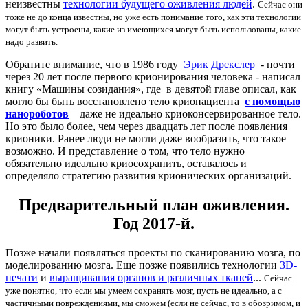
неизвестны
технологии будущего оживления людей
.
Сейчас они
тоже не до конца известны, но уже есть понимание того, как эти технологии
могут быть устроены, какие из имеющихся могут быть использованы, какие
надо развить.
Обратите внимание, что в 1986 году
Эрик Дрекслер
- почти
через 20 лет после первого крионирования человека - написал
книгу «Машины созидания», где в девятой главе описал, как
могло бы быть восстановлено тело криопациента
с помощью
нанороботов
– даже не идеально криоконсервированное тело.
Но это было более, чем через двадцать лет после появления
крионики. Ранее люди не могли даже вообразить, что такое
возможно. И представление о том, что тело нужно
обязательно идеально криосохранить, оставалось и
определяло стратегию развития крионических организаций.
Предварительный план оживления.
Год 2017-й.
Позже начали появляться проекты по сканированию мозга, по
моделированию мозга. Еще позже появились технологии
3D-
печати
и
выращивания органов и различных тканей
...
Сейчас
уже понятно, что если мы умеем сохранять мозг, пусть не идеально, а с
частичными повреждениями, мы сможем (если не сейчас, то в обозримом, и