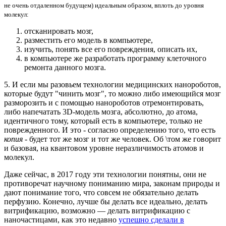
не очень отдаленном будущем) идеальным образом, вплоть до уровня
молекул:
отсканировать мозг,
разместить его модель в компьютере,
изучить, понять все его повреждения, описать их,
в компьютере же разработать программу клеточного
ремонта данного мозга.
5. И если мы разовьем технологии медицинских нанороботов,
которые будут "чинить мозг", то можно либо имеющийся мозг
разморозить и с помощью нанороботов отремонтировать,
либо напечатать 3D-модель мозга, абсолютно, до атома,
идентичного тому, который есть в компьютере, только не
поврежденного. И это - согласно определению того, что есть
копия
- будет тот же мозг и тот же человек. Об \том же говорит
и базовая, на квантовом уровне неразличимость атомов и
молекул.
Даже сейчас, в 2017 году эти технологии понятны, они не
противоречат научному пониманию мира, законам природы и
дают понимание того, что совсем не обязательно делать
перфузию. Конечно, лучше бы делать все идеально, делать
витрификацию, возможно — делать витрификацию с
наночастицами, как это недавно
успешно сделали в