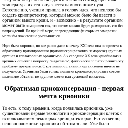
температура их тел опускается намного ниже нуля.
Естественно, ученым пришла в голову идея, что неплохо бы
создать криопротектор, который можно было бы ввести в
организм вместо крови, и - возможно - в результате организм
может быть
заморожен так, что потом можно будет разморозить его без
повреждений. По крайней мере, повреждающие факторы от заморозки
могли бы значительно уменьшиться.
Идея была хорошая, но все равно даже к началу XXI века она не привела к
обратимому крионированию (криоконсервированию, заморозке) крупных
органов и теплокровных организмов. А к середине XX века криобиология
крупных объектов попросту "выдохлась", фактически попытки решить эту
проблему прекратились. С крупными органами и организмами ничего не
получалось. Удачными были только попытки криоконсервировать совсем
маленькие объекты, не крупнее клетки или суспензий из клеток.
Обратимая криоконсервация - первая
мечта крионики
То есть, к тому времени, когда появилась крионика, уже
существовали первые технологии криоконсервации клеток с
использованием некоторых криопротекторов. Ест ественно,
основоположники крионики об этом знали. Уже было