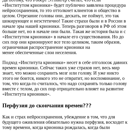
«Институтом крионики» будет публично заявлена процедура
нейросохранения, то это оттолкнет клиентов и общество в
целом. Отрезание головы они, дескать, не поймут, это так
шокирующее и неэстетично! Такие страхи были и в России в
начале эры нашей крионики. Теперь разговоров в РФ об этом
больше нет, но в начале они были. Такая же история была и с
«Институтом крионики» в начале его существования. Но до
сих пор они крионируют все тело целиком, таким образов,
ограничивая распространение крионики на
менее обеспеченные слои неселения.
Подход «Института крионики» несет в себе отголосок давних
времен крионики. Сейчас таких уже страхов нет, весь мир
знает, что можно сохранить мозг или голову. И уже никто
этого не боится, никого это не отвратит, но воспоминание, о
том, что когда-то считалось, что надо сохранять только голову
вместе с телом, до сих пор отрицательно влияет на развитие
«Института крионики».
Перфузия до скончания времен???
Как и страх нейросохранения, убеждение в том, что для
будущего оживления обязательно нужна перфузия, восходит к
тому времени, когда крионика рождалась, когда были