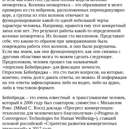
неокортекса. Колонка неокортекса – это образование в мозге
примерно из ста нейронов, расположенных перпендикулярно
коре, а группы из этих колонок отвечают за
функционирование какой-то одной небольшой черты
характера человека. Например, нравится ему этот конкретный
запах или нет. Это результат работы какой-то определенной
колонки неокортекса. Их больше ста миллионов. Представьте
себе, что каким-то образом при замораживании была
повреждена работа этих колонок, и они были разрушены.
Если мы знаем, как они функционируют, как они связаны с
другими областями мозга то можем сделать следующее.
Предположим, человек прошел так называемый
«опросник Бейнбриджа» для фиксации личности.
Опросник Бейнбриджа – это сто тысяч вопросов, на которые,
конечно, очень долго давать ответы, но можно. И информация
на эти ответы зафиксирована либо на видео, либо на аудио,
либо в текстовом формате.
Бейнбридж – это очень известный в трансгуманизме человек,
который в 2006 году был соавтором, совместно с Михаилом
Роко (Mihail C. Roco) доклада «Прогресс конвергенции:
технологии для человеческого благополучия» («Progress in
Convergence: Technologies for Human Wellbeing»), ставшей
основой российской «Стратегии развития конвергентных
технологий» в 2017 году.