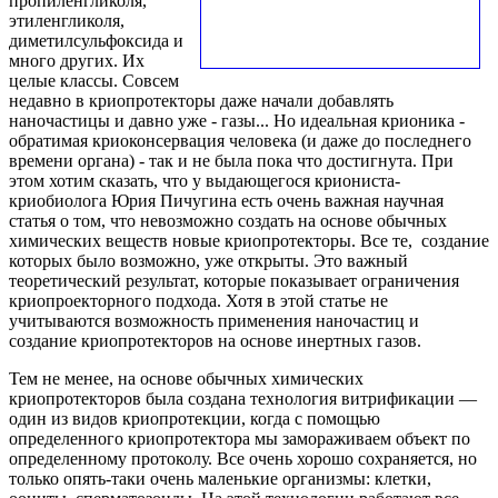
пропиленгликоля,
этиленгликоля,
диметилсульфоксида и
много других. Их
целые классы. Совсем
недавно в криопротекторы даже начали добавлять
наночастицы и давно уже - газы... Но идеальная крионика -
обратимая криоконсервация человека (и даже до последнего
времени органа) - так и не была пока что достигнута. При
этом хотим сказать, что у выдающегося криониста-
криобиолога Юрия Пичугина есть очень важная научная
статья о том, что невозможно создать на основе обычных
химических веществ новые криопротекторы. Все те, создание
которых было возможно, уже открыты. Это важный
теоретический результат, которые показывает ограничения
криопроекторного подхода. Хотя в этой статье не
учитываются возможность применения наночастиц и
создание криопротекторов на основе инертных газов.
Тем не менее, на основе обычных химических
криопротекторов была создана технология витрификации —
один из видов криопротекции, когда с помощью
определенного криопротектора мы замораживаем объект по
определенному протоколу. Все очень хорошо сохраняется, но
только опять-таки очень маленькие организмы: клетки,