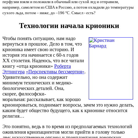
перфузии взяли и положили в обычный или сухой лед и отправили,
например, самолетом из США в Россию, а потом охладили до температуры
сухого льда, потом – ниже, до –196 °C. Смысл - есть?
Технологии начала крионики
Чтобы понять ситуацию, нам надо
вернуться в прошлое. Дело в том, что
крионика имеет свою историю. И
история эта начинается с 60-х годов
XX столетия. Надеюсь, что все читали
книгу «отца крионики»
Роберта
Эттингера
«Перспективы бессмертия»
.
Удивительно, но она содержит
минимум технических и медико-
биологических деталей. Она,
скорее, философски-
моральная: рассказывает, как хорошо
крионироваться, поднимает вопросы, зачем это нужно делать,
каким будет общество будущего, как к крионике относится
религия…
Это понятно, ведь в то время из предполагаемых технологий
оживления криопациентов могли прийти в голову только
две: искусственные органы и транплантация донорских