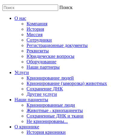
Поиск
О нас
Компания
История
Миссия
Сотрудники
Регистрационные документы
Реквизиты
Юридические вопросы
Оборудование
Наши партнеры
Услуги
Крионирование людей
Крионирование (заморозка) животных
Сохранение ДНК
Другие услуги
Наши пациенты
Крионированные люди
Животные - криопациенты
Сохраненные ДНК и ткани
Не крионированы...
О крионике
История крионики