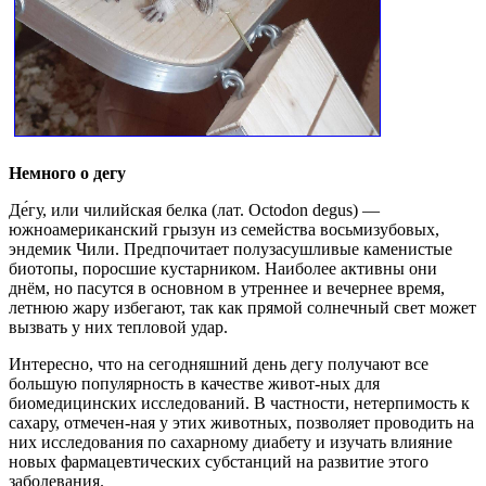
Немного о дегу
Де́гу, или чилийская белка (лат. Octodon degus) —
южноамериканский грызун из семейства восьмизубовых,
эндемик Чили. Предпочитает полузасушливые каменистые
биотопы, поросшие кустарником. Наиболее активны они
днём, но пасутся в основном в утреннее и вечернее время,
летнюю жару избегают, так как прямой солнечный свет может
вызвать у них тепловой удар.
Интересно, что на сегодняшний день дегу получают все
большую популярность в качестве живот-ных для
биомедицинских исследований. В частности, нетерпимость к
сахару, отмечен-ная у этих животных, позволяет проводить на
них исследования по сахарному диабету и изучать влияние
новых фармацевтических субстанций на развитие этого
заболевания.