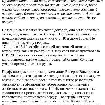
Крионирование — это процесс заморозки тела после смерти в
жидком азоте с расчетом на дальнейшее оживление, когда
технологии обратимой заморозки позволят это сделать. У
нас хранятся домашние питомцы из разных стран. И это не
только собаки и кошки, но и хомячки, кролики и есть даже
попугай!
На нее не был заранее заключен договор, она была довольно
молодой девочкой, всего 3,5 года. В хороших условиях при
домашнем содержании дегу живут 5, 10 и даже 15 лет. Но
никто не знал, что у нее рак...
17 июня в 15:10 хозяйка со своей питомицей пошли в
ветеринару, так как уже три дня дегу себя плохо чувствовала.
В 15:20 сразу после осмотра ветеринаром, который
констатировал рак желудка в последней стадии, белочка
умерла прямо у врача на руках.
Перфузию делали: директор компании Валерия Викторовна
Удалова и наш сотрудник Александр Меланченко. Пока дэгу
везли к нам, нам пришлось не только быстро развернуть
маленькую перфузионную лабораторию, но и изучить
особенности анатомии дэгу. Перфузия мелких животных
традиционно производится посредством подключения к
кровеносной системе через сердце. Но сердце каждого
животного имеет некоторые особенности. К счастью, мы