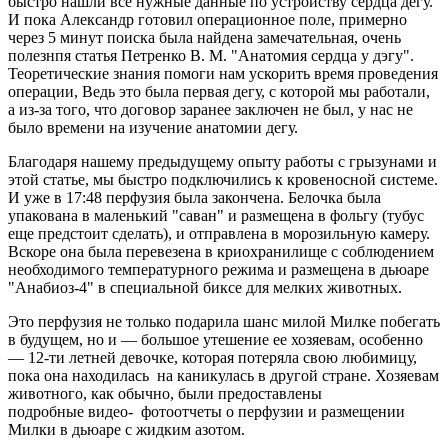
быстро нашли все нужные данные по устройству сердца дегу.
И пока Александр готовил операционное поле, примерно
через 5 минут поиска была найдена замечательная, очень
полезнпя статья Петренко В. М. "Анатомия сердца у дэгу".
Теоретические знания помоги нам ускорить время проведения
операции, Ведь это была первая дегу, с которой мы работали,
а из-за того, что договор заранее заключен не был, у нас не
было времени на изучение анатомии дегу.
Благодаря нашему предыдущему опыту работы с грызунами и
этой статье, мы быстро подключились к кровеносной системе.
И уже в 17:48 перфузия была закончена. Белочка была
упакована в маленький "саван" и размещена в фольгу (тубус
еще предстоит сделать), и отправлена в морозильную камеру.
Вскоре она была перевезена в криохранилище с соблюдением
необходимого температурного режима и размещена в дьюаре
"Анабиоз-4" в специальной биксе для мелких животных.
Это перфузия не только подарила шанс милой Милке побегать
в будущем, но и — большое утешение ее хозяевам, особенно
— 12-ти летней девочке, которая потеряла свою любимицу,
пока она находилась на каникулась в другой стране. Хозяевам
животного, как обычно, были предоставлены
подробные видео- фотоотчеты о перфузии и размещении
Милки в дьюаре с жидким азотом.