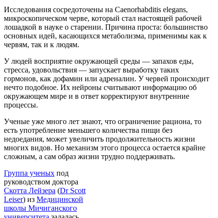
Исследования сосредоточены на Caenorhabditis elegans,
микроскопическом черве, который стал настоящей рабочей
лошадкой в науке о старении. Причина проста: большинство
основных идей, касающихся метаболизма, применимы как к
червям, так и к людям.
У людей восприятие окружающей среды — запахов еды,
стресса, удовольствия — запускает выработку таких
гормонов, как дофамин или адреналин. У червей происходит
нечто подобное. Их нейроны считывают информацию об
окружающем мире и в ответ корректируют внутренние
процессы.
Ученые уже много лет знают, что ограничение рациона, то
есть употребление меньшего количества пищи без
недоедания, может увеличить продолжительность жизни
многих видов. Но механизм этого процесса остается крайне
сложным, а сам образ жизни трудно поддерживать.
Группа ученых
под
руководством доктора
Скотта Лейзера
(
Dr Scott
Leiser
) из
Медицинской
школы Мичиганского
университета
задалась