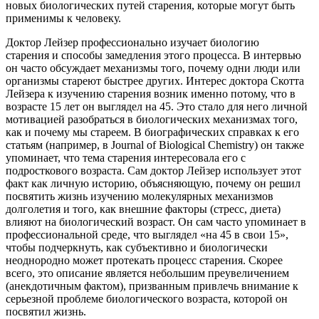
новых биологических путей старения, которые могут быть
применимы к человеку.
Доктор Лейзер профессионально изучает биологию
старения и способы замедления этого процесса. В интервью
он часто обсуждает механизмы того, почему одни люди или
организмы стареют быстрее других. Интерес доктора Скотта
Лейзера к изучению старения возник именно потому, что в
возрасте 15 лет он выглядел на 45. Это стало для него личной
мотивацией разобраться в биологических механизмах того,
как и почему мы стареем. В биографических справках к его
статьям (например, в Journal of Biological Chemistry) он также
упоминает, что тема старения интересовала его с
подросткового возраста. Сам доктор Лейзер использует этот
факт как личную историю, объясняющую, почему он решил
посвятить жизнь изучению молекулярных механизмов
долголетия и того, как внешние факторы (стресс, диета)
влияют на биологический возраст. Он сам часто упоминает в
профессиональной среде, что выглядел «на 45 в свои 15»,
чтобы подчеркнуть, как субъективно и биологически
неоднородно может протекать процесс старения. Скорее
всего, это описание является небольшим преувеличением
(анекдотичным фактом), призванным привлечь внимание к
серьезной проблеме биологического возраста, которой он
посвятил жизнь.