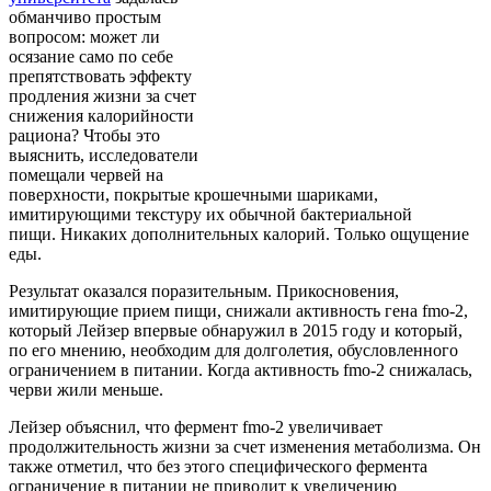
обманчиво простым
вопросом: может ли
осязание само по себе
препятствовать эффекту
продления жизни за счет
снижения калорийности
рациона? Чтобы это
выяснить, исследователи
помещали червей на
поверхности, покрытые крошечными шариками,
имитирующими текстуру их обычной бактериальной
пищи. Никаких дополнительных калорий. Только ощущение
еды.
Результат оказался поразительным. Прикосновения,
имитирующие прием пищи, снижали активность гена fmo-2,
который Лейзер впервые обнаружил в 2015 году и который,
по его мнению, необходим для долголетия, обусловленного
ограничением в питании. Когда активность fmo-2 снижалась,
черви жили меньше.
Лейзер объяснил, что фермент fmo-2 увеличивает
продолжительность жизни за счет изменения метаболизма. Он
также отметил, что без этого специфического фермента
ограничение в питании не приводит к увеличению