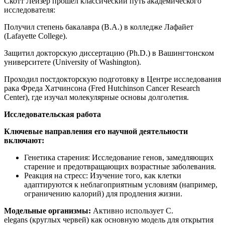
Скотт Лейзер прошел классический путь академического
исследователя:
Получил степень бакалавра (B.A.) в колледже Лафайет
(Lafayette College).
Защитил докторскую диссертацию (Ph.D.) в Вашингтонском
университете (University of Washington).
Проходил постдокторскую подготовку в Центре исследования
рака Фреда Хатчинсона (Fred Hutchinson Cancer Research
Center), где изучал молекулярные основы долголетия.
Исследовательская работа
Ключевые направления его научной деятельности
включают:
Генетика старения: Исследование генов, замедляющих
старение и предотвращающих возрастные заболевания.
Реакция на стресс: Изучение того, как клетки
адаптируются к неблагоприятным условиям (например,
ограничению калорий) для продления жизни.
Модельные организмы:
Активно использует C.
elegans (круглых червей) как основную модель для открытия