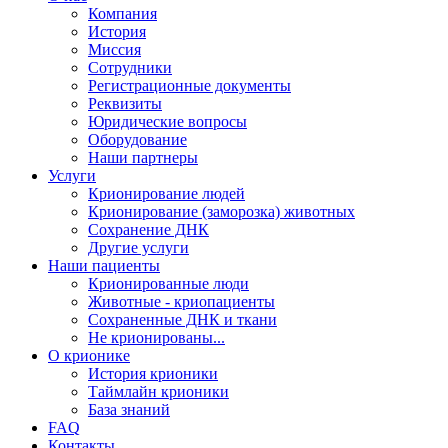
Компания
История
Миссия
Сотрудники
Регистрационные документы
Реквизиты
Юридические вопросы
Оборудование
Наши партнеры
Услуги
Крионирование людей
Крионирование (заморозка) животных
Сохранение ДНК
Другие услуги
Наши пациенты
Крионированные люди
Животные - криопациенты
Сохраненные ДНК и ткани
Не крионированы...
О крионике
История крионики
Таймлайн крионики
База знаний
FAQ
Контакты