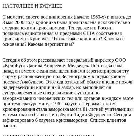
НАСТОЯЩЕЕ И БУДУЩЕЕ
С момента своего возникновения (начало 1960-х) и вплоть до
3 мая 2006 года крионика была представлена исключительно
американскими криофирмами. Теперь же и в России
появилась единственная за пределами США собственная
криофирма «Криорус». Что же такое крионика? Каковы ее
основания? Каковы перспективы?
Сегодня об этом рассказывает генеральный директор ООО
«КриоРус» Данила Андреевич Медведев. Почти два года
назад он вместе с единомышленниками зарегистрировал эту
фирму, расположенную под Зеленоградом в подмосковном
поселке Алабушево. Этот одноэтажный объект внешне похож
на деревенский кирпичный амбар, но выполняет он
суперсовременные специфичские функции по
замораживанию человеческих тел или органов в жидком азоте
при температуре минус 196 градусов. Первым фактом
крионирования стала заморозка мозга 81-летней учительницы
математики из Санкт-Петербурга Лидии Федоренко. Сегодня
зафиксировано 6 случаев криозаморозки. Список клиентов
растет.