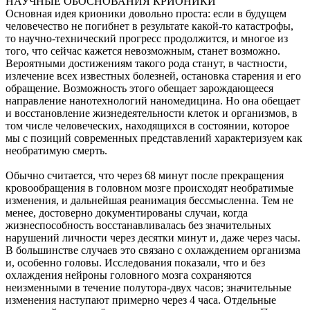
НАУЧНЫЕ ОБОСНОВАНИЯ КРИОНИКИ
Основная идея крионики довольно проста: если в будущем
человечество не погибнет в результате какой-то катастрофы,
то научно-технический прогресс продолжится, и многое из
того, что сейчас кажется невозможным, станет возможно.
Вероятными достижениям такого рода станут, в частности,
излечение всех известных болезней, остановка старения и его
обращение. Возможность этого обещает зарождающееся
направление нанотехнологий наномедицина. Но она обещает
и восстановление жизнедеятельности клеток и организмов, в
том числе человеческих, находящихся в состоянии, которое
мы с позиций современных представлений характеризуем как
необратимую смерть.
Обычно считается, что через 68 минут после прекращения
кровообращения в головном мозге происходят необратимые
изменения, и дальнейшая реанимация бессмысленна. Тем не
менее, достоверно документированы случаи, когда
жизнеспособность восстанавливалась без значительных
нарушений личности через десятки минут и, даже через часы.
В большинстве случаев это связано с охлаждением организма
и, особенно головы. Исследования показали, что и без
охлаждения нейроны головного мозга сохраняются
неизменными в течение полутора-двух часов; значительные
изменения наступают примерно через 4 часа. Отдельные