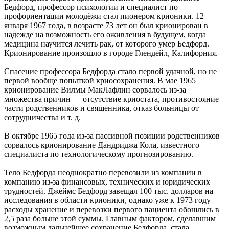
Бедфорд, профессор психологии и специалист по
профориентации молодёжи стал пионером крионики. 12
января 1967 года, в возрасте 73 лет он был крионирован в
надежде на возможность его оживления в будущем, когда
медицина научится лечить рак, от которого умер Бедфорд.
Крионирование произошло в городе Глендейл, Калифорния.
Спасение профессора Бедфорда стало первой удачной, но не
первой вообще попыткой криосохранения. В мае 1965
крионирование Вилмы МакЛафлин сорвалось из-за
множества причин — отсутствие криостата, противостояние
части родственников и священника, отказ больницы от
сотрудничества и т. д.
В октябре 1965 года из-за пассивной позиции родственников
сорвалось крионирование Дандриджа Кола, известного
специалиста по технологическому прогнозированию.
Тело Бедфорда неоднократно перевозили из компании в
компанию из-за финансовых, технических и юридических
трудностей. Джеймс Бедфорд завещал 100 тыс. долларов на
исследования в области крионики, однако уже к 1973 году
расходы хранение и перевозки первого пациента обошлись в
2,5 раза больше этой суммы. Главным фактором, сделавшим
возможным дальнейшее сохранение Бедфорда, стала