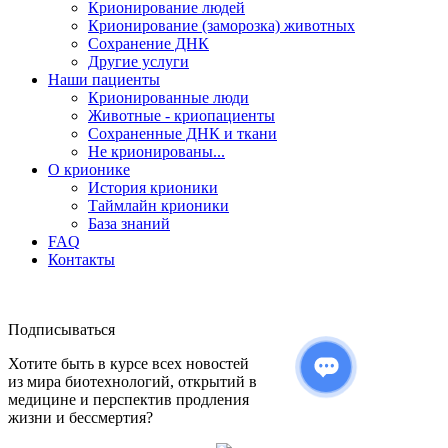
Крионирование людей
Крионирование (заморозка) животных
Сохранение ДНК
Другие услуги
Наши пациенты
Крионированные люди
Животные - криопациенты
Сохраненные ДНК и ткани
Не крионированы...
О крионике
История крионики
Таймлайн крионики
База знаний
FAQ
Контакты
Подписываться
Хотите быть в курсе всех новостей
из мира биотехнологий, открытий в
медицине и перспектив продления
жизни и бессмертия?