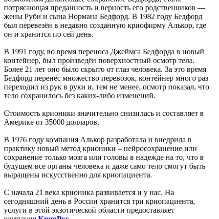
потрясающая преданность и верность его родственников —
жены Руби и сына Нормана Бедфорд. В 1982 году Бедфорд
был перевезён в недавно созданную криофирму Алькор, где
он и хранится по сей день.
В 1991 году, во время переноса Джеймса Бедфорда в новый
контейнер, был произведён поверхностный осмотр тела.
Более 21 лет оно было скрыто от глаз человека. За это время
Бедфорд перенёс множество перевозок, контейнер много раз
переходил из рук в руки и, тем не менее, осмотр показал, что
тело сохранилось без каких-либо изменений.
Стоимость крионики значительно снизилась и составляет в
Америке от 35000 долларов.
В 1976 году компания Алькор разработала и внедрила в
практику новый метод крионики – нейросохранение или
сохранение только мозга или головы в надежде на то, что в
будущем все органы человека и даже само тело смогут быть
выращены искусственно для криопациента.
С начала 21 века крионика развивается и у нас. На
сегодняшний день в России хранится три криопациента,
услуги в этой экзотической области предоставляет
компания
КриоРус