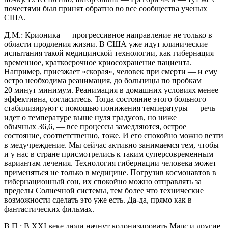
почестями был принят обратно во все сообщества ученых
США.
Д.М.: Крионика — прогрессивное направление не только в
области продления жизни. В США уже идут клинические
испытания такой медицинской технологии, как гибернация —
временное, краткосрочное криосохранение пациента.
Например, приезжает «скорая», человек при смерти — и ему
остро необходима реанимация, до больницы по пробкам
20 минут минимум. Реанимация в домашних условиях менее
эффективна, согласитесь. Тогда состояние этого больного
стабилизируют с помощью понижения температуры — речь
идет о температуре выше нуля градусов, но ниже
обычных 36,6, — все процессы замедляются, острое
состояние, соответственно, тоже. И его спокойно можно везти
в медучреждение. Мы сейчас активно занимаемся тем, чтобы
и у нас в стране присмотрелись к таким суперсовременным
вариантам лечения. Технология гибернации человека может
применяться не только в медицине. Погрузив космонавтов в
гибернационный сон, их спокойно можно отправлять за
пределы Солнечной системы, тем более что технические
возможности сделать это уже есть. Да-да, прямо как в
фантастических фильмах.
В.П.: В XXI веке люди начнут колонизировать Марс и другие