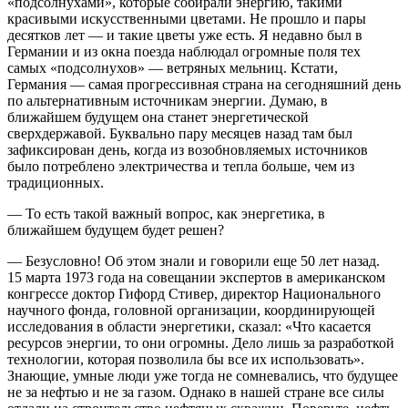
«подсолнухами», которые собирали энергию, такими
красивыми искусственными цветами. Не прошло и пары
десятков лет — и такие цветы уже есть. Я недавно был в
Германии и из окна поезда наблюдал огромные поля тех
самых «подсолнухов» — ветряных мельниц. Кстати,
Германия — самая прогрессивная страна на сегодняшний день
по альтернативным источникам энергии. Думаю, в
ближайшем будущем она станет энергетической
сверхдержавой. Буквально пару месяцев назад там был
зафиксирован день, когда из возобновляемых источников
было потреблено электричества и тепла больше, чем из
традиционных.
— То есть такой важный вопрос, как энергетика, в
ближайшем будущем будет решен?
— Безусловно! Об этом знали и говорили еще 50 лет назад.
15 марта 1973 года на совещании экспертов в американском
конгрессе доктор Гифорд Стивер, директор Национального
научного фонда, головной организации, координирующей
исследования в области энергетики, сказал: «Что касается
ресурсов энергии, то они огромны. Дело лишь за разработкой
технологии, которая позволила бы все их использовать».
Знающие, умные люди уже тогда не сомневались, что будущее
не за нефтью и не за газом. Однако в нашей стране все силы