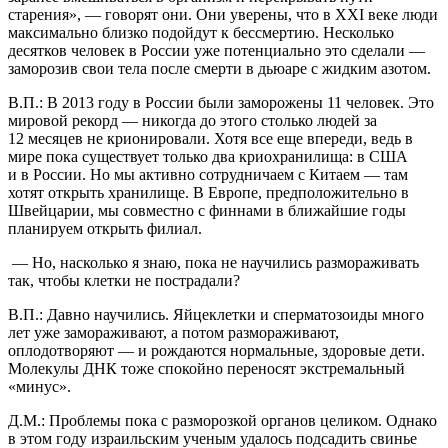
старения», — говорят они. Они уверены, что в XXI веке люди
максимально близко подойдут к бессмертию. Несколько
десятков человек в России уже потенциально это сделали —
заморозив свои тела после смерти в дьюаре с жидким азотом.
В.П.: В 2013 году в России были заморожены 11 человек. Это
мировой рекорд — никогда до этого столько людей за
12 месяцев не крионировали. Хотя все еще впереди, ведь в
мире пока существует только два криохранилища: в США
и в России. Но мы активно сотрудничаем с Китаем — там
хотят открыть хранилище. В Европе, предположительно в
Швейцарии, мы совместно с финнами в ближайшие годы
планируем открыть филиал.
— Но, насколько я знаю, пока не научились размораживать
так, чтобы клетки не пострадали?
В.П.: Давно научились. Яйцеклетки и сперматозоиды много
лет уже замораживают, а потом размораживают,
оплодотворяют — и рождаются нормальные, здоровые дети.
Молекулы ДНК тоже спокойно переносят экстремальный
«минус».
Д.М.: Проблемы пока с разморозкой органов целиком. Однако
в этом году израильским ученым удалось подсадить свинье