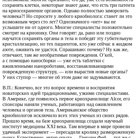
сохранять клетки, некоторые знают даже, что есть три патента
на криосохранение органов. Однако полностью заморозить
человека?! Но спросите у любого криобиолога: станет ли это
возможным через сто лет? Однозначного «нет» вы не
услышите ни от одного. Многие специалисты положительно
смотрят на крионику. Они говорят: да, рано или поздно
научатся сохранять органы и тела и победят эту губительную
кристаллизацию, но тех пациентов, кто уже сейчас в жидком
азоте, оживить не удастся. Спрашиваю: почему? Ну как же,
отвечают, там же необратимые повреждения. О’кей,
а с помощью наносборки — уже есть таблетки с
вживленными нанороботами, восстанавливающими
поврежденную структуру, — или вырастив новые органы?
У них ступор — многие об этом даже не задумываются.
В.П.: Конечно, все это вопрос времени и восприятия
новаторских идей традиционными, узкими специалистами.
В Америке, где появилось первое криохранилище Alcor, его
спонсоры наняли ученых, работающих над оживлением
человека и органов тела. Американское общество
криобиологов исключило всех этих ученых из своих рядов.
Прошло время, на базе криохранилища создали научный
институт медицины XXI века. Там впервые в мире провели
удачный эксперимент — пересадили кролику размороженную
почку. Естественно, автор опыта — Грегори Фей — тут же с