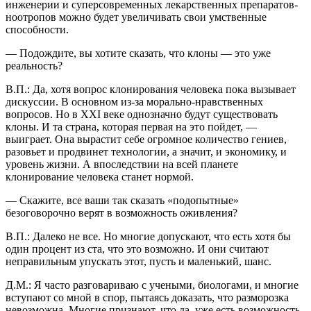
инженерии и суперсовременных лекарственных препаратов-
ноотропов можно будет увеличивать свои умственные
способности.
— Подождите, вы хотите сказать, что клоны — это уже
реальность?
В.П.: Да, хотя вопрос клонирования человека пока вызывает
дискуссии. В основном из-за морально-нравственных
вопросов. Но в XXI веке однозначно будут существовать
клоны. И та страна, которая первая на это пойдет, —
выиграет. Она вырастит себе огромное количество гениев,
разовьет и продвинет технологии, а значит, и экономику, и
уровень жизни. А впоследствии на всей планете
клонирование человека станет нормой.
— Скажите, все ваши так сказать «подопытные»
безоговорочно верят в возможность оживления?
В.П.: Далеко не все. Но многие допускают, что есть хотя бы
один процент из ста, что это возможно. И они считают
неправильным упускать этот, пусть и маленький, шанс.
Д.М.: Я часто разговариваю с учеными, биологами, и многие
вступают со мной в спор, пытаясь доказать, что разморозка
невозможна. Многие признают, что да, уже есть возможность