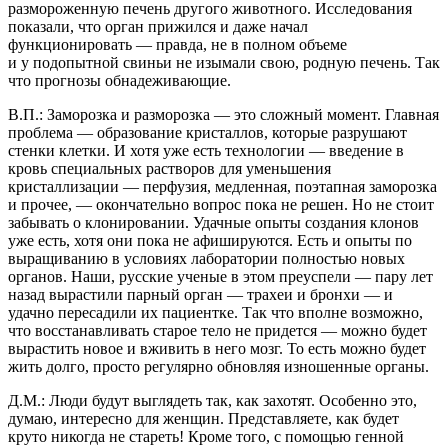
размороженную печень другого животного. Исследования
показали, что орган прижился и даже начал
функционировать — правда, не в полном объеме
и у подопытной свиньи не изымали свою, родную печень. Так
что прогнозы обнадеживающие.
В.П.: Заморозка и разморозка — это сложный момент. Главная
проблема — образование кристаллов, которые разрушают
стенки клетки. И хотя уже есть технологии — введение в
кровь специальных растворов для уменьшения
кристаллизации — перфузия, медленная, поэтапная заморозка
и прочее, — окончательно вопрос пока не решен. Но не стоит
забывать о клонировании. Удачные опыты создания клонов
уже есть, хотя они пока не афишируются. Есть и опыты по
выращиванию в условиях лаборатории полностью новых
органов. Наши, русские ученые в этом преуспели — пару лет
назад вырастили парный орган — трахеи и бронхи — и
удачно пересадили их пациентке. Так что вполне возможно,
что восстанавливать старое тело не придется — можно будет
вырастить новое и вживить в него мозг. То есть можно будет
жить долго, просто регулярно обновляя изношенные органы.
Д.М.: Люди будут выглядеть так, как захотят. Особенно это,
думаю, интересно для женщин. Представляете, как будет
круто никогда не стареть! Кроме того, с помощью генной