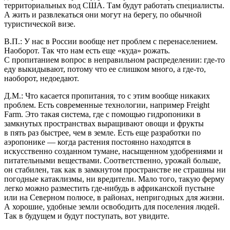
территориальных вод США. Там будут работать специалисты.
А жить и развлекаться они могут на берегу, по обычной
туристической визе.
В.П.: У нас в России вообще нет проблем с перенаселением.
Наоборот. Так что нам есть еще «куда» рожать.
С пропитанием вопрос в неправильном распределении: где-то
еду выкидывают, потому что ее слишком много, а где-то,
наоборот, недоедают.
Д.М.: Что касается пропитания, то с этим вообще никаких
проблем. Есть современные технологии, например Freight
Farm. Это такая система, где с помощью гидропоники в
замкнутых пространствах выращивают овощи и фрукты
в пять раз быстрее, чем в земле. Есть еще разработки по
аэропонике — когда растения постоянно находятся в
искусственно созданном тумане, насыщенном удобрениями и
питательными веществами. Соответственно, урожай больше,
он стабилен, так как в замкнутом пространстве не страшны ни
погодные катаклизмы, ни вредители. Мало того, такую ферму
легко можно разместить где-нибудь в африканской пустыне
или на Северном полюсе, в районах, непригодных для жизни.
А хорошие, удобные земли освободить для поселения людей.
Так в будущем и будут поступать, вот увидите.