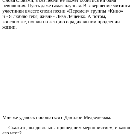
Слова словами, а без песни не может обойтись ни одна
революция. Пусть даже самая научная. В завершение митинга
участники вместе спели песни «Перемен» группы «Кино»
и «Я люблю тебя, жизнь» Льва Лещенко. А потом,
конечно же, пошли на лекцию о радикальном продлении
жизни.
Мне же удалось пообщаться с Данилой Медведевым.
— Скажите, вы довольны прошедшим мероприятием, и каков
его итог?