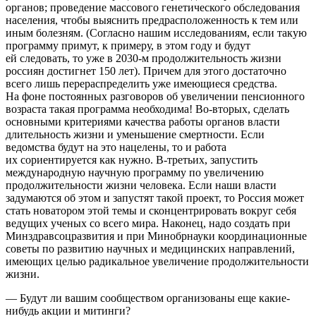
органов; проведение массового генетического обследования
населения, чтобы выяснить предрасположенность к тем или
иным болезням. (Согласно нашим исследованиям, если такую
программу примут, к примеру, в этом году и будут
ей следовать, то уже в 2030-м продолжительность жизни
россиян достигнет 150 лет). Причем для этого достаточно
всего лишь перераспределить уже имеющиеся средства.
На фоне постоянных разговоров об увеличении пенсионного
возраста такая программа необходима! Во-вторых, сделать
основными критериями качества работы органов власти
длительность жизни и уменьшение смертности. Если
ведомства будут на это нацелены, то и работа
их сориентируется как нужно. В-третьих, запустить
международную научную программу по увеличению
продолжительности жизни человека. Если наши власти
задумаются об этом и запустят такой проект, то Россия может
стать новатором этой темы и сконцентрировать вокруг себя
ведущих ученых со всего мира. Наконец, надо создать при
Минздравсоцразвития и при Минобрнауки координационные
советы по развитию научных и медицинских направлений,
имеющих целью радикальное увеличение продолжительности
жизни.
— Будут ли вашим сообществом организованы еще какие-
нибудь акции и митинги?