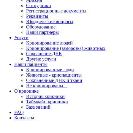
Миссия
Сотрудники
Регистрационные документы
Реквизиты
Юридические вопросы
Оборудование
Наши партнеры
Услуги
Крионирование людей
Крионирование (заморозка) животных
Сохранение ДНК
Другие услуги
Наши пациенты
Крионированные люди
Животные - криопациенты
Сохраненные ДНК и ткани
Не крионированы...
О крионике
История крионики
Таймлайн крионики
База знаний
FAQ
Контакты