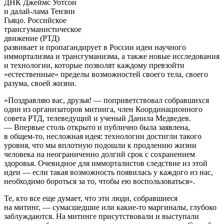
ДНК Джеймс Уотсон
и далай-лама Тензин
Гьяцо. Российское
трансгуманистическое
движение (РТД)
развивает и пропагандирует в России идеи научного
иммортализма и трансгуманизма, а также новые исследования
и технологии, которые позволят каждому превзойти
«естественные» пределы возможностей своего тела, своего
разума, своей жизни.
«Поздравляю вас, друзья! — поприветствовал собравшихся
один из организаторов митинга, член Координационного
совета РТД, телеведущий и ученый Данила Медведев.
— Впервые столь открыто и публично была заявлена,
в общем-то, несложная идея: технологии достигли такого
уровня, что мы вплотную подошли к продлению жизни
человека на неограниченно долгий срок с сохранением
здоровья. Очевидное для имморталистов следствие из этой
идеи — если такая возможность появилась у каждого из нас,
необходимо бороться за то, чтобы ею воспользоваться».
Те, кто все еще думает, что эти люди, собравшиеся
на митинг, — сумасшедшие или какие-то маргиналы, глубоко
заблуждаются. На митинге присутствовали и выступали