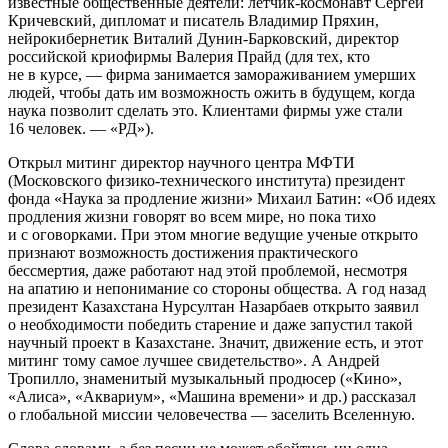
известные общественные деятели: летчик-космонавт Сергей
Кричевский, дипломат и писатель Владимир Пряхин,
нейрокибернетик Виталий Дунин-Барковский, директор
российской криофирмы Валерия Прайд (для тех, кто
не в курсе, — фирма занимается замораживанием умерших
людей, чтобы дать им возможность ожить в будущем, когда
наука позволит сделать это. Клиентами фирмы уже стали
16 человек. — «РД»).
Открыл митинг директор научного центра МФТИ
(Московского физико-технического института) президент
фонда «Наука за продление жизни» Михаил Батин: «Об идеях
продления жизни говорят во всем мире, но пока тихо
и с оговорками. При этом многие ведущие ученые открыто
признают возможность достижения практического
бессмертия, даже работают над этой проблемой, несмотря
на апатию и непонимание со стороны общества. А год назад
президент Казахстана Нурсултан Назарбаев открыто заявил
о необходимости победить старение и даже запустил такой
научный проект в Казахстане. Значит, движение есть, и этот
митинг тому самое лучшее свидетельство». А Андрей
Тропилло, знаменитый музыкальный продюсер («Кино»,
«Алиса», «Аквариум», «Машина времени» и др.) рассказал
о глобальной миссии человечества — заселить Вселенную.