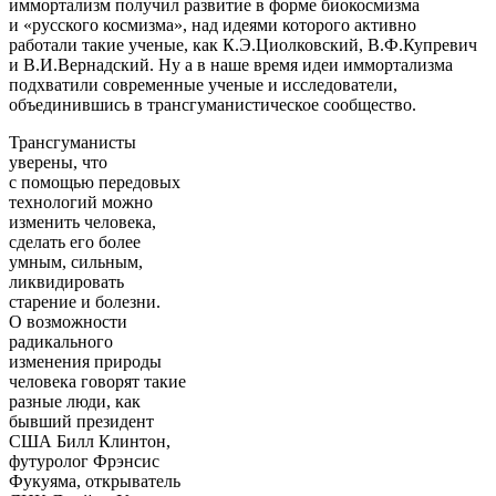
иммортализм получил развитие в форме биокосмизма
и «русского космизма», над идеями которого активно
работали такие ученые, как К.Э.Циолковский, В.Ф.Купревич
и В.И.Вернадский. Ну а в наше время идеи иммортализма
подхватили современные ученые и исследователи,
объединившись в трансгуманистическое сообщество.
Трансгуманисты
уверены, что
с помощью передовых
технологий можно
изменить человека,
сделать его более
умным, сильным,
ликвидировать
старение и болезни.
О возможности
радикального
изменения природы
человека говорят такие
разные люди, как
бывший президент
США Билл Клинтон,
футуролог Фрэнсис
Фукуяма, открыватель