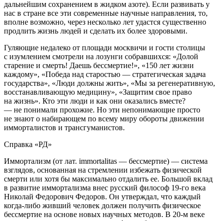
дальнейшим сохранением в жидком азоте). Если развивать у
нас в стране все эти современные научные направления, то,
вполне возможно, через несколько лет удастся существенно
продлить жизнь людей и сделать их более здоровыми.
Гуляющие недалеко от площади москвичи и гости столицы
с изумлением смотрели на лозунги собравшихся: «Долой
старение и смерть! Даешь бессмертие!», «150 лет жизни
каждому», «Победа над старостью — стратегическая задача
государства», «Люди должны жить», «Мы за регенеративную,
восстанавливающую медицину», «Защитим свое право
на жизнь». Кто эти люди и как они оказались вместе?
— не понимали прохожие. Но эти непонимающие просто
не знают о набирающем по всему миру обороты движении
имморталистов и трансгуманистов.
Справка «РД»
Иммортализм (от лат. immortalitas — бессмертие) — система
взглядов, основанная на стремлении избежать физической
смерти или хотя бы максимально отдалить ее. Большой вклад
в развитие иммортализма внес русский философ 19-го века
Николай Федорович Федоров. Он утверждал, что каждый
когда-либо живший человек должен получить физическое
бессмертие на основе новых научных методов. В 20-м веке