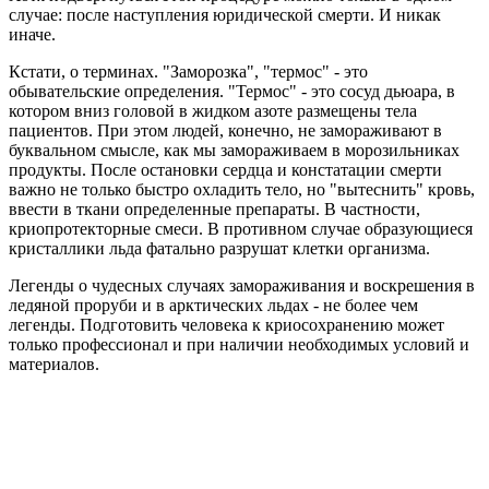
случае: после наступления юридической смерти. И никак
иначе.
Кстати, о терминах. "Заморозка", "термос" - это
обывательские определения. "Термос" - это сосуд дьюара, в
котором вниз головой в жидком азоте размещены тела
пациентов. При этом людей, конечно, не замораживают в
буквальном смысле, как мы замораживаем в морозильниках
продукты. После остановки сердца и констатации смерти
важно не только быстро охладить тело, но "вытеснить" кровь,
ввести в ткани определенные препараты. В частности,
криопротекторные смеси. В противном случае образующиеся
кристаллики льда фатально разрушат клетки организма.
Легенды о чудесных случаях замораживания и воскрешения в
ледяной проруби и в арктических льдах - не более чем
легенды. Подготовить человека к криосохранению может
только профессионал и при наличии необходимых условий и
материалов.