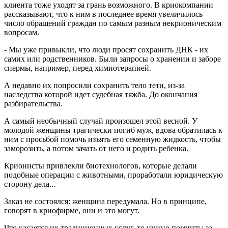
клиента тоже уходят за грань возможного. В криокомпании
рассказывают, что к ним в последнее время увеличилось
число обращений граждан по самым разным некрионическим
вопросам.
- Мы уже привыкли, что люди просят сохранить ДНК - их
самих или родственников. Были запросы о хранении и заборе
спермы, например, перед химиотерапией.
А недавно их попросили сохранить тело тети, из-за
наследства которой идет судебная тяжба. До окончания
разбирательства.
А самый необычный случай произошел этой весной. У
молодой женщины трагически погиб муж, вдова обратилась к
ним с просьбой помочь изъять его семенную жидкость, чтобы
заморозить, а потом зачать от него и родить ребенка.
Крионисты привлекли биотехнологов, которые делали
подобные операции с животными, проработали юридическую
сторону дела...
Заказ не состоялся: женщина передумала. Но в принципе,
говорят в криофирме, они и это могут.
Что касается их традиционных услуг, то нужно помнить: за