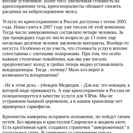
вполне устойчивое. Более того: увеличивая стоимость на
криосохранение тела, криоспециалисты обещают снизить
расценки на нейросохранение мозга.
Услуги по криосохранению в России доступны с осени 2005
года. Наша газета в 2007 году уже писала об этой компании.
Тогда число замороженных составляло четыре человека. За
три прошедших года их число возросло до 13 плюс еще
несколько десятков человек заключили контракты. Вообще-то
негусто. Особенно если учесть, что стоимость услуги вполне
сопоставима с элитными похоронами. При том, что особо
важные столичные покойники, как мы уже писали,
предпочитают холод: в гробах теперь модно устанавливать
кондиционеры. Тогда - почему? Мало кто верит в
возможность воскрешения?
- Не в этом дело, - убежден Медведев. - Для нас это новация, к
которой надо привыкнуть. А еще криосохранение в России не
позиционируется в качестве услуги для VIPов. Мы не
устраиваем пышной церемонии, а в нашем хранилище нет
мраморных саркофагов.
Крионисты намерены исправить положение, но пойдут своим
путем. Без мрамора и кристаллов Сваровски в жидком азоте.
Есть креативная идея: создавать странички "замороженных" в
социальных сетях. В сочетании со снижением цен на