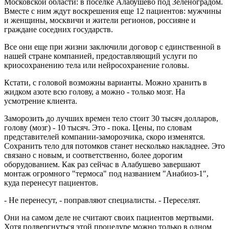
Московской области: в поселке Алабушево под Зеленоградом.
Вместе с ним ждут воскрешения еще 12 пациентов: мужчины
и женщины, москвичи и жители регионов, россияне и
граждане соседних государств.
Все они еще при жизни заключили договор с единственной в
нашей стране компанией, предоставляющий услуги по
криосохранению тела или нейросохранение головы.
Кстати, с головой возможны варианты. Можно хранить в
жидком азоте всю голову, а можно - только мозг. На
усмотрение клиента.
Заморозить до лучших времен тело стоит 30 тысяч долларов,
голову (мозг) - 10 тысяч. Это - пока. Цены, по словам
представителей компании-заморозчика, скоро изменятся.
Сохранить тело для потомков станет несколько накладнее. Это
связано с новым, и соответственно, более дорогим
оборудованием. Как раз сейчас в Алабушево завершают
монтаж огромного "термоса" под названием "Анабиоз-1",
куда перенесут пациентов.
- Не перенесут, - поправляют специалисты. - Переселят.
Они на самом деле не считают своих пациентов мертвыми.
Хотя подвергнуться этой процедуре можно только в одном