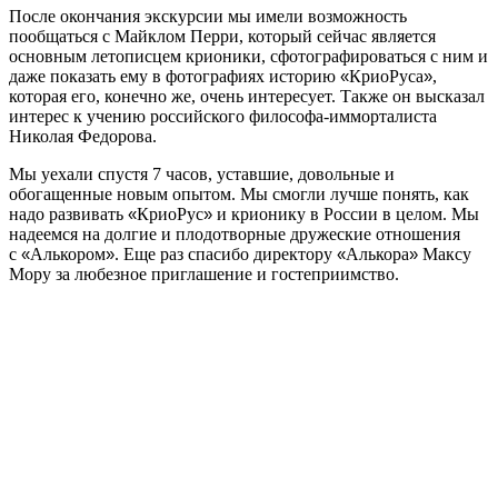
После окончания экскурсии мы имели возможность
пообщаться с Майклом Перри, который сейчас является
основным летописцем крионики, сфотографироваться с ним и
даже показать ему в фотографиях историю
«
КриоРуса
»
,
которая его, конечно же, очень интересует. Также он высказал
интерес к учению российского философа-имморталиста
Николая Федорова.
Мы уехали спустя 7 часов, уставшие, довольные и
обогащенные новым опытом. Мы смогли лучше понять, как
надо развивать
«
КриоРус
»
и крионику в России в целом. Мы
надеемся на долгие и плодотворные дружеские отношения
с
«
Алькором
»
. Еще раз спасибо директору
«
Алькора
»
Максу
Мору за любезное приглашение и гостеприимство.