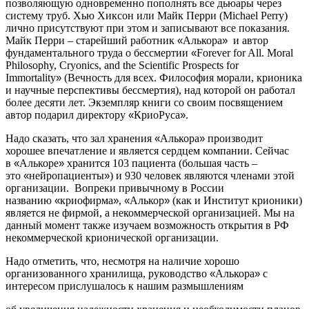
позволяющую одновременно пополнять все дьюары через
систему труб. Хью Хиксон или Майк Перри (
Michael Perry
)
лично присутствуют при этом и записывают все показания.
Майк Перри – старейший работник
«
Алькора
»
и автор
фундаментального труда о бессмертии
«
Forever for All
.
Moral
Philosophy
,
Cryonics
,
and
the
Scientific
Prospects
for
Immortality
»
(Вечность для всех. Философия морали, крионика
и научные перспективы бессмертия), над которой он работал
более десяти лет. Экземпляр книги со своим посвящением
автор подарил директору
«
КриоРуса
»
.
Надо сказать, что зал хранения
«
Алькора
»
производит
хорошее впечатление и является сердцем компании. Сейчас
в
«
Алькоре
»
хранится 103 пациента (большая часть –
это
«
нейропациенты
»
) и 930 человек являются членами этой
организации.
Вопреки привычному в России
названию
«
криофирма
»
,
«
Алькор
»
(как и Институт крионики)
является не фирмой, а некоммерческой организацией. Мы на
данный момент также изучаем возможность открытия в РФ
некоммерческой крионической организации.
Надо отметить, что, несмотря на наличие хорошо
организованного хранилища, руководство
«
Алькора
»
с
интересом прислушалось к нашим размышлениям