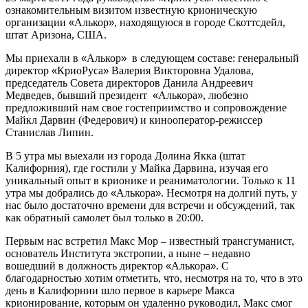
ознакомительным визитом известную крионическую
организации
«
Алькор
»
, находящуюся в городе Скоттсдейл,
штат Аризона, США.
Мы приехали в
«
Алькор
»
в следующем составе: генеральный
директор
«
КриоРуса
»
Валерия Викторовна Удалова,
председатель Совета директоров Данила Андреевич
Медведев, бывший президент
«
Алькора
»
, любезно
предложивший нам свое гостеприимство и сопровождение
Майкл Дарвин (Федерович) и кинооператор-режиссер
Станислав Липин.
В 5 утра мы выехали из города Долина Якка (штат
Калифорния), где гостили у Майка Дарвина, изучая его
уникальный опыт в крионике и реаниматологии. Только к 11
утра мы добрались до
«
Алькора
»
. Несмотря на долгий путь, у
нас было достаточно времени для встречи и обсуждений, так
как обратный самолет был только в 20:00.
Первым нас встретил Макс Мор – известный трансгуманист,
основатель Института экстропии, а ныне – недавно
вошедший в должность директор
«
Алькора
»
. С
благодарностью хотим отметить, что, несмотря на то, что в это
день в Калифорнии шло первое в карьере Макса
крионирование, которым он удаленно руководил, Макс смог