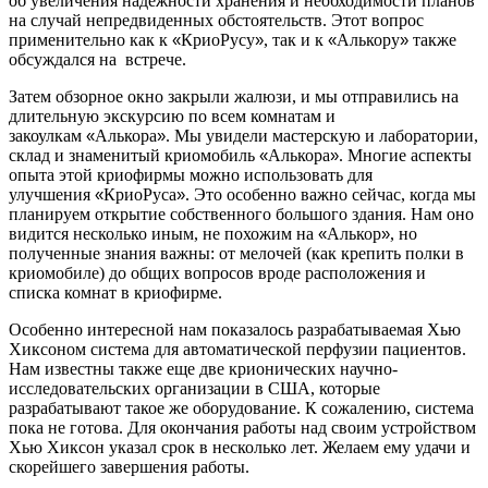
об увеличения надежности хранения и необходимости планов
на случай непредвиденных обстоятельств. Этот вопрос
применительно как к
«
КриоРусу
»
, так и к
«
Алькору
»
также
обсуждался на
встрече.
Затем обзорное окно закрыли жалюзи, и мы отправились на
длительную экскурсию по всем комнатам и
закоулкам
«
Алькора
»
. Мы увидели мастерскую и лаборатории,
склад и знаменитый криомобиль
«
Алькора
»
. Многие аспекты
опыта этой криофирмы можно использовать для
улучшения
«
КриоРуса
»
. Это особенно важно сейчас, когда мы
планируем открытие собственного большого здания. Нам оно
видится несколько иным, не похожим на
«
Алькор
»
, но
полученные знания важны: от мелочей (как крепить полки в
криомобиле) до общих вопросов вроде расположения и
списка комнат в криофирме.
Особенно интересной нам показалось разрабатываемая Хью
Хиксоном система для автоматической перфузии пациентов.
Нам известны также еще две крионических научно-
исследовательских организации в США, которые
разрабатывают такое же оборудование. К сожалению, система
пока не готова. Для окончания работы над своим устройством
Хью Хиксон указал срок в несколько лет. Желаем ему удачи и
скорейшего завершения работы.