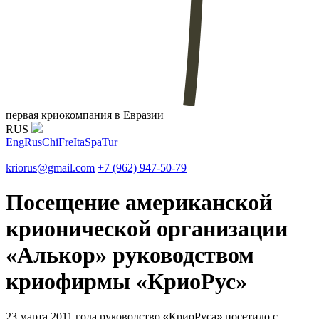
первая криокомпания в Евразии
RUS
Eng
Rus
Chi
Fre
Ita
Spa
Tur
kriorus@gmail.com
+7 (962) 947-50-79
Посещение американской
крионической организации
«Алькор» руководством
криофирмы «КриоРус»
23 марта 2011 года руководство
«
КриоРуса
»
посетило с