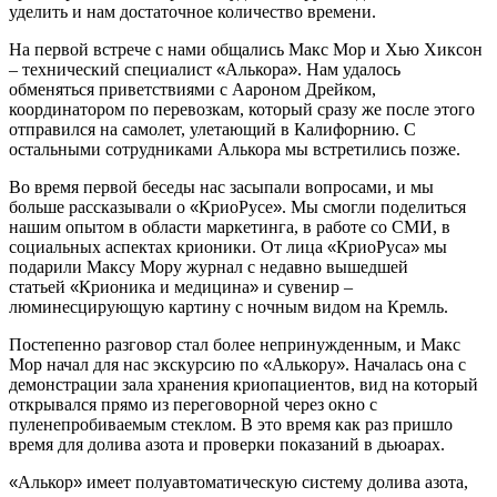
уделить и нам достаточное количество времени.
На первой встрече с нами общались Макс Мор и Хью Хиксон
– технический специалист
«
Алькора
»
. Нам удалось
обменяться приветствиями с Аароном Дрейком,
координатором по перевозкам, который сразу же после этого
отправился на самолет, улетающий в Калифорнию. С
остальными сотрудниками Алькора мы встретились позже.
Во время первой беседы нас засыпали вопросами, и мы
больше рассказывали о
«
КриоРусе
»
. Мы смогли поделиться
нашим опытом в области маркетинга, в работе со СМИ, в
социальных аспектах крионики. От лица
«
КриоРуса
»
мы
подарили Максу Мору журнал с недавно вышедшей
статьей
«
Крионика и медицина
»
и сувенир –
люминесцирующую картину с ночным видом на Кремль.
Постепенно разговор стал более непринужденным, и Макс
Мор начал для нас экскурсию по
«
Алькору
»
. Началась она с
демонстрации зала хранения криопациентов, вид на который
открывался прямо из переговорной через окно с
пуленепробиваемым стеклом. В это время как раз пришло
время для долива азота и проверки показаний в дьюарах.
«
Алькор
»
имеет полуавтоматическую систему долива азота,