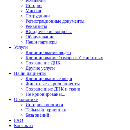
Компания
История
Миссия
Сотрудники
Регистрационные документы
Реквизиты
Юридические вопросы
Оборудование
Наши партнеры
Услуги
Крионирование людей
Крионирование (заморозка) животных
Сохранение ДНК
Другие услуги
Наши пациенты
Крионированные люди
Животные - криопациенты
Сохраненные ДНК и ткани
Не крионированы...
О крионике
История крионики
Таймлайн крионики
База знаний
FAQ
Контакты