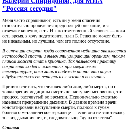
Валерий Спиридонов, для МИА
"Россия сегодня"
Меня часто спрашивают, есть ли у меня опасения
относительно проведения предстоящей операции, и я
отвечаю: конечно, есть. И как ответственный человек — пока
есть время, я хочу подготовить план Б. Решение может быть
не идеальным, но лучшим, чем его полное отсутствие.
В ситуации смерти, когда современная медицина оказывается
неспособной спасти и вылечить умирающий организм, таким
планом может стать крионика. Так называют практику
сохранения людей и животных при сверхнизких
температурах, пока лишь в надежде на то, что наука
в будущем сможет вернуть их к жизни и вылечить.
Принято считать, что человек либо жив, либо мертв, но с
точки зрения медицины смерть не наступает мгновенно, это
процесс, растянутый во времени. Первоначально смертью
называли прекращение дыхания. В давние времена врачи
констатировали наступление смерти, поднося к губам
больного металлическое зеркальце — если оно не запотевало,
значит, дыхания нет, и, следовательно, "душа отлетела".
Справка