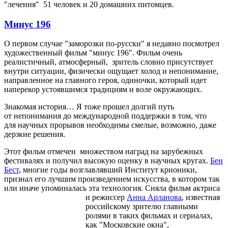
"лечения" 51 человек и 20 домашних питомцев.
Минус 196
О первом случае "заморозки по-русски" я недавно посмотрел
художественный фильм "минус 196". Фильм очень
реалистичный, атмосферный, зритель словно присутствует
внутри ситуации, физически ощущает холод и непонимание,
направленное на главного героя, одиночки, который идет
наперекор устоявшимся традициям и воле окружающих.
Знакомая история… Я тоже прошел долгий путь
от непонимания до международной поддержки в том, что
для научных прорывов необходимы смелые, возможно, даже
дерзкие решения.
Этот фильм отмечен множеством наград на зарубежных
фестивалях и получил высокую оценку в научных кругах.
Бен
Бест
, многие годы возглавлявший Институт крионики,
признал его лучшим произведением искусства, в котором так
или иначе упоминалась эта технология.
Сняла фильм актриса
и режиссер
Анна Арланова
, известная
российскому зрителю главными
ролями в таких фильмах и сериалах,
как "Московские окна",