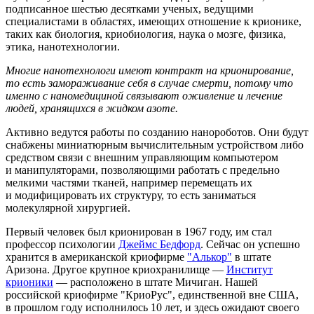
подписанное шестью десятками ученых, ведущими
специалистами в областях, имеющих отношение к крионике,
таких как биология, криобиология, наука о мозге, физика,
этика, нанотехнологии.
Многие нанотехнологи имеют контракт на крионирование,
то есть замораживание себя в случае смерти, потому что
именно с наномедициной связывают оживление и лечение
людей, хранящихся в жидком азоте.
Активно ведутся работы по созданию нанороботов. Они будут
снабжены миниатюрным вычислительным устройством либо
средством связи с внешним управляющим компьютером
и манипуляторами, позволяющими работать с предельно
мелкими частями тканей, например перемещать их
и модифицировать их структуру, то есть заниматься
молекулярной хирургией.
Первый человек был крионирован в 1967 году, им стал
профессор психологии
Джеймс Бедфорд
. Сейчас он успешно
хранится в американской криофирме
"Алькор"
в штате
Аризона. Другое крупное криохранилище —
Институт
крионики
— расположено в штате Мичиган. Нашей
российской криофирме "КриоРус", единственной вне США,
в прошлом году исполнилось 10 лет, и здесь ожидают своего