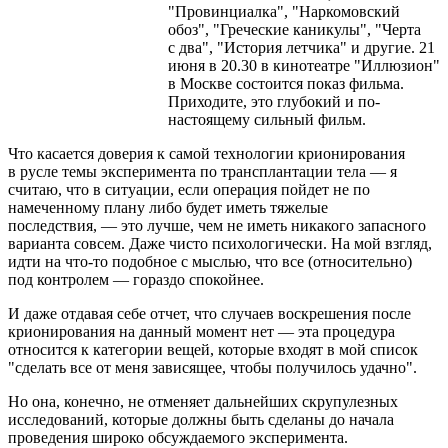
"Провинциалка", "Наркомовский
обоз", "Греческие каникулы", "Черта
с два", "История летчика" и другие. 21
июня в 20.30 в кинотеатре "Иллюзион"
в Москве состоится показ фильма.
Приходите, это глубокий и по-
настоящему сильный фильм.
Что касается доверия к самой технологии крионирования
в русле темы эксперимента по трансплантации тела — я
считаю, что в ситуации, если операция пойдет не по
намеченному плану либо будет иметь тяжелые
последствия, — это лучше, чем не иметь никакого запасного
варианта совсем. Даже чисто психологически. На мой взгляд,
идти на что-то подобное с мыслью, что все (относительно)
под контролем — гораздо спокойнее.
И даже отдавая себе отчет, что случаев воскрешения после
крионирования на данный момент нет — эта процедура
относится к категории вещей, которые входят в мой список
"сделать все от меня зависящее, чтобы получилось удачно".
Но она, конечно, не отменяет дальнейших скрупулезных
исследований, которые должны быть сделаны до начала
проведения широко обсуждаемого эксперимента.