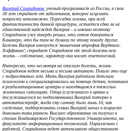
Валерий Спиридонов
, ученый-программист из России, в свои
30 лет страдает от заболевания, которое исцелить
попросту невозможно. Пересадка головы, при всей
фантастичности данной процедуры, остается едва ли не
единственной надеждой Валерия – и именно поэтому
Спиридонов уже твердо решил, что готов довериться
Канаверо, что бы там не думали по этому поводу другие.
Болезнь Валерия именуется 'мышечная атрофия Верднига-
Хоффмана'; страдает Спиридонов от этой болезни всю
жизнь – собственно, характер она носит генетический.
Интересно, что несмотря на опасную болезнь, жизнь
Спиридонов ведет весьма и весьма активную. Пошло это еще
с подростковых лет. Мать Валерия работала детским
психологом и специализировалась на помощи детям, попавшим
в реабилитационные центры и находящимся в тяжелых
жизненных ситуациях. Отца (служившего в армии и
дослужившегося по подполковника) Валерий потерял в
автокатастрофе, когда ему самому было лишь 16; как
следствие, поддерживать семью Валерий начал в возрасте
довольно-таки раннем. Высшее образование он получил в
стенах Владимирского Государственного Университета, на
факультете информационных технологий. Параллельно с
работой, Спиридонов ведет интенсивную общественную