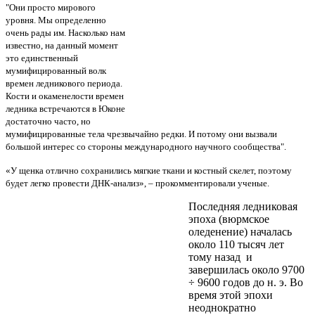
"Они просто мирового
уровня. Мы определенно
очень рады им. Насколько нам
известно, на данный момент
это единственный
мумифицированный волк
времен ледникового периода.
Кости и окаменелости времен
ледника встречаются в Юконе
достаточно часто, но
мумифицированные тела чрезвычайно редки.
И потому они вызвали
большой интерес со стороны международного научного сообщества".
«У щенка отлично сохранились мягкие ткани и костный скелет, поэтому
будет легко провести ДНК-анализ», – прокомментировали ученые.
Последняя ледниковая
эпоха (вюрмское
оледенение) началась
около 110 тысяч лет
тому назад и
завершилась около 9700
÷ 9600 годов до н. э. Во
время этой эпохи
неоднократно