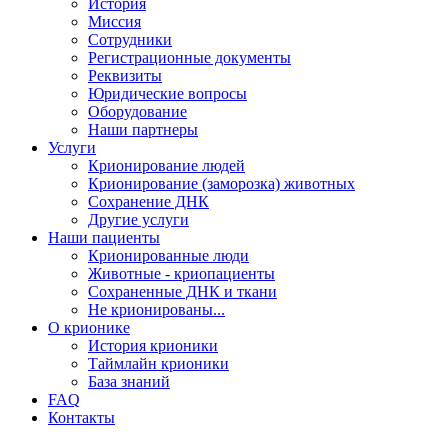
История
Миссия
Сотрудники
Регистрационные документы
Реквизиты
Юридические вопросы
Оборудование
Наши партнеры
Услуги
Крионирование людей
Крионирование (заморозка) животных
Сохранение ДНК
Другие услуги
Наши пациенты
Крионированные люди
Животные - криопациенты
Сохраненные ДНК и ткани
Не крионированы...
О крионике
История крионики
Таймлайн крионики
База знаний
FAQ
Контакты