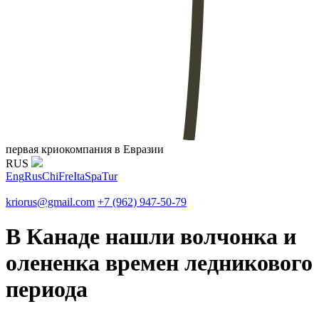
первая криокомпания в Евразии
RUS
Eng
Rus
Chi
Fre
Ita
Spa
Tur
kriorus@gmail.com
+7 (962) 947-50-79
В Канаде нашли волчонка и
олененка времен ледникового
периода