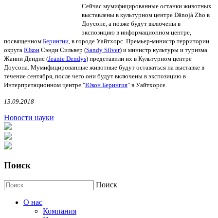
Сейчас мумифицированные останки животных
выставлены в культурном центре Dänojà Zho в
Доусоне, а позже будут включены в
экспозицию в информационном центре,
посвященном
Берингии
, в городе Уайтхорс. Премьер-министр территории
округа
Юкон
Сэнди Сильвер (
Sandy Silver
) и министр культуры и туризма
Жанни Дендис (
Jeanie Dendys
) представили их в Культурном центре
Доусона. Мумифицированные животные будут оставаться на выставке в
течение сентября, после чего
они будут включены в экспозицию в
Интерпретационном центре "
Юкон Берингия
" в Уайтхорсе.
13.09.2018
Новости науки
Поиск
Поиск
О нас
Компания