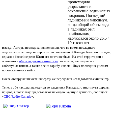
происходило
разрастание и
сокращение ледниковых
покровов. Последний
ледниковый максимум,
когда общий объем льда
в ледниках был
наибольшим,
наблюдался около 26,5 ÷
19 тысяч лет
назад.
Авторы исследования пояснили, что во время последнего
ледникового периода на территории современной Канады было много льда,
однако в бассейне реки Юкон его почти не было. На этой территории в
основном и
обитали древние животные
: мамонты, мастодонты и
саблезубые кошки, а также олени карибу и волки. Двух последних ученым
посчастливилось найти
.
После обнаружения останки сразу же передали в исследовательский центр.
Теперь обе находки находятся во владениях Канадского института охраны
природы, поскольку представляют немалую научную ценность, сообщает
«
CBC/Radio-Canada
».