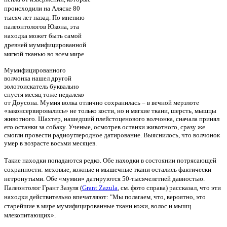
происходили на Аляске 80
тысяч лет назад.
По мнению
палеонтологов Юкона, эта
находка может быть самой
древней мумифицированной
мягкой тканью во всем мире
Мумифицированного
волчонка нашел другой
золотоискатель буквально
спустя месяц тоже недалеко
от Доусона.
Мумия волка отлично сохранилась – в вечной мерзлоте
«законсервировались» не только кости, но и мягкие ткани, шерсть, мышцы
животного.
Шахтер, нашедший плейстоценового волчонка, сначала принял
его останки за собаку. Ученые, осмотрев останки животного,
сразу же
смогли провести радиоуглеродное датирование. Выяснилось, что волчонок
умер в возрасте восьми месяцев.
Такие находки попадаются редко. Обе находки в состоянии потрясающей
сохранности: меховые, кожные и мышечные ткани остались фактически
нетронутыми. Обе «мумии» датируются 50-тысячелетней давностью.
Палеонтолог Грант Зазуля (
Grant Zazula
, см. фото справа) рассказал, что эти
находки действительно впечатляют: "
Мы полагаем, что, вероятно, это
старейшие в мире мумифицированные ткани кожи, волос и мышц
млекопитающих».