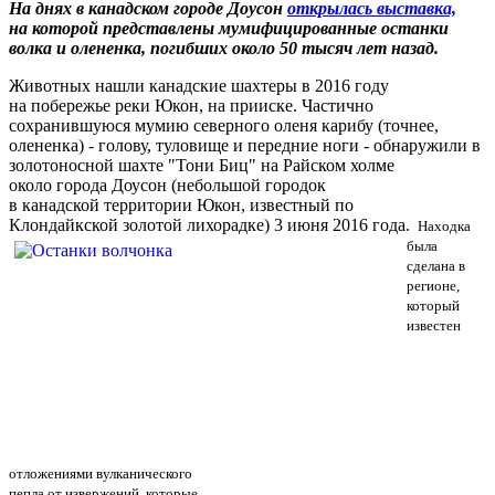
На днях в канадском городе Доусон
открылась выставка,
на которой представлены мумифицированные останки
волка и олененка, погибших около 50 тысяч лет назад.
Животных нашли канадские шахтеры в 2016 году
на побережье реки Юкон, на прииске. Частично
сохранившуюся мумию северного оленя карибу (точнее,
олененка) - голову, туловище и передние ноги - обнаружили в
золотоносной шахте "Тони Биц" на Райском холме
около города Доусон (небольшой городок
в канадской территории Юкон, известный по
Клондайкской золотой лихорадке) 3 июня 2016 года.
Находка
была
сделана в
регионе,
который
известен
отложениями вулканического
пепла от извержений, которые