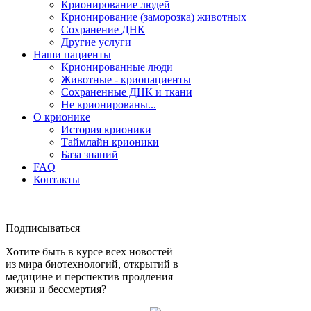
Крионирование людей
Крионирование (заморозка) животных
Сохранение ДНК
Другие услуги
Наши пациенты
Крионированные люди
Животные - криопациенты
Сохраненные ДНК и ткани
Не крионированы...
О крионике
История крионики
Таймлайн крионики
База знаний
FAQ
Контакты
Подписываться
Хотите быть в курсе всех новостей
из мира биотехнологий, открытий в
медицине и перспектив продления
жизни и бессмертия?