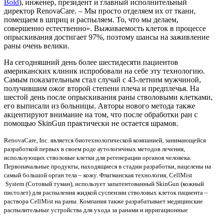
Bold
), инженер, президент и главный исполнительный
директор RenovaCare. – Мы просто отделяем их от ткани,
помещаем в шприц и распыляем. То, что мы делаем,
совершенно естественно». Выживаемость клеток в процессе
опрыскивания достигает 97%, поэтому шансы на заживление
раны очень велики.
На сегодняшний день более шестидесяти пациентов
американских клиник испробовали на себе эту технологию.
Самым показательным стал случай с 43-летним мужчиной,
получившим ожог второй степени плеча и предплечья. На
шестой день после опрыскивания раны стволовыми клетками,
его выписали из больницы. Авторы нового метода также
акцентируют внимание на том, что после обработки ран с
помощью SkinGun практически не остается шрамов.
RenovaCare, Inc. является биотехнологической компанией, занимающейся
разработкой первых в своем роде аутологичных методов лечения,
использующих стволовые клетки для регенерации органов человека.
Первоначальные продукты, находящиеся в стадии разработки, нацелены на
самый большой орган тела – кожу. Флагманская технология, CellMist
System (Сотовый туман), использует запатентованный SkinGun (кожный
пистолет) для распыления жидкой суспензии стволовых клеток пациента –
раствора CellMist на раны. Компания также разрабатывает медицинские
распылительные устройства для ухода за ранами и ирригационные