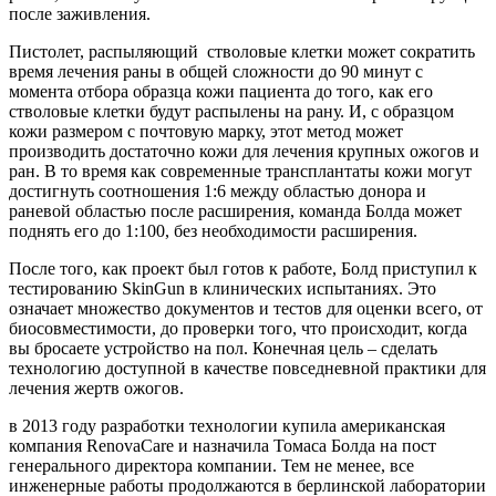
после заживления.
Пистолет, распыляющий стволовые клетки может сократить
время лечения раны в общей сложности до 90 минут с
момента отбора образца кожи пациента до того, как его
стволовые клетки будут распылены на рану. И, с образцом
кожи размером с почтовую марку, этот метод может
производить достаточно кожи для лечения крупных ожогов и
ран. В то время как современные трансплантаты кожи могут
достигнуть соотношения 1:6 между областью донора и
раневой областью после расширения, команда Болда может
поднять его до 1:100, без необходимости расширения.
После того, как проект был готов к работе, Болд приступил к
тестированию SkinGun в клинических испытаниях. Это
означает множество документов и тестов для оценки всего, от
биосовместимости, до проверки того, что происходит, когда
вы бросаете устройство на пол. Конечная цель – сделать
технологию доступной в качестве повседневной практики для
лечения жертв ожогов.
в 2013 году разработки технологии купила американская
компания RenovaCare и назначила Томаса Болда на пост
генерального директора компании. Тем не менее, все
инженерные работы продолжаются в берлинской лаборатории