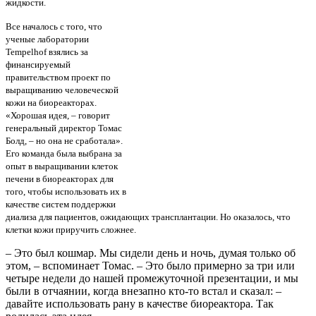
жидкости.
Все началось с того, что
ученые лаборатории
Tempelhof взялись за
финансируемый
правительством проект по
выращиванию человеческой
кожи на биореакторах.
«Хорошая идея, – говорит
генеральный директор Томас
Болд, – но она не сработала».
Его команда была выбрана за
опыт в выращивании клеток
печени в биореакторах для
того, чтобы использовать их в
качестве систем поддержки
диализа для пациентов, ожидающих трансплантации. Но оказалось, что
клетки кожи приручить сложнее.
– Это был кошмар. Мы сидели день и ночь, думая только об
этом, – вспоминает Томас. – Это было примерно за три или
четыре недели до нашей промежуточной презентации, и мы
были в отчаянии, когда внезапно кто-то встал и сказал: –
давайте использовать рану в качестве биореактора. Так