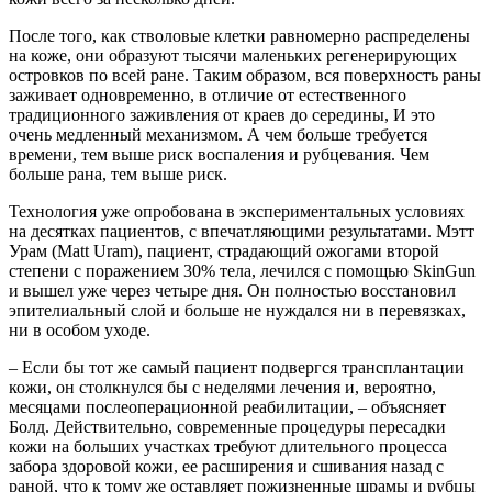
После того, как стволовые клетки равномерно распределены
на коже, они образуют тысячи маленьких регенерирующих
островков по всей ране. Таким образом, вся поверхность раны
заживает одновременно, в отличие от естественного
традиционного заживления от краев до середины, И это
очень медленный механизмом. А чем больше требуется
времени, тем выше риск воспаления и рубцевания. Чем
больше рана, тем выше риск.
Технология уже опробована в экспериментальных условиях
на десятках пациентов, с впечатляющими результатами. Мэтт
Урам (Matt Uram), пациент, страдающий ожогами второй
степени с поражением 30% тела, лечился с помощью SkinGun
и вышел уже через четыре дня. Он полностью восстановил
эпителиальный слой и больше не нуждался ни в перевязках,
ни в особом уходе.
– Если бы тот же самый пациент подвергся трансплантации
кожи, он столкнулся бы с неделями лечения и, вероятно,
месяцами послеоперационной реабилитации, – объясняет
Болд. Действительно, современные процедуры пересадки
кожи на больших участках требуют длительного процесса
забора здоровой кожи, ее расширения и сшивания назад с
раной, что к тому же оставляет пожизненные шрамы и рубцы