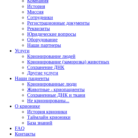
Компания
История
Миссия
Сотрудники
Регистрационные документы
Реквизиты
Юридические вопросы
Оборудование
Наши партнеры
Услуги
Крионирование людей
Крионирование (заморозка) животных
Сохранение ДНК
Другие услуги
Наши пациенты
Крионированные люди
Животные - криопациенты
Сохраненные ДНК и ткани
Не крионированы...
О крионике
История крионики
Таймлайн крионики
База знаний
FAQ
Контакты