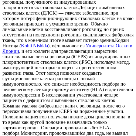
роговицы, полученного из индуцированных
плюрипотентных стволовых клеток.Дефицит лимбальных
стволовых клеток (ДЛСК) — тяжелое заболевание, при
котором потеря функционирующих стволовых клеток на краю
роговицы приводит к ухудшению зрения. Обычно
лимбальные клетки восстанавливают роговицу, но при их
отсутствии на поверхности роговицы скапливается фиброзная
ткань, что в конечном итоге вызывает потерю зрения.Коджи
Нисида (
Kohji Nishida
), офтальмолог из
Университета Осаки в
Японии
, и его коллеги для трансплантации вырастили
эпителиальные листы роговицы (iCEPS) из индуцированных
плюрипотентных стволовых клеток (iPSC), используя метод,
имитирующий некоторые процессы при естественном
развитии глаза. Этот метод позволяет создавать
функциональные клетки роговицы с низкой
иммуногенностью, что снижает необходимость подбора по
человеческому лейкоцитарному антигену (HLA) и длительной
иммуносупрессии.
В исследовании участвовали четыре
пациента с дефицитом лимбальных стволовых клеток.
Команда удаляла фиброзные ткани с роговицы, после чего
пересаживала полученные iCEPS на пораженные участки.
Половина пациентов получала низкие дозы циклоспорина, в
то время как другой половине назначались только
кортикостероиды. Операции проводились без HLA-
подбора.Мониторинг, продолжавшийся два года, не выявил