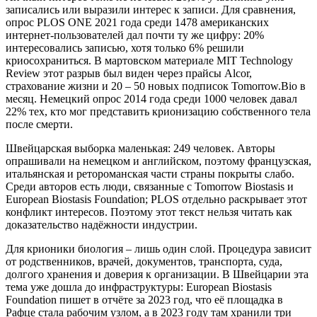
записались или выразили интерес к записи. Для сравнения,
опрос PLOS ONE 2021 года среди 1478 американских
интернет-пользователей дал почти ту же цифру: 20%
интересовались записью, хотя только 6% решили
криосохраниться. В мартовском материале MIT Technology
Review этот разрыв был виден через прайсы Alcor,
страхование жизни и 20 – 50 новых подписок Tomorrow.Bio в
месяц. Немецкий опрос 2014 года среди 1000 человек давал
22% тех, кто мог представить крионизацию собственного тела
после смерти.
Швейцарская выборка маленькая: 249 человек. Авторы
опрашивали на немецком и английском, поэтому французская,
итальянская и ретороманская части страны покрыты слабо.
Среди авторов есть люди, связанные с Tomorrow Biostasis и
European Biostasis Foundation; PLOS отдельно раскрывает этот
конфликт интересов. Поэтому этот текст нельзя читать как
доказательство надёжности индустрии.
Для крионики биология – лишь один слой. Процедура зависит
от родственников, врачей, документов, транспорта, суда,
долгого хранения и доверия к организации. В Швейцарии эта
тема уже дошла до инфраструктуры: European Biostasis
Foundation пишет в отчёте за 2023 год, что её площадка в
Рафце стала рабочим узлом, а в 2023 году там хранили три