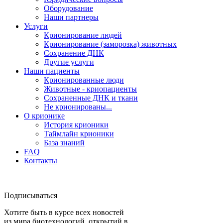
Оборудование
Наши партнеры
Услуги
Крионирование людей
Крионирование (заморозка) животных
Сохранение ДНК
Другие услуги
Наши пациенты
Крионированные люди
Животные - криопациенты
Сохраненные ДНК и ткани
Не крионированы...
О крионике
История крионики
Таймлайн крионики
База знаний
FAQ
Контакты
Подписываться
Хотите быть в курсе всех новостей
из мира биотехнологий, открытий в