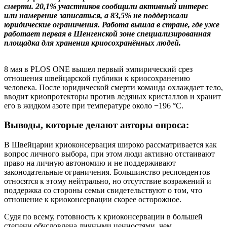
смерти. 20,1% участников сообщили активный интерес
или намерение записаться, а 83,5% не поддержали
юридические ограничения. Работа вышла в стране, где уже
работает первая в Шенгенской зоне специализированная
площадка для хранения криосохранённых людей.
8 мая в PLOS ONE вышел первый эмпирический срез
отношения швейцарской публики к криосохранению
человека. После юридической смерти команда охлаждает тело,
вводит криопротекторы против ледяных кристаллов и хранит
его в жидком азоте при температуре около −196 °C.
Выводы, которые делают авторы опроса:
В Швейцарии криоконсервация широко рассматривается как
вопрос личного выбора, при этом люди активно отстаивают
право на личную автономию и не поддерживают
законодательные ограничения. Большинство респондентов
относятся к этому нейтрально, но отсутствие возражений и
поддержка со стороны семьи свидетельствуют о том, что
отношение к криоконсервации скорее осторожное.
Судя по всему, готовность к криоконсервации в большей
степени обусловлена личными ценностями, чем