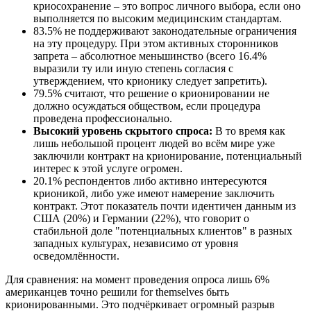
криосохранение – это вопрос личного выбора, если оно
выполняется по высоким медицинским стандартам.
83.5% не поддерживают законодательные ограничения
на эту процедуру. При этом активных сторонников
запрета – абсолютное меньшинство (всего 16.4%
выразили ту или иную степень согласия с
утверждением, что крионику следует запретить).
79.5% считают, что решение о крионировании не
должно осуждаться обществом, если процедура
проведена профессионально.
Высокий уровень скрытого спроса:
В то время как
лишь небольшой процент людей во всём мире уже
заключили контракт на крионирование, потенциальный
интерес к этой услуге огромен.
20.1% респондентов либо активно интересуются
крионикой, либо уже имеют намерение заключить
контракт. Этот показатель почти идентичен данным из
США (20%) и Германии (22%), что говорит о
стабильной доле "потенциальных клиентов" в разных
западных культурах, независимо от уровня
осведомлённости.
Для сравнения: на момент проведения опроса лишь 6%
американцев точно решили for themselves быть
крионированными. Это подчёркивает огромный разрыв