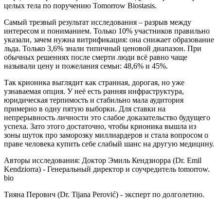
целых тела по поручению Tomorrow Biostasis.
Самый трезвый результат исследования – разрыв между
интересом и пониманием. Только 10% участников правильно
указали, зачем нужна витрификация: она снижает образование
льда. Только 3,6% знали типичный ценовой диапазон. При
обычных решениях после смерти люди всё равно чаще
называли цену и пожелания семьи: 48,6% и 45%.
Так крионика выглядит как странная, дорогая, но уже
узнаваемая опция. У неё есть ранняя инфраструктура,
юридическая терпимость и стабильно мала аудитория
примерно в одну пятую выборки. Для ставки на
непрерывность личности это слабое доказательство будущего
успеха. Зато этого достаточно, чтобы крионика вышла из
зоны шуток про заморозку миллиардеров и стала вопросом о
праве человека купить себе слабый шанс на другую медицину.
Авторы исследования: Доктор Эмиль Кендзиорра (Dr. Emil
Kendziorra) - Генеральный директор и соучредитель tomorrow.
bio
Тияна Перович (Dr. Tijana Perović) - эксперт по долголетию.