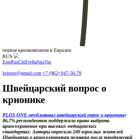
первая криокомпания в Евразии
RUS
Eng
Rus
Chi
Fre
Ita
Spa
Tur
kriorus@gmail.com
+7 (962) 947-50-79
Швейцарский вопрос о
крионике
PLOS ONE опубликовал швейцарский опрос о крионике
:
86,7% респондентов поддержали право выбрать
криосохранение при высоких медицинских
стандартах. Авторы опросили 249 взрослых жителей
Швейцарии о криосохранении человека после юридической