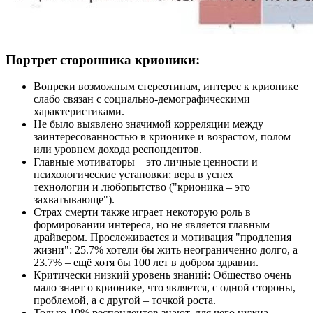
Портрет сторонника крионики:
Вопреки возможным стереотипам, интерес к крионике
слабо связан с социально-демографическими
характеристиками.
Не было выявлено значимой корреляции между
заинтересованностью в крионике и возрастом, полом
или уровнем дохода респондентов.
Главные мотиваторы – это личные ценности и
психологические установки: вера в успех
технологии и любопытство ("крионика – это
захватывающе").
Страх смерти также играет некоторую роль в
формировании интереса, но не является главным
драйвером. Прослеживается и мотивация "продления
жизни": 25.7% хотели бы жить неограниченно долго, а
23.7% – ещё хотя бы 100 лет в добром здравии.
Критически низкий уровень знаний: Общество очень
мало знает о крионике, что является, с одной стороны,
проблемой, а с другой – точкой роста.
Только 10% респондентов знают, для чего нужна