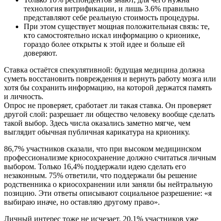
технология витрификации, и лишь 3.6% правильно
представляют себе реальную стоимость процедуры.
При этом существует мощная положительная связь: те,
кто самостоятельно искал информацию о крионике,
гораздо более открыты к этой идее и больше ей
доверяют.
Ставка остаётся спекулятивной: будущая медицина должна
суметь восстановить повреждения и вернуть работу мозга или
хотя бы сохранить информацию, на которой держатся память
и личность.
Опрос не проверяет, сработает ли такая ставка. Он проверяет
другой слой: разрешает ли общество человеку вообще сделать
такой выбор. Здесь числа оказались заметно мягче, чем
выглядит обычная публичная карикатура на крионику.
86,7% участников сказали, что при высоком медицинском
профессионализме криосохранение должно считаться личным
выбором. Только 16,4% поддержали идею сделать его
незаконным. 75% ответили, что поддержали бы решение
родственника о криосохранении или заняли бы нейтральную
позицию. Эти ответы описывают социальное разрешение: «я
выбираю иначе, но оставляю другому право».
Личный интерес тоже не исчезает. 20,1% участников уже