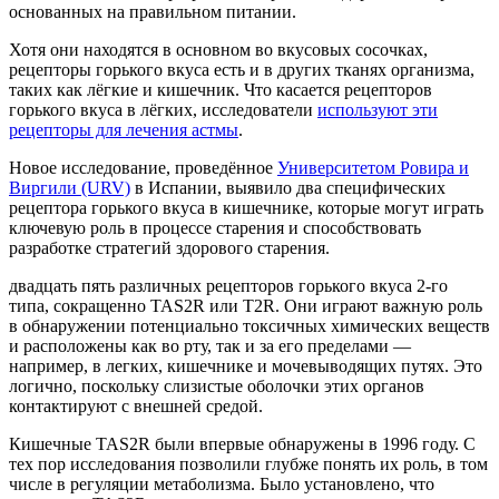
основанных на правильном питании.
Хотя они находятся в основном во вкусовых сосочках,
рецепторы горького вкуса есть и в других тканях организма,
таких как лёгкие и кишечник. Что касается рецепторов
горького вкуса в лёгких, исследователи
используют эти
рецепторы для лечения астмы
.
Новое исследование, проведённое
Университетом Ровира и
Виргили (URV)
в Испании, выявило два специфических
рецептора горького вкуса в кишечнике, которые могут играть
ключевую роль в процессе старения и способствовать
разработке стратегий здорового старения.
двадцать пять различных рецепторов горького вкуса 2-го
типа, сокращенно TAS2R или T2R. Они играют важную роль
в обнаружении потенциально токсичных химических веществ
и расположены как во рту, так и за его пределами —
например, в легких, кишечнике и мочевыводящих путях. Это
логично, поскольку слизистые оболочки этих органов
контактируют с внешней средой.
Кишечные TAS2R были впервые обнаружены в 1996 году. С
тех пор исследования позволили глубже понять их роль, в том
числе в регуляции метаболизма. Было установлено, что