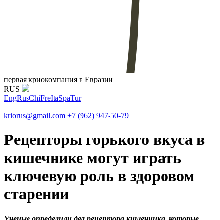
первая криокомпания в Евразии
RUS
Eng
Rus
Chi
Fre
Ita
Spa
Tur
kriorus@gmail.com
+7 (962) 947-50-79
Рецепторы горького вкуса в
кишечнике могут играть
ключевую роль в здоровом
старении
Ученые определили два рецептора кишечника, которые