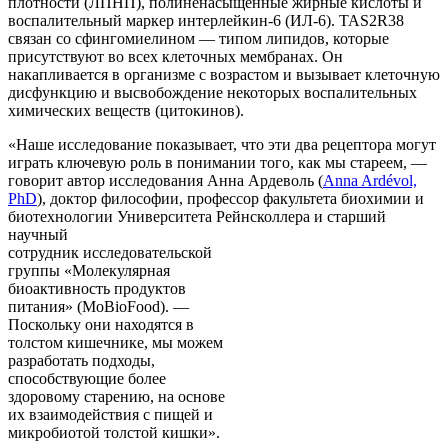
плотности (ЛПНП), полиненасыщенные жирные кислоты и
воспалительный маркер интерлейкин-6 (ИЛ-6). TAS2R38
связан со сфингомиелином — типом липидов, которые
присутствуют во всех клеточных мембранах. Он
накапливается в организме с возрастом и вызывает клеточную
дисфункцию и высвобождение некоторых воспалительных
химических веществ (цитокинов).
«Наше исследование показывает, что эти два рецептора могут
играть ключевую роль в понимании того, как мы стареем, —
говорит автор исследования Анна Ардеволь (
Anna Ardévol,
PhD
), доктор философии, профессор факультета биохимии и
биотехнологии Университета Рейнсколлера и старший
научный
сотрудник исследовательской
группы «Молекулярная
биоактивность продуктов
питания» (MoBioFood). —
Поскольку они находятся в
толстом кишечнике, мы можем
разработать подходы,
способствующие более
здоровому старению, на основе
их взаимодействия с пищей и
микробиотой толстой кишки».