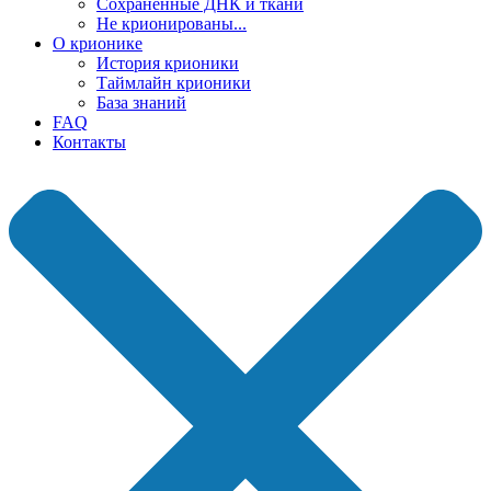
Сохраненные ДНК и ткани
Не крионированы...
О крионике
История крионики
Таймлайн крионики
База знаний
FAQ
Контакты