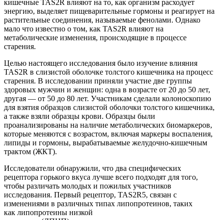
кишечные TAS2R влияют на то, как организм расходует
энергию, выделяет пищеварительные гормоны и реагирует на
растительные соединения, называемые фенолами. Однако
мало что известно о том, как TAS2R влияют на
метаболические изменения, происходящие в процессе
старения.
Целью настоящего исследования было изучение влияния
TAS2R в слизистой оболочке толстого кишечника на процесс
старения. В исследовании приняли участие две группы
здоровых мужчин и женщин: одна в возрасте от 20 до 50 лет,
другая — от 50 до 80 лет. Участникам сделали колоноскопию
для взятия образцов слизистой оболочки толстого кишечника,
а также взяли образцы крови. Образцы были
проанализированы на наличие метаболических биомаркеров,
которые меняются с возрастом, включая маркеры воспаления,
липиды и гормоны, вырабатываемые желудочно-кишечным
трактом (ЖКТ).
Исследователи обнаружили, что два специфических
рецептора горького вкуса лучше всего подходят для того,
чтобы различать молодых и пожилых участников
исследования. Первый рецептор, TAS2R5, связан с
изменениями в различных типах липопротеинов, таких
как липопротеины низкой