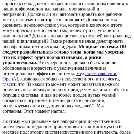
спросить себя: должны ли мы позволить машинам наводнять
наши информационные каналы пропагандой и
неправдой? Должны ли мы автоматизировать все рабочие
места, включая те, которые выполняют? Должны ли мы
развивать нечеловеческие умы, которые в конечном итоге
могут превзойти численностью, перехитрить, устареть и
заменить нас? Должны ли мы рисковать потерей контроля над
нашей цивилизацией? Такие решения нельзя делегировать
неизбранным техническим лидерам.
Мощные системы ИИ
следует разрабатывать только тогда, когда мы уверены,
что их эффект будет положительным, а риски
управляемыми.
Эта уверенность должна быть хорошо
обоснована и возрастать с увеличением величины
потенциальных эффектов системы.
Недавнее заявление
OpenAI
, касающееся общего искусственного интеллекта,
гласит, что "В какой-то момент может оказаться важным
получить независимую оценку, прежде чем начинать обучать
будущие системы, и для наиболее продвинутых усилий
согласиться ограничить темпы роста вычислений,
используемых для создания новых моделей". Мы
согласны. Этот момент настал.
Поэтому мы призываем все лаборатории искусственного
интеллекта немедленно приостановить как минимум на 6
месяцев подготовку систем искусственного интеллекта, более