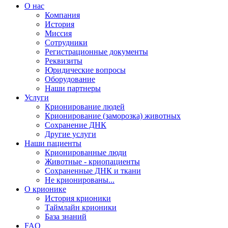
О нас
Компания
История
Миссия
Сотрудники
Регистрационные документы
Реквизиты
Юридические вопросы
Оборудование
Наши партнеры
Услуги
Крионирование людей
Крионирование (заморозка) животных
Сохранение ДНК
Другие услуги
Наши пациенты
Крионированные люди
Животные - криопациенты
Сохраненные ДНК и ткани
Не крионированы...
О крионике
История крионики
Таймлайн крионики
База знаний
FAQ