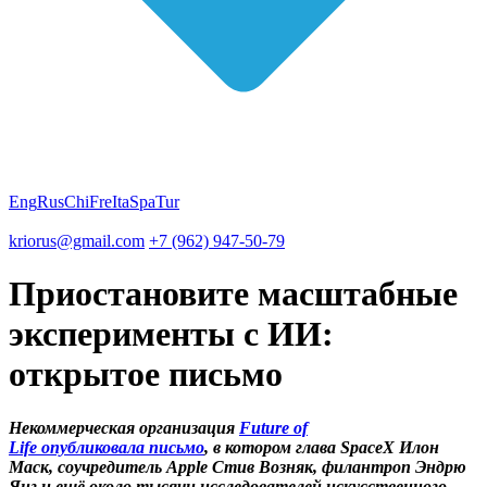
Eng
Rus
Chi
Fre
Ita
Spa
Tur
kriorus@gmail.com
+7 (962) 947-50-79
Приостановите масштабные
эксперименты с ИИ:
открытое письмо
Некоммерческая организация
Future of
Life опубликовала письмо
, в котором глава SpaceX Илон
Маск, соучредитель Apple Стив Возняк, филантроп Эндрю
Янг и ещё около тысячи исследователей искусственного