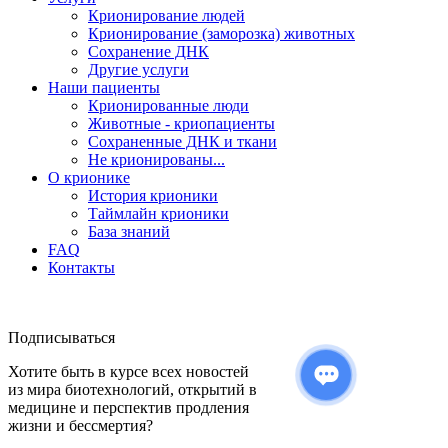
Крионирование людей
Крионирование (заморозка) животных
Сохранение ДНК
Другие услуги
Наши пациенты
Крионированные люди
Животные - криопациенты
Сохраненные ДНК и ткани
Не крионированы...
О крионике
История крионики
Таймлайн крионики
База знаний
FAQ
Контакты
Подписываться
Хотите быть в курсе всех новостей
из мира биотехнологий, открытий в
медицине и перспектив продления
жизни и бессмертия?