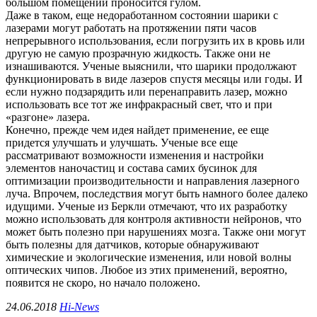
большом помещении проносится гулом.
Даже в таком, еще недоработанном состоянии шарики с
лазерами могут работать на протяжении пяти часов
непрерывного использования, если погрузить их в кровь или
другую не самую прозрачную жидкость. Также они не
изнашиваются. Ученые выяснили, что шарики продолжают
функционировать в виде лазеров спустя месяцы или годы. И
если нужно подзарядить или перенаправить лазер, можно
использовать все тот же инфракрасный свет, что и при
«разгоне» лазера.
Конечно, прежде чем идея найдет применение, ее еще
придется улучшать и улучшать. Ученые все еще
рассматривают возможности изменения и настройки
элементов наночастиц и состава самих бусинок для
оптимизации производительности и направления лазерного
луча. Впрочем, последствия могут быть намного более далеко
идущими. Ученые из Беркли отмечают, что их разработку
можно использовать для контроля активности нейронов, что
может быть полезно при нарушениях мозга. Также они могут
быть полезны для датчиков, которые обнаруживают
химические и экологические изменения, или новой волны
оптических чипов. Любое из этих применений, вероятно,
появится не скоро, но начало положено.
24.06.2018
Hi-News