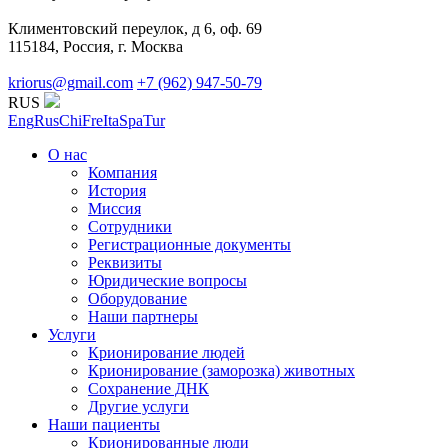
Климентовский переулок, д 6, оф. 69
115184, Россия, г. Москва
kriorus@gmail.com
+7 (962) 947-50-79
RUS
Eng
Rus
Chi
Fre
Ita
Spa
Tur
О нас
Компания
История
Миссия
Сотрудники
Регистрационные документы
Реквизиты
Юридические вопросы
Оборудование
Наши партнеры
Услуги
Крионирование людей
Крионирование (заморозка) животных
Сохранение ДНК
Другие услуги
Наши пациенты
Крионированные люди