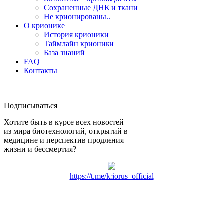
Сохраненные ДНК и ткани
Не крионированы...
О крионике
История крионики
Таймлайн крионики
База знаний
FAQ
Контакты
Подписываться
Хотите быть в курсе всех новостей
из мира биотехнологий, открытий в
медицине и перспектив продления
жизни и бессмертия?
https://t.me/kriorus_official