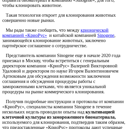
оправить биоматериал в компанию «Sinogene», для того,
чтобы клонировать животное.
Такая технология откроет для клонирования животных
совершенно новые рынки.
Мы рады также сообщить, что между
крионической
компанией «КриоРус»
и китайской компанией
Sinogene
,
занимающейся клонирование животных, заключено
партнёрское соглашение о сотрудничестве.
Представитель компании Sinogene еще в начале 2020 года
приезжал в Москву, чтобы встретиться с генеральным
директором компании «КриоРус» Валерией Викторовной
Удаловой и директором по науке Игорем Валентиновичем
Артюховым для обсуждения возможности заключения
соглашения и обсуждения процедуры работы с
замороженными клетками, что является уникальной
процедуры на рынке коммерческого клонирования.
Получив подробные инструкции и протоколы от компании
«КриоРус», специалисты компании Sinogene в течение
нескольких недель проводили опыты над
культивацией
клеточной культуры из замороженного биоматериала,
используемого для клонирования, подтвердив таким образом,
что предоставленные «КриоРус» протоколы дают успешные