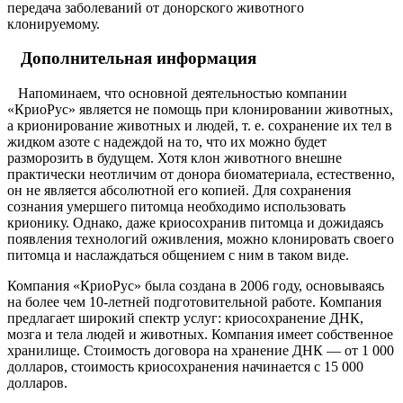
передача заболеваний от донорского животного
клонируемому.
Дополнительная информация
Напоминаем, что основной деятельностью компании
«КриоРус» является не помощь при клонировании животных,
а крионирование животных и людей, т. е. сохранение их тел в
жидком азоте с надеждой на то, что их можно будет
разморозить в будущем. Хотя клон животного внешне
практически неотличим от донора биоматериала, естественно,
он не является абсолютной его копией. Для сохранения
сознания умершего питомца необходимо использовать
крионику. Однако, даже криосохранив питомца и дожидаясь
появления технологий оживления, можно клонировать своего
питомца и наслаждаться общением с ним в таком виде.
Компания «КриоРус» была создана в 2006 году, основываясь
на более чем 10-летней подготовительной работе. Компания
предлагает широкий спектр услуг: криосохранение ДНК,
мозга и тела людей и животных. Компания имеет собственное
хранилище. Стоимость договора на хранение ДНК — от 1 000
долларов, стоимость криосохранения начинается с 15 000
долларов.