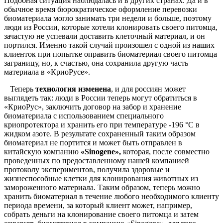
Подобная ситуация наблюдалась и в других странах. Да и в
обычное время бюрократическое оформление перевозки
биоматериала могло занимать три недели и больше, поэтому
люди из России, которые хотели клонировать своего питомца,
зачастую не успевали доставить клеточный материал, и он
портился. Именно такой случай произошел с одной из наших
клиенток при попытке оправить биоматериал своего питомца
заграницу, но, к счастью, она сохранила другую часть
материала в «КриоРусе».
Теперь
технология изменена
, и для россиян может
выглядеть так: люди в России теперь могут обратиться в
«КриоРус», заключить договор на забор и хранение
биоматериала с использованием специального
криопротектора и хранить его при температуре -196 °C в
жидком азоте. В результате сохраненный таким образом
биоматериал не портится и может быть отправлен в
китайскую компанию
«Sinogene»,
которая, после совместно
проведенных по предоставленному нашей компанией
протоколу экспериментов, получила здоровые и
жизнеспособные клетки для клонирования животных из
замороженного материала. Таким образом, теперь можно
хранить биоматериал в течение любого необходимого клиенту
периода времени, за который клиент может, например,
собрать деньги на клонирование своего питомца и затем