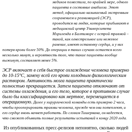
медиков поместила, по крайней мере, одного
пациента в состояние анабиоза. Этот
метод, официально называемый экстренным
сохранением и реанимацией (ЭСР),
проводится на людях, которые прибывают в
медицинский центр Университета
Мэриленда в Балтиморе с острой травмой –
такой, как огнестрельное или ножевое
ранение, имеют остановку сердца, и у них
потеря крови более 50%. До операции в таких случаях остается всего
несколько минут, и вероятность того, что такие пациенты вообще
выживут, составляет менее 5%.
ЭСР включает в себя быстрое охлаждение человека примерно
до 10-15°C, замену всей его крови холодным физиологическим
раствором. Активность мозга пациента практически
полностью прекращается. Затем пациента отключают от
системы охлаждения, и его тело, которое в противном случае
было бы классифицировано как мертвое, перемещается в
операционную.
Далее у хирургической команды есть примерно 2 часа,
чтобы прооперировать травмы человека, прежде чем они потеплеют, и
его сердце вновь начнет работать. По словам Тишермана, он надеется,
что сможет объявить полные результаты испытаний к концу 2020 года.
Из опубликованных пресс-релизов непонятно, сколько людей