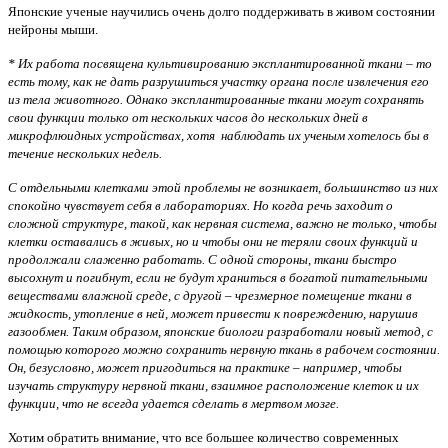
Японские ученые научились очень долго поддерживать в живом состоянии
нейроны мыши.
* Их работа посвящена культивированию эксплантированной ткани – то
есть тому, как не дать разрушиться участку органа после извлечения его
из тела животного. Однако эксплантированные ткани могут сохранять
свои функции только от нескольких часов до нескольких дней в
микрофлюидных устройствах, хотя наблюдать их ученым хотелось бы в
течение нескольких недель.
С отдельными клетками этой проблемы не возникает, большинство из них
спокойно чувствует себя в лабораториях. Но когда речь заходит о
сложной структуре, такой, как нервная система, важно не только, чтобы
клетки оставались в живых, но и чтобы они не теряли своих функций и
продолжали слаженно работать. С одной стороны, ткани быстро
высохнут и погибнут, если не будут храниться в богатой питательными
веществами влажной среде, с другой – чрезмерное помещение ткани в
жидкость, утопление в ней, может привести к повреждению, нарушив
газообмен.
Таким образом, японские биологи разработали новый метод, с
помощью которого можно сохранить нервную ткань в рабочем состоянии.
Он, безусловно, может пригодиться на практике – например, чтобы
изучать структуру нервной ткани, взаимное расположение клеток и их
функции, что не всегда удается сделать в мертвом мозге.
Хотим обратить внимание, что все большее количество современных