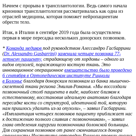
Начнем с прорыва в трансплантологии. Ведь самого начала
крионики трансплантология рассматривалась как одна из
отраслей медицины, которая поможет нейропациентам
обрести тело.
Итак, в Италии в сентябре 2019 года была осуществлена
первая в мире пересадка нескольких донорских позвонков.
*
Команда медиков
под руководством Алессандро Гасбаррини
(
Dr. Alessandro Gasbarrini)
заменила четыре позвонка 77-
летнему пациенту,
страдающему от хордомы – одного из
видов опухолей, поражающего костную ткань. Это
инновационное операционное
вмешательство было проведено
6 сентября в Ортопедическом институте Риццоли
в Болонье
благодаря донорским позвонкам из банка мышечно-
скелетной ткани региона Эмилия-Романья. «Мы воссоздали
позвоночный столб пациента в виде, наиболее близком к
естественному, восстановив идеальную анатомию благодаря
пересадке кости со структурой, идентичной той, которую
нам пришлось удалить из-за опухоли», – заявил Гасбаррини.
«Имплантация четырех позвонков пациенту приближает нас
к достижению полного слияния с позвоночником», – заявил
глава отделения хирургии позвоночника болонской больницы.
Для сохранения позвонков от ранее скончавшегося донора
специалисты Института ортопедии Риццоли провели анализ