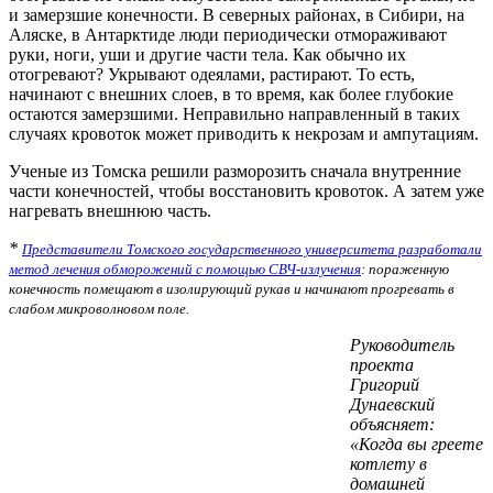
и замерзшие конечности. В северных районах, в Сибири, на
Аляске, в Антарктиде люди периодически отмораживают
руки, ноги, уши и другие части тела. Как обычно их
отогревают? Укрывают одеялами, растирают. То есть,
начинают с внешних слоев, в то время, как более глубокие
остаются замерзшими. Неправильно направленный в таких
случаях кровоток может приводить к некрозам и ампутациям.
Ученые из Томска решили разморозить сначала внутренние
части конечностей, чтобы восстановить кровоток. А затем уже
нагревать внешнюю часть.
*
Представители Томского государственного университета разработали
метод лечения обморожений с помощью СВЧ-излучения
: пораженную
конечность помещают в изолирующий рукав и начинают прогревать в
слабом микроволновом поле.
Руководитель
проекта
Григорий
Дунаевский
объясняет:
«Когда вы греете
котлету в
домашней