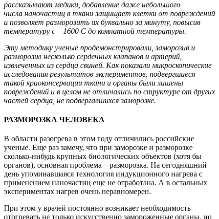
рассказывают медики, добавление даже небольшого
числа наночастиц в ткани защищает клетки от повреждений
и позволяет разморозить их буквально за минуту, повысив
температуру с – 1600 С до комнатной температуры.
Эту методику ученые продемонстрировали, заморозив и
разморозив несколько сердечных клапанов и артерий,
извлеченных из сердца свиней. Как показали микроскопические
исследования результатов экспериментов, подвергшиеся
такой криоконсервации ткани и органы были лишены
повреждений и в целом не отличались по структуре от других
частей сердца, не подвергавшихся заморозке.
РАЗМОРОЗКА ЧЕЛОВЕКА
В области разогрева в этом году отличились российские
ученые. Еще раз замечу, что при заморозке и разморозке
сколько-нибудь крупных биологических объектов (хотя бы
органов), основная проблема – разморозка. На сегодняшний
день упоминавшаяся технология индукционного нагрева с
применением наночастиц еще не отработана. А в остальных
экспериментах нагрев очень неравномерен.
При этом у врачей постоянно возникает необходимость
отогревать не только искусственно замороженные органы, но