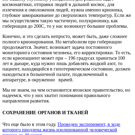
космонавтики, отправки людей в дальний космос, для
излечения и омоложения людей, нужна именно крионика,
глубокое замораживание до сверхнизких температур. Если же
мы осуществляем такую частичную, полукрионику, как
гибернация до 200С, то у нас возникнут большие проблемы.
Конечно, и это сделать непросто, может быть, даже сложнее
полного крионирования. Но метаболизм при гибернации
продолжается. Значит, возникает задача постоянного
мониторинга состояния человека, его корректировки. То есть,
если криопациент может при – 196 градусах храниться 100
лет в дьюаре, куда нужно лишь добавлять жидкий азот, то
пациент, находящийся в гипотермическом состоянии, должен
находиться в больничной палате, подключенный к
аппаратуре, в окружении врачей.
Мы не знаем, на чем остановится японское правительство, но
надеемся, что у них хватит понимания правильного
направления развития.
СОХРАНЕНИЕ ОРГАНОВ И ТКАНЕЙ
Что еще было в этом году.
Проведен эксперимент, в ходе
которого продлена жизнь изолированной человеческой