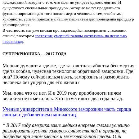
исследований говорит о том, что мозг не умирает одномоментно. И
существуют специальные процедуры, которые могут продлить его
функционирование для того после смерти человека с тем, чтобы мы,
крионисты, успели приехать к нашим пациентам для проведения процедур
крионирования.
В частности, мы уже писали про выдающийся эксперимент с головами
свиней, в котором
состояние умершей головы «откатили» на несколько
часов назад
.
СУПЕРКРИОНИКА … 2017 ГОДА
Многие думают: а где же, где та заветная таблетка бессмертия,
где та особая, чудесная технология обратимой заморозки. Где
она? Почему сейчас нельзя взять, заморозить и разморозить
человека без ущерба для его жизни?
Увы, пока что ее нет. И в 2019 году криобиологи ничем
великим не отметились. Зато отметились два года назад.
Ученые университета в Минессоте заморозили часть сердца
свиньи с добавлением наночастиц.
* В 2017 году американские медики впервые смогли успешно
разморозить кусочки замороженных тканей и органов, не
повредив при этом клеток и межклеточной среды. Они