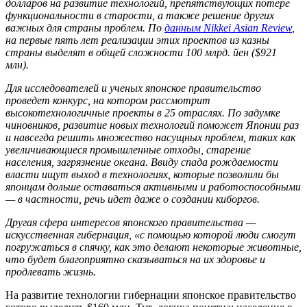
долларов на развитие технологий, препятствующих потере
функциональности в старости, а также решение других
важных для страны проблем. По
данным Nikkei Asian Review
,
на первые пять лет реализации этих проектов из казны
страны выделят в общей сложности 100 млрд. йен ($921
млн).
Для исследователей и ученых японское правительство
проведет конкурс, на котором рассмотрит
высокотехнологичные проекты в 25 отраслях. По задумке
чиновников, развитие новых технологий поможет Японии раз
и навсегда решить множество насущных проблем, таких как
увеличивающиеся промышленные отходы, старение
населения, загрязнение океана. Ввиду спада рождаемости
власти ищут выход в технологиях, которые позволили бы
японцам дольше оставаться активными и работоспособными
— в частности, речь идет даже о создании киборгов.
Другая сфера интересов японского правительства —
искусственная гибернация, «с помощью которой люди смогут
погружаться в спячку, как это делают некоторые животные,
что будет благоприятно сказываться на их здоровье и
продлевать жизнь.
На развитие технологии гибернации японское правительство