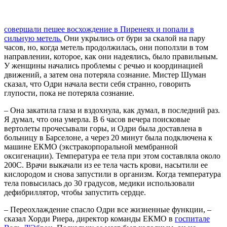
совершали пешее восхождение в Пиренеях и попали в
сильную метель.
Они укрылись от бури за скалой на пару
часов, но, когда метель продолжилась, они поползли в том
направлении, которое, как они надеялись, было правильным.
У женщины начались проблемы с речью и координацией
движений, а затем она потеряла сознание. Мистер Шуман
сказал, что Одри начала вести себя странно, говорить
глупости, пока не потеряла сознание.
– Она закатила глаза и вздохнула, как думал, в последний раз.
Я думал, что она умерла. В 6 часов вечера поисковые
вертолеты прочесывали горы, и Одри была доставлена в
больницу в Барселоне, а через 20 минут была подключена к
машине EКMO (экстракорпоральной мембранной
оксигенации). Температура ее тела при этом составляла около
200С. Врачи выкачали из ее тела часть крови, насытили ее
кислородом и снова запустили в организм. Когда температура
тела повысилась до 30 градусов, медики использовали
дефибриллятор, чтобы запустить сердце.
– Переохлаждение спасло Одри все жизненные функции, –
сказал Хорди Риера, директор команды EКMO в
госпитале