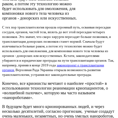
раком, а потом эту технологию можно
будет использовать для омоложения, для
компоновки нового тела человека из
органов - донорских или искусственных.
С тех пор трансплантология прошла огромный путь, осваивая пересадки
сосудов, органов, частей тела, вплоть до вот этой пересадки четырех
позвонков. Это значит, что скоро хирурги пересадят больше позвонков, и
трансплантация донорских позвонков станет нормой. Сначала будут
излечиваться больные раком, а потом эту технологию можно будет
использовать для омоложения, для компоновки нового тела человека из
органов - донорских или искусственных.
Кстати, законодателями
убираются и юридические преграды на пути трансплантации органов. Так,
например, приняв в конце 2019 года
законопроект о трансплантации
органов
, Верховная Рада Украины открыла возможность развития
трансплантологии, устранив все законодательные преграды.
Конечно, все крионисты мечтают о наиболее «простой» в
использовании технологии реанимации криопациентов, о
«волшебной палочке», которую мы часто называем
«нанороботами».
В будущем будет много крионированных людей, и через
несколько десятилетий, согласно прогнозам, ученые создадут
очень маленьких, незаметных, но очень умелых нанороботов,