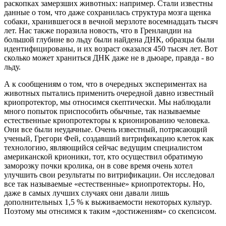
раскопках замерзших животных: например. Стали известны
данные о том, что даже сохранилась структура мозга щенка
собаки, хранившегося в вечной мерзлоте восемнадцать тысяч
лет. Нас также поразила новость, что в Гренландии на
большой глубине во льду были найдена ДНК, образцы были
идентифицированы, и их возраст оказался 450 тысяч лет. Вот
сколько может храниться ДНК даже не в дьюаре, правда - во
льду.
А к сообщениям о том, что в очередных экспериментах на
животных пытались применить очередной давно известный
криопротектор, мы относимся скептически. Мы наблюдали
много попыток приспособить обычные, так называемые
естественные криопротекторы к крионированию человека.
Они все были неудачные. Очень известный, потрясающий
ученый, Грегори Фей, создавший витрификацию клеток как
технологию, являющийся сейчас ведущим специалистом
американской крионики, тот, кто осуществил обратимую
заморозку почки кролика, он в сове время очень хотел
улучшить свои результаты по витрификации. Он исследовал
все так называемые «естественные» криопротекторы. Но,
даже в самых лучших случаях они давали лишь
дополнительных 1,5 % к выживаемости некоторых культур.
Поэтому мы отнсимся к таким «достижениям» со скепсисом.