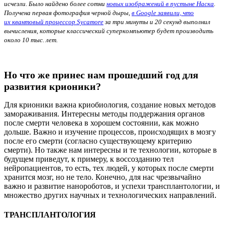
исчезли. Было найдено более сотни
новых изображений в пустыне Наска
.
Получена первая фотография черной дыры,
в Google заявили, что
их квантовый процессор Sycamore
за три минуты и 20 секунд выполнил
вычисления, которые классический суперкомпьютер будет производить
около 10 тыс. лет.
Но что же принес нам прошедший год для
развития крионики?
Для крионики важна криобиология, создание новых методов
замораживания. Интересны методы поддержания органов
после смерти человека в хорошем состоянии, как можно
дольше. Важно и изучение процессов, происходящих в мозгу
после его смерти (согласно существующему критерию
смерти). Но также нам интересны и те технологии, которые в
будущем приведут, к примеру, к воссозданию тел
нейропациентов, то есть, тех людей, у которых после смерти
хранится мозг, но не тело. Конечно, для нас чрезвычайно
важно и развитие нанороботов, и успехи трансплантологии, и
множество других научных и технологических направлений.
ТРАНСПЛАНТОЛОГИЯ