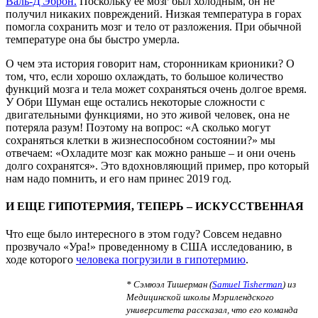
Валь-Д'Эброн.
Поскольку ее мозг был холодным, он не
получил никаких повреждений. Низкая температура в горах
помогла сохранить мозг и тело от разложения. При обычной
температуре она бы быстро умерла.
О чем эта история говорит нам, сторонникам крионики? О
том, что, если хорошо охлаждать, то большое количество
функций мозга и тела может сохраняться очень долгое время.
У Обри Шуман еще остались некоторые сложности с
двигательными функциями, но это живой человек, она не
потеряла разум! Поэтому на вопрос: «А сколько могут
сохраняться клетки в жизнеспособном состоянии?» мы
отвечаем: «Охладите мозг как можно раньше – и они очень
долго сохранятся». Это вдохновляющий пример, про который
нам надо помнить, и его нам принес 2019 год.
И ЕЩЕ ГИПОТЕРМИЯ, ТЕПЕРЬ – ИСКУССТВЕННАЯ
Что еще было интересного в этом году? Совсем недавно
прозвучало «Ура!» проведенному в США исследованию, в
ходе которого
человека погрузили в гипотермию
.
* Сэмюэл Тишерман (
Samuel Tisherman
) из
Медицинской школы Мэрилендского
университета рассказал, что его команда