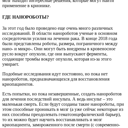
мозг находит интересные решения, которые могут найти
применение в крионике.
ГДЕ НАНОРОБОТЫ?
За этот год было проведено еще очень много различных
исследований. В области нанороботов ученые в основном
сосредоточили усилия на лечении рака. В конце 2018 года
были представлены роботы, размера, пограничного между
нано- и микро-. Они могут быть внедрены в кровеносное
русло вокруг опухоли, где они выпускают ферменты,
создающие тромбы вокруг опухоли, которая из-за этого
умирает.
Подобные исследования идут постоянно, но пока нет
нанороботов, предназначающихся для восстановления
криопациентов.
Есть попытки, но пока незавершенные, создать нанороботов
для лечения последствий инсульта. А ведь инсульт – это
маленькая смерть. Если будут созданы такие нанороботы, при
этом способные проникать в мозг (а уже сейчас некоторые из
них способны преодолевать гематоэнцефалический барьер),
то их можно будет научить восстанавливать и мозг
криопациента, замороженного после смерти (с современно-