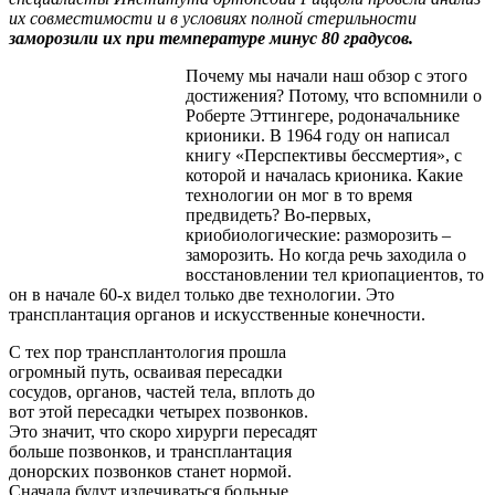
их совместимости и в условиях полной стерильности
заморозили их при температуре минус 80 градусов.
Почему мы начали наш обзор с этого
достижения? Потому, что вспомнили о
Роберте Эттингере, родоначальнике
крионики. В 1964 году он написал
книгу «Перспективы бессмертия», с
которой и началась крионика. Какие
технологии он мог в то время
предвидеть? Во-первых,
криобиологические: разморозить –
заморозить. Но когда речь заходила о
восстановлении тел криопациентов, то
он в начале 60-х видел только две технологии. Это
трансплантация органов и искусственные конечности.
С тех пор трансплантология прошла
огромный путь, осваивая пересадки
сосудов, органов, частей тела, вплоть до
вот этой пересадки четырех позвонков.
Это значит, что скоро хирурги пересадят
больше позвонков, и трансплантация
донорских позвонков станет нормой.
Сначала будут излечиваться больные