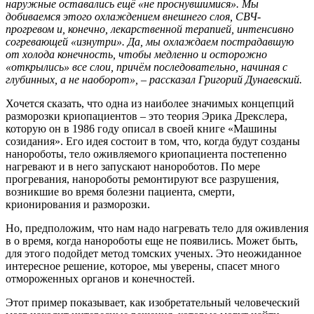
наружные оставались ещё «не проснувшимися». Мы
добиваемся этого охлаждением внешнего слоя, СВЧ-
прогревом и, конечно, лекарственной терапией, интенсивно
согревающей «изнутри». Да, мы охлаждаем пострадавшую
от холода конечность, чтобы медленно и осторожно
«открылись» все слои, причём последовательно, начиная с
глубинных, а не наоборот», – рассказал Григорий Дунаевский.
Хочется сказать, что одна из наиболее значимых концепций
разморозки криопациентов – это теория Эрика Дрекслера,
которую он в 1986 году описал в своей книге «Машины
созидания». Его идея состоит в том, что, когда будут созданы
нанороботы, тело оживляемого криопациента постепенно
нагревают и в него запускают нанороботов. По мере
прогревания, нанороботы ремонтируют все разрушения,
возникшие во время болезни пациента, смерти,
крионирования и разморозки.
Но, предположим, что нам надо нагревать тело для оживления
в о время, когда нанороботы еще не появились. Может быть,
для этого подойдет метод томских ученых. Это неожиданное
интересное решение, которое, мы уверены, спасет много
отмороженных органов и конечностей.
Этот пример показывает, как изобретательный человеческий