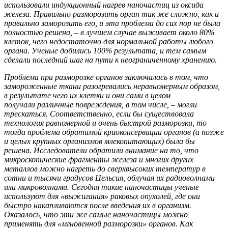
использовали индукционный нагрев наночастиц из оксида
железа. Правильно разморозить орган так же сложно, как и
правильно заморозить его, и эта проблема до сих пор не была
полностью решена, – в лучшем случае выживает около 80%
клеток, чего недостаточно для нормальной работы любого
органа. Ученые добились 100% результата, и тем самым
сделали последний шаг на пути к неограниченному хранению.
Проблема при разморозке органов заключалась в том, что
замороженные ткани разогревались неравномерным образом,
в результате чего их клетки и они сами в целом
получали различные повреждения, в том числе, – могли
трескаться. Соответственно, если бы существовала
технология равномерной и очень быстрой разморозки, то
тогда проблема обратимой криоконсервации органов (а позже
и целых крупных организмов млекопитающих) была бы
решена. Исследователи обратили внимание на то, что
микроскопические фрагменты железа и многих других
металлов можно нагреть до сверхвысоких температур в
сотни и тысячи градусов Цельсия, облучая их радиоволнами
или микроволнами. Сегодня такие наночастицы ученые
используют для «выжигания» раковых опухолей, где они
быстро накапливаются после введения их в организм.
Оказалось, что эти же самые наночастицы можно
применять для «мгновенной разморозки» органов. Как