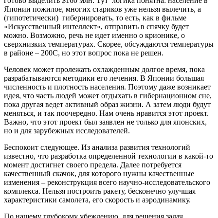
готово выделить $160 млн. Тут логика понятна: население в
Японии пожилое, многих стариков уже нельзя вылечить, а
(гипотетически) гибернировать, то есть, как в фильме
«Искусственный интеллект», отправить в спячку будет
можно. Возможно, речь не идет именно о крионике, о
сверхнизких температурах. Скорее, обсуждаются температуры
в районе – 200С, но этот вопрос пока не решен.
Человек может пролежать охлажденным долгое время, пока
разрабатываются методики его лечения. В Японии большая
численность и плотность населения. Поэтому даже возникает
идея, что часть людей может отдыхать в гибернационном сне,
пока другая ведет активный образ жизни. А затем люди будут
меняться, и так поочередно. Нам очень нравится этот проект.
Важно, что этот проект был заявлен не только для японских,
но и для зарубежных исследователей.
Беспокоит следующее. Из анализа развития технологий
известно, что разработка определенной технологии в какой-то
момент достигнет своего предела. Далее потребуется
качественный скачок, для которого нужны качественные
изменения – реконструкция всего научно-исследовательского
комплекса. Нельзя построить ракету, бесконечно улучшая
характеристики самолета, его скорость и аэродинамику.
По нашему глубокому убеждению, для решения задач