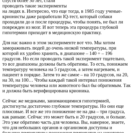
спустя более 30 лет, стали
проводить такие эксперименты
на людях в. Интересно, что еще тогда, в 1985 году ученые-
крионисты даже разработали IQ-тест, который собаки
проходили до и после процедуры, чтобы понять, не был ли
поврежден из мозг. И вот теперь эта процедура глубокой
гипотермии приходит в медицинскую практику.
Для нас важно в этом эксперименте вот что. Мы хотим
замораживать людей до очень низкой температуры, при
которой их удобно хранить, в диапазоне – 140 ÷ – 196
градусов. Но если проводить такой эксперимент тщательно,
то все диапазоны должны быть обратимы. То есть, понижаем
температуру человека на 5 градусов, а затем нагреваем, и
пациент в порядке. Затем то же самое – на 10 градусов, на 20,
на 30, на 100… Чтобы каждый такой интервал понижения
температуры человека или животного был бы обратимым. Так
и должна быть верифицирована крионика.
Сейчас же медиками, занимающимися гипотермией,
достигнуты достаточно глубокие температуры. Но они еще
плюсовые. И все же это понижение не на два – три градуса,
как раньше. Сейчас это может быть и 20 градусов, и больше.
Это уже обратимо часть для человека. Вы, наверное, знаете,
что для небольших органов и организмов доступны и
большие температуры понижения температур на некоторое