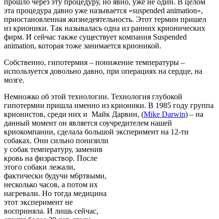
прошло через эту процедуру, но явно, уже не один. В целом
эта процедура давно уже называется «suspended animation»,
приостановленная жизнедеятельность. Этот термин пришел
из крионики. Так называлась одна из ранних крионических
фирм. И сейчас также существует компания Suspended
animation, которая тоже занимается крионикой.
Собственно, гипотермия – понижение температуры –
используется довольно давно, при операциях на сердце, на
мозге.
Немножко об этой технологии. Технология глубокой
гипотермии пришла именно из крионики. В 1985 году группа
крионистов, среди них и Майк Дарвин, (
Mike Darwin
) – на
данный момент он является соучредителем нашей
криокомпании, сделала большой
эксперимент на 12-ти
собаках. Они сильно понизили
у собак температуру, заменив
кровь на физраствор. После
этого собаки лежали,
фактически будучи м6ртвыми,
несколько часов, а потом их
нагревали. Но тогда медицина
этот эксперимент не
восприняла. И лишь сейчас,