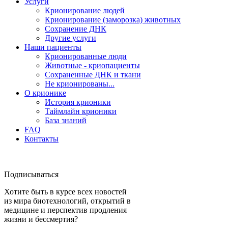
Услуги
Крионирование людей
Крионирование (заморозка) животных
Сохранение ДНК
Другие услуги
Наши пациенты
Крионированные люди
Животные - криопациенты
Сохраненные ДНК и ткани
Не крионированы...
О крионике
История крионики
Таймлайн крионики
База знаний
FAQ
Контакты
Подписываться
Хотите быть в курсе всех новостей
из мира биотехнологий, открытий в
медицине и перспектив продления
жизни и бессмертия?