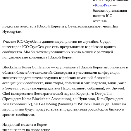
«
КриоРус
» —
базовая организация
нашего ICO —
открыла
представительство в Южной Корее, в г. Сеул, возглавляемое г-ном Han
Hyeong-tae.
Участие ICO CryoGen в данном мероприятии не случайно. Среди
инвесторов ICO CryoGen уже есть представители корейского крипто-
сообщества. Мы бы хотели увеличить их число в связи с растущей
популярностью крионики в Южной Корее.
Blockchain Korea Conference — крупнейшее в Южной Корее мероприятие в
области блокчейн-технологий. Спикерами и участниками конференции
являются представители ведущих корейских компаний, блокчейн-
ассоциаций и сообществ, инвесторы, политики и законодатели, такие, как г-
н Se-qyun, Jeong (экс-председатель Национального собрания), г-н Un-yeol,
Сhoi (конгрессмен Демократической партии Кореи), г-н Dae-je, Jin
(Президент Korea Blockchain Association), г-н Hyun-woo, Kim (Президент
AziaEconomicTV), г-н Gi-UnSung (Samsung SDSBlockChain) и др. Также на
мероприятии будут присутствовать представители российского бизнес- и
крипто- сообществ.
На данный момент в Корее
введен запрет на проведение