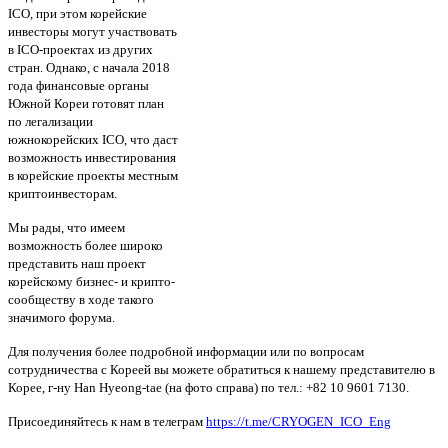
ICO, при этом корейские
инвесторы могут участвовать
в ICO-проектах из других
стран. Однако, с начала 2018
года финансовые органы
Южной Кореи готовят план
по легализации
южнокорейских ICO, что даст
возможность инвестирования
в корейские проекты местным
криптоинвесторам.
Мы рады, что имеем
возможность более широко
представить наш проект
корейскому бизнес- и крипто-
сообществу в ходе такого
значимого форума.
Для получения более подробной информации или по вопросам
сотрудничества с Кореей вы можете обратиться к нашему представителю в
Корее, г-ну Han Hyeong-tae (на фото справа) по тел.: +82 10 9601 7130.
Присоединяйтесь к нам в телеграм
https://t.me/CRYOGEN_ICO_Eng