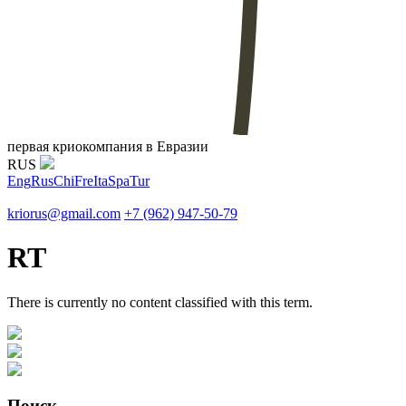
первая криокомпания в Евразии
RUS
Eng
Rus
Chi
Fre
Ita
Spa
Tur
kriorus@gmail.com
+7 (962) 947-50-79
RT
There is currently no content classified with this term.
Поиск