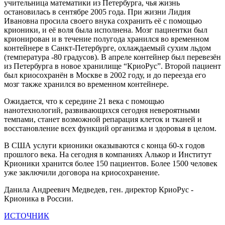
учительница математики из Петербурга, чья жизнь
остановилась в сентябре 2005 года. При жизни Лидия
Ивановна просила своего внука сохранить её с помощью
крионики, и её воля была исполнена. Мозг пациентки был
крионирован и в течение полугода хранился во временном
контейнере в Санкт-Петербурге, охлаждаемый сухим льдом
(температура -80 градусов). В апреле контейнер был перевезён
из Петербурга в новое хранилище “КриоРус”. Второй пациент
был криосохранён в Москве в 2002 году, и до переезда его
мозг также хранился во временном контейнере.
Ожидается, что к середине 21 века с помощью
нанотехнологий, развивающихся сегодня невероятными
темпами, станет возможной репарация клеток и тканей и
восстановление всех функций организма и здоровья в целом.
В США услуги крионики оказываются с конца 60-х годов
прошлого века. На сегодня в компаниях Алькор и Институт
Крионики хранится более 150 пациентов. Более 1500 человек
уже заключили договора на криосохранение.
Данила Андреевич Медведев, ген. директор КриоРус -
Крионика в России.
ИСТОЧНИК