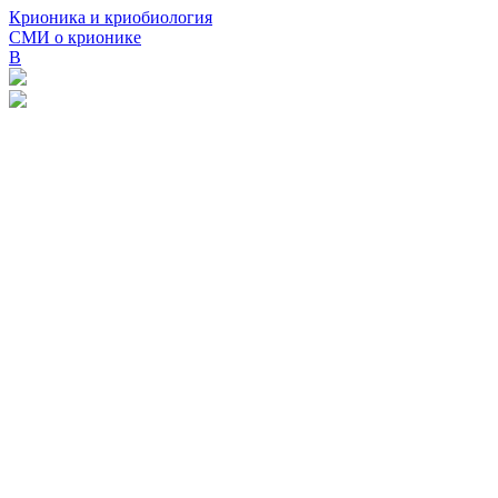
Крионика и криобиология
СМИ о крионике
В