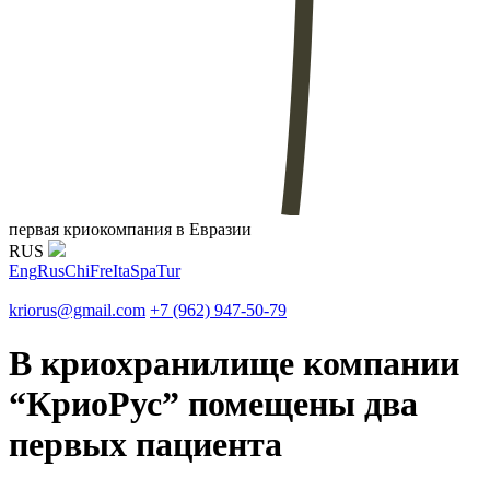
первая криокомпания в Евразии
RUS
Eng
Rus
Chi
Fre
Ita
Spa
Tur
kriorus@gmail.com
+7 (962) 947-50-79
В криохранилище компании
“КриоРус” помещены два
первых пациента