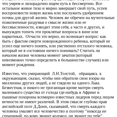
что умрем и лихорадочно ищем путь к бессмертию. Все
остальное живое тихо и мирно завершает свой путь, успев
воспроизвести новую жизнь или послужить удобрением
почвы для другой жизни. Человек же обречен на мучительные
пожизненные раздумья о смысле жизни или ее
бессмысленности, изводит этим себя, а часто и других, и
вынужден топить эти проклятые вопросы в вине или
наркотиках. Отчасти это верно, но возникает вопрос: как
быть с фактом смерти новорожденного ребенка, который не
успел еще ничего понять, или умственно отсталого человека,
который не в состоянии ничего понимать? Считать ли
началом жизни человека момент зачатия (который
невозможно точно определить в большинстве случаев) или
момент рождения.
Известно, что умирающий Л.Н.Толстой, обращаясь к
окружающим, сказал, чтобы они обратили свои взоры на
миллионы других людей, а не глядели на одного Льва.
Безвестная, и никого не трогающая кроме матери смерть
маленького существа от голода где-нибудь в Африке и
пышные похороны всемирно известных лидеров перед лицом
вечности не имеют различий. В этом смысле глубоко прав
английский поэт Д.Донн, сказавший, что смерть каждого
человека умаляет все человечество и поэтому "никогда не
спрашивай, по кому звонит колокол, он звонит по тебе".