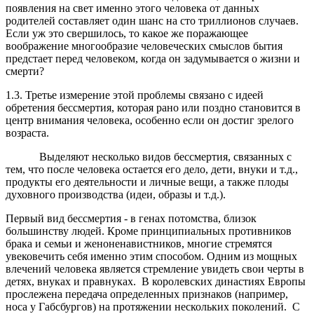
появления на свет именно этого человека от данных
родителей составляет один шанс на сто триллионов случаев.
Если уж это свершилось, то какое же поражающее
воображение многообразие человеческих смыслов бытия
предстает перед человеком, когда он задумывается о жизни и
смерти?
1.3. Третье измерение этой проблемы связано с идеей
обретения бессмертия, которая рано или поздно становится в
центр внимания человека, особенно если он достиг зрелого
возраста.
Выделяют несколько видов бессмертия, связанных с
тем, что после человека остается его дело, дети, внуки и т.д.,
продукты его деятельности и личные вещи, а также плоды
духовного производства (идеи, образы и т.д.).
Первый вид бессмертия - в генах потомства, близок
большинству людей. Кроме принципиальных противников
брака и семьи и женоненавистников, многие стремятся
увековечить себя именно этим способом. Одним из мощных
влечений человека является стремление увидеть свои черты в
детях, внуках и правнуках. В королевских династиях Европы
прослежена передача определенных признаков (например,
носа у Габсбургов) на протяжении нескольких поколений. С