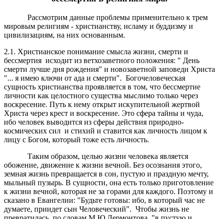
Рассмотрим данные проблемы применительно к трем
мировым религиям - христианству, исламу и буддизму и
цивилизациям, на них основанным.
2.1. Христианское понимание смысла жизни, смерти и
бессмертия исходит из ветхозаветного положения: " День
смерти лучше дня рождения" и новозаветной заповеди Христа
"... я имею ключи от ада и смерти". Богочеловеческая
сущность христианства проявляется в том, что бессмертие
личности как целостного существа мыслимо только через
воскресение. Путь к нему открыт искупительной жертвой
Христа через крест и воскресение. Это сфера тайны и чуда,
ибо человек выводится из сферы действия природно-
космических сил и стихий и ставится как личность лицом к
лицу с Богом, который тоже есть личность.
Таким образом, целью жизни человека является
обожение, движение к жизни вечной. Без осознания этого,
земная жизнь превращается в сон, пустую и праздную мечту,
мыльный пузырь. В сущности, она есть только приготовление
к жизни вечной, которая не за горами для каждого. Поэтому и
сказано в Евангелии: "Будьте готовы: ибо, в который час не
думаете, приидет сын Человеческий". Чтобы жизнь не
превратилась, по словам М.Ю.Лермонтова, "в пустую и