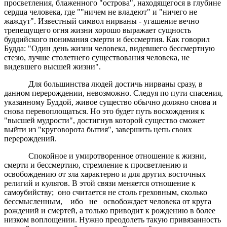
просветления, блаженного "острова", находящегося в глубине
сердца человека, где ""ничем не владеют" и "ничего не
жаждут". Известный символ нирваны - угашение вечно
трепещущего огня жизни хорошо выражает сущность
буддийского понимания смерти и бессмертия. Как говорил
Будда: "Один день жизни человека, видевшего бессмертную
стезю, лучше столетнего существования человека, не
видевшего высшей жизни".
Для большинства людей достичь нирваны сразу, в
данном перерождении, невозможно. Следуя по пути спасения,
указанному Буддой, живое существо обычно должно снова и
снова перевоплощаться. Но это будет путь восхождения к
"высшей мудрости", достигнув которой существо сможет
выйти из "круговорота бытия", завершить цепь своих
перерождений.
Спокойное и умиротворенное отношение к жизни,
смерти и бессмертию, стремление к просветлению и
освобождению от зла характерно и для других восточных
религий и культов. В этой связи меняется отношение к
самоубийству; оно считается не столь греховным, сколько
бессмысленным, ибо не освобождает человека от круга
рождений и смертей, а только приводит к рождению в более
низком воплощении. Нужно преодолеть такую привязанность