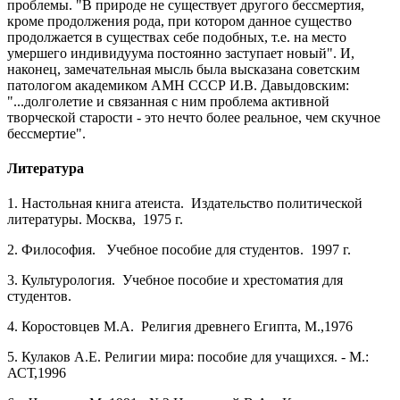
проблемы. "В природе не существует другого бессмертия,
кроме продолжения рода, при котором данное существо
продолжается в существах себе подобных, т.е. на место
умершего индивидуума постоянно заступает новый". И,
наконец, замечательная мысль была высказана советским
патологом академиком АМН СССР И.В. Давыдовским:
"...долголетие и связанная с ним проблема активной
творческой старости - это нечто более реальное, чем скучное
бессмертие".
Литература
1. Настольная книга атеиста. Издательство политической
литературы. Москва, 1975 г.
2. Философия. Учебное пособие для студентов. 1997 г.
3. Культурология. Учебное пособие и хрестоматия для
студентов.
4. Коростовцев М.А. Религия древнего Египта, М.,1976
5. Кулаков А.Е. Религии мира: пособие для учащихся. - М.:
АСТ,1996