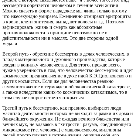
бессмертия обретается человеком в течение всей жизни.
Можно сказать в форме парадокса: мы живы только потому,
что ежесекундно умираем. Ежедневно отмирают эритроциты
в крови, клети эпителия, выпадают волосы и т.д. Поэтому
зафиксировать жизнь и смерть как абсолютные
противоположности в принципе невозможно не в
действительности ни в мыслях. Это две стороны одной
медали.
Второй путь - обретение бессмертия в делах человеческих, в
плодах материального и духовного производства, которые
входят в копилку человечества. Для этого, прежде всего,
нужна уверенность в том, что человечество бессмертно и идет
космическое предназначение в духе идей К.Э.Циолковского и
других космистов. Если же для человечества реально
самоуничтожение в термоядерной экологической катастрофе,
а также вследствие каких-то космических катаклизмов, то в
этом случае вопрос остается открытым.
Третий путь к бессмертию, как правило, выбирают люди,
масштаб деятельности которых не выходит за рамки их дома и
ближайшего окружения. Не ожидая вечного блаженства или
вечных мук, не вдаваясь в "хитрости" разума, соединяющего
микрокосмос (т.е. человека) с макрокосмосом, миллионы
людей просто плывут в потоке жизни, ощущая себя, его