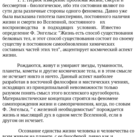
бессмертия - биологическое, ибо эти состояния являют по
сути дела различные стороны одного феномена. Давно уже
была высказана гипотеза панспермии, постоянного наличия
жизни и смерти во Вселенной, постоянного их
воспроизводства в подходящих условиях. Известно
определение Ф. Энгельса: "Жизнь есть способ существования
белковых тел, и этот способ существования состоит по своему
существу в постоянном самообновлении химических
составных частей этих тел", акцентирует космический аспект
жизни.
Рождаются, живут и умирают звезды, туманности,
планеты, кометы и другие космические тела, и в этом смысле
не исчезает никто и ничто. Данный аспект наиболее
разработан в восточной философии и мистических учениях,
исходящих из принципиальной невозможности только
разумом понять смысл этого вселенского кругооборота.
Материалистические концепции строятся на феномене
самопорождения жизни и самопричинения, когда, по словам
Ф. Энгельса, " с железной необходимостью" порождается
жизнь и мыслящий дух в одном месте Вселенной, если в
другом он исчезает.
Осознание единства жизни человека и человечества со
всем живым на планете, с ее биосферой, равно как и