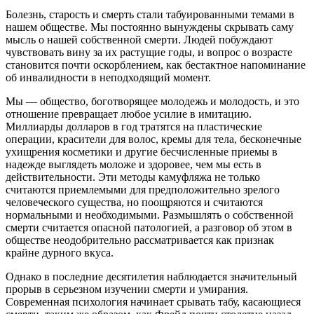
Болезнь, старость и смерть стали табуированными темами в
нашем обществе. Мы постоянно вынуждены скрывать саму
мысль о нашей собственной смерти. Людей побуждают
чувствовать вину за их растущие годы, и вопрос о возрасте
становится почти оскорбле­нием, как бестактное напоминание
об инвалидности в неподходящий момент.
Мы — общество, боготворящее молодежь и моло­дость, и это
отношение превращает любое усилие в имитацию.
Миллиарды долларов в год тратятся на пластические
операции, красители для волос, кремы для тела, бесконечные
ухищрения косметики и другие бесчисленные приемы в
надежде выглядеть моложе и здоровее, чем мы есть в
действительности. Эти методы камуфляжа не только
считаются приемлемыми для предположительно зрелого
человеческого существа, но поощряются и считаются
нормальными и необходимы­ми. Размышлять о собственной
смерти считается опас­ной патологией, а разговор об этом в
обществе неодоб­рительно рассматривается как признак
крайне дурного вкуса.
Однако в последние десятилетия наблюдается зна­чительный
прорыв в серьезном изучении смерти и умирания.
Современная психология начинает срывать табу, касающиеся