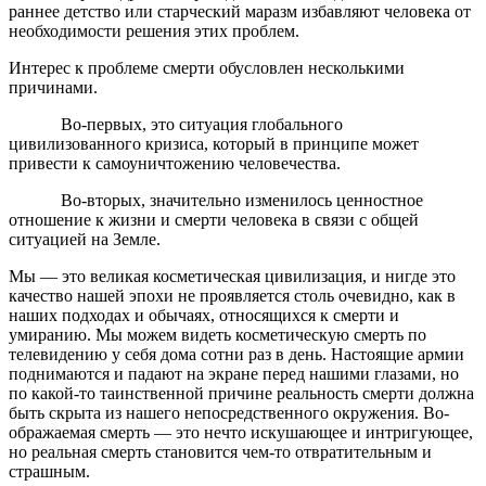
раннее детство или старческий маразм избавляют человека от
необходимости решения этих проблем.
Интерес к проблеме смерти обусловлен несколькими
причинами.
Во-первых, это ситуация глобального
цивилизованного кризиса, который в принципе может
привести к самоуничтожению человечества.
Во-вторых, значительно изменилось ценностное
отношение к жизни и смерти человека в связи с общей
ситуацией на Земле.
Мы — это великая косметическая цивилизация, и нигде это
качество нашей эпохи не проявляется столь очевидно, как в
наших подходах и обычаях, относящих­ся к смерти и
умиранию. Мы можем видеть косметичес­кую смерть по
телевидению у себя дома сотни раз в день. Настоящие армии
поднимаются и падают на экране перед нашими глазами, но
по какой-то таин­ственной причине реальность смерти должна
быть скрыта из нашего непосредственного окружения. Во­
ображаемая смерть — это нечто искушающее и интри­гующее,
но реальная смерть становится чем-то отврати­тельным и
страшным.