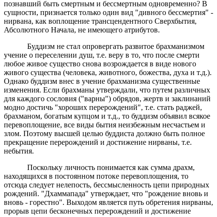
познавший быть смертным и бессмертным одновременно? В
сущности, признается только один вид "дивного бессмертия" -
нирвана, как воплощение трансцендентного Сверхбытия,
Абсолютного Начала, не имеющего атрибутов.
Буддизм не стал опровергать развитое брахманизмом
учение о переселении душ, т.е. веру в то, что после смерти
любое живое существо снова возрождается в виде нового
живого существа (человека, животного, божества, духа и т.д.).
Однако буддизм внес в учение брахманизма существенные
изменения. Если брахманы утверждали, что путем различных
для каждого сословия ("варны") обрядов, жертв и заклинаний
модно достичь "хороших перерождений", т.е. стать раджей,
брахманом, богатым купцом и т.д., то буддизм объявил всякое
перевоплощение, все виды бытия неизбежным несчастьем и
злом. Поэтому высшей целью буддиста должно быть полное
прекращение перерождений и достижение нирваны, т.е.
небытия.
Поскольку личность понимается как сумма драхм,
находящихся в постоянном потоке перевоплощения, то
отсюда следует нелепость, бессмысленность цепи природных
рождений. "Дхаммапада" утверждает, что "рождение вновь и
вновь - горестно". Выходом является путь обретения нирваны,
прорыв цепи бесконечных перерождений и достижение