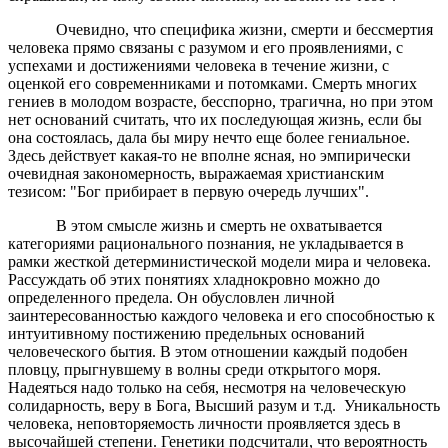
Очевидно, что специфика жизни, смерти и бессмертия
человека прямо связаны с разумом и его проявлениями, с
успехами и достижениями человека в течение жизни, с
оценкой его современниками и потомками. Смерть многих
гениев в молодом возрасте, бесспорно, трагична, но при этом
нет оснований считать, что их последующая жизнь, если бы
она состоялась, дала бы миру нечто еще более гениальное.
Здесь действует какая-то не вполне ясная, но эмпирически
очевидная закономерность, выражаемая христианским
тезисом: "Бог прибирает в первую очередь лучших".
В этом смысле жизнь и смерть не охватывается
категориями рационального познания, не укладывается в
рамки жесткой детерминистической модели мира и человека.
Рассуждать об этих понятиях хладнокровно можно до
определенного предела. Он обусловлен личной
заинтересованностью каждого человека и его способностью к
интуитивному постижению предельных оснований
человеческого бытия. В этом отношении каждый подобен
пловцу, прыгнувшему в волны среди открытого моря.
Надеяться надо только на себя, несмотря на человеческую
солидарность, веру в Бога, Высший разум и т.д. Уникальность
человека, неповторяемость личности проявляется здесь в
высочайшей степени. Генетики подсчитали, что вероятность