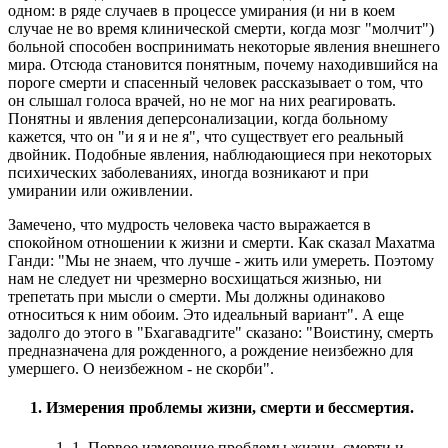
одном: в ряде случаев в процессе умирания (и ни в коем
случае не во время клинической смерти, когда мозг "молчит")
больной способен воспринимать некоторые явления внешнего
мира. Отсюда становится понятным, почему находившийся на
пороге смерти и спасенный человек рассказывает о том, что
он слышал голоса врачей, но не мог на них реагировать.
Понятны и явления деперсонализации, когда больному
кажется, что он "и я и не я", что существует его реальный
двойник. Подобные явления, наблюдающиеся при некоторых
психических заболеваниях, иногда возникают и при
умирании или оживлении.
Замечено, что мудрость человека часто выражается в
спокойном отношении к жизни и смерти. Как сказал Махатма
Ганди: "Мы не знаем, что лучше - жить или умереть. Поэтому
нам не следует ни чрезмерно восхищаться жизнью, ни
трепетать при мысли о смерти. Мы должны одинаково
относиться к ним обоим. Это идеальный вариант". А еще
задолго до этого в "Бхагавадгите" сказано: "Воистину, смерть
предназначена для рожденного, а рождение неизбежно для
умершего. О неизбежном - не скорби".
1. Измерения проблемы жизни, смерти и бессмертия.
1. 1. Первое измерение проблемы жизни, смерти и