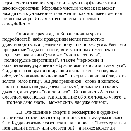
верховенства законов морали и разума над физическими
закономерностями. Морально чистый человек не может
находиться в униженном положении, как это имеет место в
реальном мире. Ислам категорически запрещает
самоубийство.
Описание рая и ада в Коране полны ярких
подробностей, дабы праведники могли полностью
удовлетвориться, а грешники получить по заслугам. Рай - это
прекрасные "сады вечности, внизу которых текут реки из
воды, молока и вина"; там же "чистые супруги",
"полногрудые сверстницы", а также "черноокие и
большеглазые, украшенные браслетами из золота и жемчуга".
Сидящих на коврах и опирающихся на зеленые подушки
обходят "мальчики вечно юные", предлагающие на блюдах из
золота "мясо птиц". Ад для грешников - огонь и кипяток,
гной и помои, плоды дерева "заккум", похожие на голову
дьявола, а их удел - "вопли и рев". Спрашивать Аллаха о
смертном часе нельзя, так как знание об этом только у него, а
" что тебе дано знать, - может быть, час уже близок".
2.3. Отношение к смерти и бессмертию в буддизме
значительно отличается от христианского и мусульманского.
Сам Будда отказывался отвечать на вопросы: "Бессмертен ли
познавший истину или смертен он?", а также: может ли