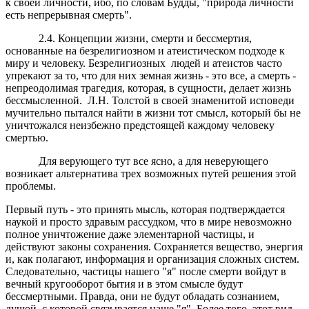
к своей личности, ибо, по словам Будды, "природа личности
есть непрерывная смерть".
2.4. Концепции жизни, смерти и бессмертия,
основанные на безрелигиозном и атеистическом подходе к
миру и человеку. Безрелигиозных людей и атеистов часто
упрекают за то, что для них земная жизнь - это все, а смерть -
непреодолимая трагедия, которая, в сущности, делает жизнь
бессмысленной. Л.Н. Толстой в своей знаменитой исповеди
мучительно пытался найти в жизни тот смысл, который бы не
уничтожался неизбежно предстоящей каждому человеку
смертью.
Для верующего тут все ясно, а для неверующего
возникает альтернатива трех возможных путей решения этой
проблемы.
Первый путь - это принять мысль, которая подтверждается
наукой и просто здравым рассудком, что в мире невозможно
полное уничтожение даже элементарной частицы, и
действуют законы сохранения. Сохраняется вещество, энергия
и, как полагают, информация и организация сложных систем.
Следовательно, частицы нашего "я" после смерти войдут в
вечный кругооборот бытия и в этом смысле будут
бессмертными. Правда, они не будут обладать сознанием,
душой, с которой связывается наше "я". Более того, этот вид