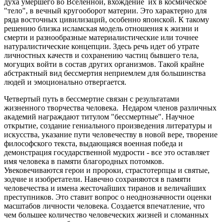
духа умершего во Вселенной, вхождение их в космическое
"тело", в вечный кругооборот материи. Это характерно для
ряда восточных цивилизаций, особенно японской. К такому
решению близка исламская модель отношения к жизни и
смерти и разнообразные материалистические или точнее
натуралистические концепции. Здесь речь идет об утрате
личностных качеств и сохранению частиц бывшего тела,
могущих войти в состав других организмов. Такой крайне
абстрактный вид бессмертия неприемлем для большинства
людей и эмоционально отвергается.
Четвертый путь в бессмертие связан с результатами
жизненного творчества человека. Недаром членов различных
академий награждают титулом "бессмертные". Научное
открытие, создание гениального произведения литературы и
искусства, указание пути человечеству в новой вере, творение
философского текста, выдающаяся военная победа и
демонстрация государственной мудрости - все это оставляет
имя человека в памяти благородных потомков.
Увековечиваются герои и пророки, страстотерпцы и святые,
зодчие и изобретатели. Навечно сохраняются в памяти
человечества и имена жесточайших тиранов и величайших
преступников. Это ставит вопрос о неоднозначности оценки
масштабов личности человека. Создается впечатление, что
чем большее количество человеческих жизней и сломанных