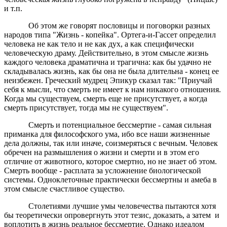
и т.п.
Об этом же говорят пословицы и поговорки разных
народов типа "Жизнь - копейка". Ортега-и-Гассет определил
человека не как тело и не как дух, а как специфически
человеческую драму. Действительно, в этом смысле жизнь
каждого человека драматична и трагична: как бы удачно не
складывалась жизнь, как бы она не была длительна - конец ее
неизбежен. Греческий мудрец Эпикур сказал так: "Приучай
себя к мысли, что смерть не имеет к нам никакого отношения.
Когда мы существуем, смерть еще не присутствует, а когда
смерть присутствует, тогда мы не существуем".
Смерть и потенциальное бессмертие - самая сильная
приманка для философского ума, ибо все наши жизненные
дела должны, так или иначе, соизмеряться с вечным. Человек
обречен на размышления о жизни и смерти и в этом его
отличие от животного, которое смертно, но не знает об этом.
Смерть вообще - расплата за усложнение биологической
системы. Одноклеточные практически бессмертны и амеба в
этом смысле счастливое существо.
Столетиями лучшие умы человечества пытаются хотя
бы теоретически опровергнуть этот тезис, доказать, а затем и
воплотить в жизнь реальное бессмертие. Однако идеалом