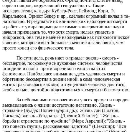
смерти, таким же образом, как Фрейд почти столетие назад
сорвал покров, окружавший сек­суальность. Такие
исследователи, как д-ра Кублер-Росс, Реймонд Кэри, Э.
Харальдсон, Эрнест Бекер и др., сделали огромный вклад в та­
натологию. В резуль­тате их клинических наблюдений смерти
и работы с умирающими даже самые консервативные науки
нача­ли признавать то, что хотя смерть нельзя увидеть в
микроскоп, она тем не менее наблюдаема как психоло­гическое
явление, которое имеет большее значение для человека, чем
просто конец его физического тела.
По сути дела, речь идет о триаде: жизнь - смерть -
бессмертие, поскольку все духовные системы человечества
исходили из идеи противоречивого единства этих
феноменов. Наибольшее внимание здесь уделялось смерти и
обретению бессмертия в жизни иной, а сама человеческая
жизнь трактовалась как миг, отпущенный человеку для того,
чтобы он мог достойно подготовиться к смерти и бессмертию.
За небольшими исключениями у всех времен и народов
высказывались о жизни достаточно негативно, Жизнь -
страдание (Будда: Шопенгауэр и др.); жизнь сон (Платон,
Паскаль); жизнь - бездна зла (Древний Египет); " Жизнь -
борьба и странствие по чужбине" (Марк Аврелий); "Жизнь -
это повесть глупца, рассказанная идиотом " (Шекспир); "Вся
человеческая жизнь глубоко погружена в неправду" (Ницше)