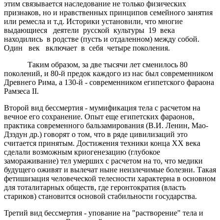
этим связывается наследование не только физических
признаков, но и нравственных принципов семейного занятия
или ремесла и т.д. Историки установили, что многие
выдающиеся деятели русской культуры 19 века
находились в родстве (пусть и отдаленном) между собой.
Один век включает в себя четыре поколения.
Таким образом, за две тысячи лет сменилось 80
поколений, и 80-й предок каждого из нас был современником
Древнего Рима, а 130-й - современником египетского фараона
Рамзеса II.
Второй вид бессмертия - мумификация тела с расчетом на
вечное его сохранение. Опыт еще египетских фараонов,
практика современного бальзамирования (В.И. Ленин, Мао-
Дзэдун др.) говорят о том, что в ряде цивилизаций это
считается принятым. Достижения техники конца XX века
сделали возможным криогенезацию (глубокое
замораживание) тел умерших с расчетом на то, что медики
будущего оживят и вылечат ныне неизлечимые болезни. Такая
фетишизация человеческой телесности характерна в основном
для тоталитарных обществ, где геронтократия (власть
стариков) становится основой стабильности государства.
Третий вид бессмертия - упование на "растворение" тела и