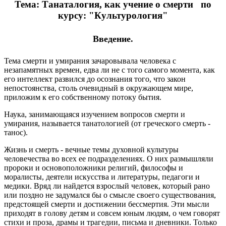
Тема: Танаталогия, как учение о смерти по
курсу: "Культурология"
Введение.
Тема смерти и умирания зачаровывала человека с
незапамятных времен, едва ли не с того самого момен­та, как
его интеллект развился до осознания того, что закон
непостоянства, столь очевидный в окружающем мире,
приложим к его собственному потоку бытия.
Наука, занимающаяся изучением вопросов смерти и
умирания, называется танатологией (от греческого смерть -
танос).
Жизнь и смерть - вечные темы духовной культуры
человечества во всех ее подразделениях. О них размышляли
пророки и основоположники религий, философы и
моралисты, деятели искусства и литературы, педагоги и
медики. Вряд ли найдется взрослый человек, который рано
или поздно не задумался бы о смысле своего существования,
предстоящей смерти и достижении бессмертия. Эти мысли
приходят в голову детям и совсем юным людям, о чем говорят
стихи и проза, драмы и трагедии, письма и дневники. Только