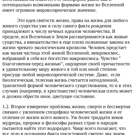
потенциально возможными формами жизни во Вселенной
имеет огромное мировоззренческое значение.
Это идея святости жизни, права на жизнь для любого
живого существа уже в силу самого факта рождения
принадлежит к числу вечных идеалов человечества. В
пределе, вся Вселенная и Земля рассматриваются как живые
существа, а вмешательство в еще плохо познанные законы их
жизни чревато экологическим кризисом. Человек предстает
как малая частица этой живой Вселенной, микрокосмос,
вобравший в себя все богатство макрокосмоса. Чувство "
благоговения перед жизнью", ощущение своей причастности
к удивительному миру живого в той или иной степени
присуще любой мировоззренческой системе. Даже, если
биологическая, телесная жизнь считается неподлинной,
транзитной формой человеческого существования, то и в этих
случаях (например, в христианстве) человеческая плоть может
и должна обрести иное, цветущее состояние.
1.2. Второе измерение проблемы жизни, смерти и бессмертия
связано с уяснением специфики человеческой жизни и ее
отличия от жизни всего живого. Уж более тридцати веков
мудрецы, пророки и философы разных стран и народов
пытаются найти этот водораздел. Чаще всего полагают, что
все дело в осознании факта предстоящей смерти: мы знаем,