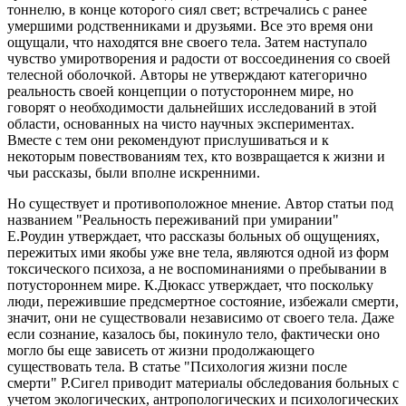
тоннелю, в конце которого сиял свет; встречались с ранее
умершими родственниками и друзьями. Все это время они
ощущали, что находятся вне своего тела. Затем наступало
чувство умиротворения и радости от воссоединения со своей
телесной оболочкой. Авторы не утверждают категорично
реальность своей концепции о потустороннем мире, но
говорят о необходимости дальнейших исследований в этой
области, основанных на чисто научных экспериментах.
Вместе с тем они рекомендуют прислушиваться и к
некоторым повествованиям тех, кто возвращается к жизни и
чьи рассказы, были вполне искренними.
Но существует и противоположное мнение. Автор статьи под
названием "Реальность переживаний при умирании"
Е.Роудин утверждает, что рассказы больных об ощущениях,
пережитых ими якобы уже вне тела, являются одной из форм
токсического психоза, а не воспоминаниями о пребывании в
потустороннем мире. К.Дюкасс утверждает, что поскольку
люди, пережившие предсмертное состояние, избежали смерти,
значит, они не существовали независимо от своего тела. Даже
если сознание, казалось бы, покинуло тело, фактически оно
могло бы еще зависеть от жизни продолжающего
существовать тела. В статье "Психология жизни после
смерти" Р.Сигел приводит материалы обследования больных с
учетом экологических, антропологических и психологических