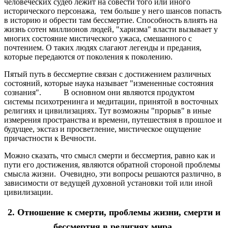
человеческих судеб лежит на совести того или иного
исторического персонажа, тем больше у него шансов попасть
в историю и обрести там бессмертие. Способность влиять на
жизнь сотен миллионов людей, "харизма" власти вызывает у
многих состояние мистического ужаса, смешанного с
почтением. О таких людях слагают легенды и предания,
которые передаются от поколения к поколению.
Пятый путь в бессмертие связан с достижением различных
состояний, которые наука называет "измененные состояния
сознания". В основном они являются продуктом
системы психотренинга и медитации, принятой в восточных
религиях и цивилизациях. Тут возможны "прорыв" в иные
измерения пространства и времени, путешествия в прошлое и
будущее, экстаз и просветление, мистическое ощущение
причастности к Вечности.
Можно сказать, что смысл смерти и бессмертия, равно как и
пути его достижения, являются обратной стороной проблемы
смысла жизни. Очевидно, эти вопросы решаются различно, в
зависимости от ведущей духовной установки той или иной
цивилизации.
2. Отношение к смерти, проблемы жизни, смерти и
бессмертия в религиях мира.