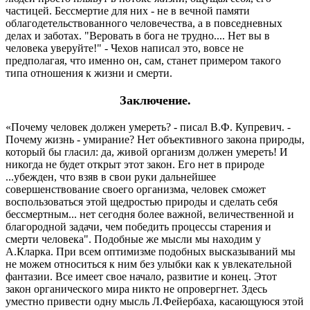
частицей. Бессмертие для них - не в вечной памяти
облагодетельствованного человечества, а в повседневных
делах и заботах. "Веровать в бога не трудно.... Нет вы в
человека уверуйте!" - Чехов написал это, вовсе не
предполагая, что именно он, сам, станет примером такого
типа отношения к жизни и смерти.
Заключение.
«Почему человек должен умереть? - писал В.Ф. Купревич. -
Почему жизнь - умирание? Нет объективного закона природы,
который бы гласил: да, живой организм должен умереть! И
никогда не будет открыт этот закон. Его нет в природе
...убежден, что взяв в свои руки дальнейшее
совершенствование своего организма, человек сможет
воспользоваться этой щедростью природы и сделать себя
бессмертным... нет сегодня более важной, величественной и
благородной задачи, чем победить процессы старения и
смерти человека". Подобные же мысли мы находим у
А.Кларка. При всем оптимизме подобных высказываний мы
не можем относиться к ним без улыбки как к увлекательной
фантазии. Все имеет свое начало, развитие и конец. Этот
закон органического мира никто не опровергнет. Здесь
уместно привести одну мысль Л.Фейербаха, касающуюся этой