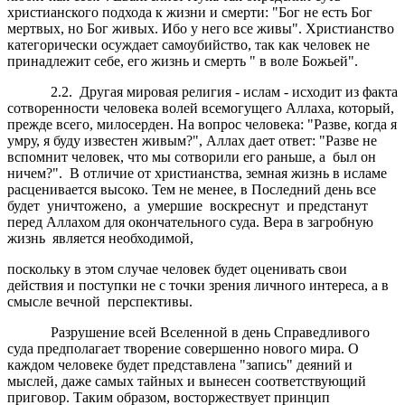
христианского подхода к жизни и смерти: "Бог не есть Бог
мертвых, но Бог живых. Ибо у него все живы". Христианство
категорически осуждает самоубийство, так как человек не
принадлежит себе, его жизнь и смерть " в воле Божьей".
2.2. Другая мировая религия - ислам - исходит из факта
сотворенности человека волей всемогущего Аллаха, который,
прежде всего, милосерден. На вопрос человека: "Разве, когда я
умру, я буду известен живым?", Аллах дает ответ: "Разве не
вспомнит человек, что мы сотворили его раньше, а был он
ничем?". В отличие от христианства, земная жизнь в исламе
расценивается высоко. Тем не менее, в Последний день все
будет уничтожено, а умершие воскреснут и предстанут
перед Аллахом для окончательного суда. Вера в загробную
жизнь является необходимой,
поскольку в этом случае человек будет оценивать свои
действия и поступки не с точки зрения личного интереса, а в
смысле вечной перспективы.
Разрушение всей Вселенной в день Справедливого
суда предполагает творение совершенно нового мира. О
каждом человеке будет представлена "запись" деяний и
мыслей, даже самых тайных и вынесен соответствующий
приговор. Таким образом, восторжествует принцип