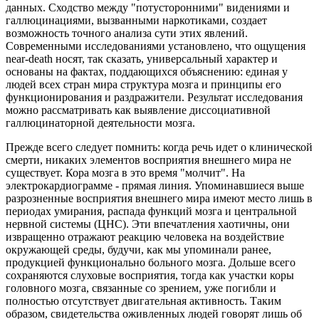
данных. Сходство между "потусторонними" видениями и
галлюцинациями, вызванными наркотиками, создает
возможность точного анализа сути этих явлений.
Современными исследованиями установлено, что ощущения
near-death носят, так сказать, универсальный характер и
основаны на фактах, поддающихся объяснению: единая у
людей всех стран мира структура мозга и принципы его
функционирования и раздражители. Результат исследования
можно рассматривать как выявление диссоциативной
галлюцинаторной деятельности мозга.
Прежде всего следует помнить: когда речь идет о клинической
смерти, никаких элементов восприятия внешнего мира не
существует. Кора мозга в это время "молчит". На
электрокардиограмме - прямая линия. Упоминавшиеся выше
разрозненные восприятия внешнего мира имеют место лишь в
периодах умирания, распада функций мозга и центральной
нервной системы (ЦНС). Эти впечатления хаотичны, они
извращенно отражают реакцию человека на воздействие
окружающей среды, будучи, как мы упоминали ранее,
продукцией функционально больного мозга. Дольше всего
сохраняются слуховые восприятия, тогда как участки коры
головного мозга, связанные со зрением, уже погибли и
полностью отсутствует двигательная активность. Таким
образом, свидетельства оживленных людей говорят лишь об