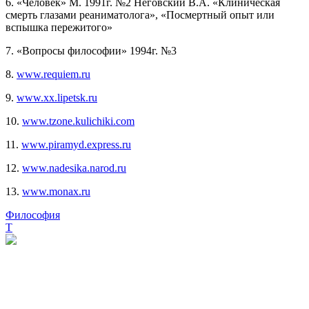
6. «Человек» М. 1991г. №2 Неговский В.А. «Клиническая
смерть глазами реаниматолога», «Посмертный опыт или
вспышка пережитого»
7. «Вопросы философии» 1994г. №3
8.
www.requiem.ru
9.
www.xx.lipetsk.ru
10.
www.tzone.kulichiki.com
11.
www.piramyd.express.ru
12.
www.nadesika.narod.ru
13.
www.monax.ru
Философия
Т