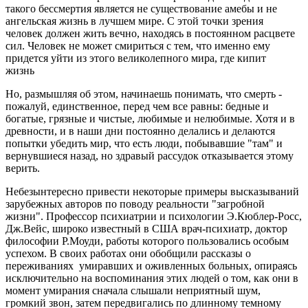
такого бессмертия является не существование амебы и не
ангельская жизнь в лучшем мире. С этой точки зрения
человек должен жить вечно, находясь в постоянном расцвете
сил. Человек не может смириться с тем, что именно ему
придется уйти из этого великолепного мира, где кипит
жизнь
Но, размышляя об этом, начинаешь понимать, что смерть -
пожалуй, единственное, перед чем все равны: бедные и
богатые, грязные и чистые, любимые и нелюбимые. Хотя и в
древности, и в наши дни постоянно делались и делаются
попытки убедить мир, что есть люди, побывавшие "там" и
вернувшиеся назад, но здравый рассудок отказывается этому
верить.
Небезынтересно привести некоторые примеры высказываний
зарубежных авторов по поводу реальности "загробной
жизни". Профессор психиатрии и психологии Э.Кюблер-Росс,
Дж.Вейс, широко известный в США врач-психиатр, доктор
философии Р.Моуди, работы которого пользовались особым
успехом. В своих работах они обобщили рассказы о
переживаниях умиравших и оживленных больных, опираясь
исключительно на воспоминания этих людей о том, как они в
момент умирания сначала слышали неприятный шум,
громкий звон, затем передвигались по длинному темному