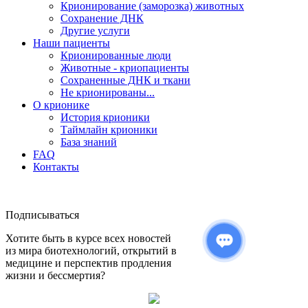
Крионирование (заморозка) животных
Сохранение ДНК
Другие услуги
Наши пациенты
Крионированные люди
Животные - криопациенты
Сохраненные ДНК и ткани
Не крионированы...
О крионике
История крионики
Таймлайн крионики
База знаний
FAQ
Контакты
Подписываться
Хотите быть в курсе всех новостей
из мира биотехнологий, открытий в
медицине и перспектив продления
жизни и бессмертия?