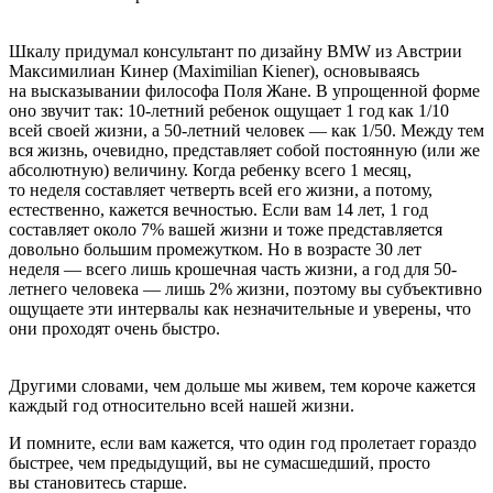
Шкалу придумал консультант по дизайну BMW из Австрии
Максимилиан Кинер (Maximilian Kiener), основываясь
на высказывании философа Поля Жане. В упрощенной форме
оно звучит так: 10-летний ребенок ощущает 1 год как 1/10
всей своей жизни, а 50-летний человек — как 1/50. Между тем
вся жизнь, очевидно, представляет собой постоянную (или же
абсолютную) величину. Когда ребенку всего 1 месяц,
то неделя составляет четверть всей его жизни, а потому,
естественно, кажется вечностью. Если вам 14 лет, 1 год
составляет около 7% вашей жизни и тоже представляется
довольно большим промежутком. Но в возрасте 30 лет
неделя — всего лишь крошечная часть жизни, а год для 50-
летнего человека — лишь 2% жизни, поэтому вы субъективно
ощущаете эти интервалы как незначительные и уверены, что
они проходят очень быстро.
Другими словами, чем дольше мы живем, тем короче кажется
каждый год относительно всей нашей жизни.
И помните, если вам кажется, что один год пролетает гораздо
быстрее, чем предыдущий, вы не сумасшедший, просто
вы становитесь старше.