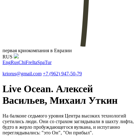
первая криокомпания в Евразии
RUS
Eng
Rus
Chi
Fre
Ita
Spa
Tur
kriorus@gmail.com
+7 (962) 947-50-79
Live Ocean. Алексей
Васильев, Михаил Уткин
На балконе седьмого уровня Центра высоких технологий
суетились люди. Они со страхом заглядывали в шахту лифта,
будто в жерло пробуждающегося вулкана, и испуганно
переглядывались: "это Он", "Он прибыл".