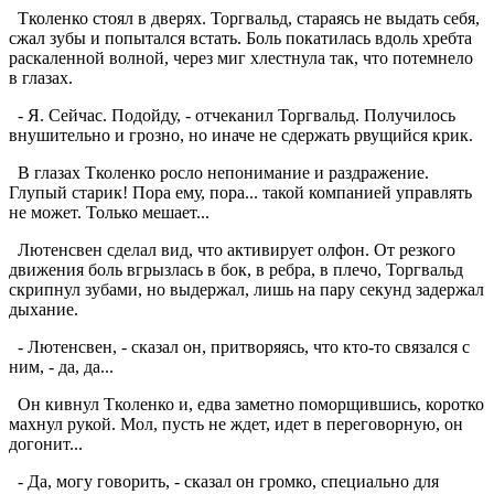
Тколенко стоял в дверях. Торгвальд, стараясь не выдать себя,
сжал зубы и попытался встать. Боль покатилась вдоль хребта
раскаленной волной, через миг хлестнула так, что потемнело
в глазах.
- Я. Сейчас. Подойду, - отчеканил Торгвальд. Получилось
внушительно и грозно, но иначе не сдержать рвущийся крик.
В глазах Тколенко росло непонимание и раздражение.
Глупый старик! Пора ему, пора... такой компанией управлять
не может. Только мешает...
Лютенсвен сделал вид, что активирует олфон. От резкого
движения боль вгрызлась в бок, в ребра, в плечо, Торгвальд
скрипнул зубами, но выдержал, лишь на пару секунд задержал
дыхание.
- Лютенсвен, - сказал он, притворяясь, что кто-то связался с
ним, - да, да...
Он кивнул Тколенко и, едва заметно поморщившись, коротко
махнул рукой. Мол, пусть не ждет, идет в переговорную, он
догонит...
- Да, могу говорить, - сказал он громко, специально для