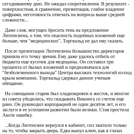
сегодняшнему дню. Не ожидал сопротивления. В результате -
поверхностная, в сравнении, презентация, слабое владение
цифрами, неготовность отвечать на вопросы выше средней
сложности...
Даже слов, могущих бросить тень на предложение
Лютенсвена, о том, что опасность подобных вложений еще
больше, чем "медицинских", Торгвальд не дал ему сказать.
После презентации Лютенсвена большинство директоров
приняли его точку зрения. Ему даже удалось отбить от
бюджета еще кусочек для медицины. Он составил три
процента от былых вложений и предназначался для
"безболезненного выхода" Центра высоких технологий из-под
крыла компании. Торгвальд сдержал данное ученым
обещание.
На совещании старик был хладнокровен и жесток, и многие
из совета убедились, что скидывать Викинга со счетов еще
рано. Он руководил корпорацией не один десяток лет, и его
заслуги в ее успешном развитии были велики. Стая простила
Акеле ошибку.
...Когда Лютенсвен вернулся в кабинет, сил хватило только
на то, чтобы закрыть дверь. Едва вынул ключ, как в глазах