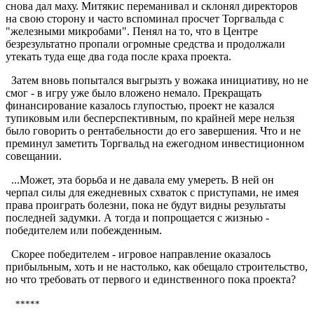
снова дал маху. Митякис переманивал и склонял директоров
на свою сторону и часто вспоминал просчет Торгвальда с
"железными микробами". Пенял на то, что в Центре
безрезультатно пропали огромные средства и продолжали
утекать туда еще два года после краха проекта.
Затем вновь попытался выгрызть у вожака инициативу, но не
смог - в игру уже было вложено немало. Прекращать
финансирование казалось глупостью, проект не казался
тупиковым или бесперспективным, по крайней мере нельзя
было говорить о рентабельности до его завершения. Что и не
преминул заметить Торгвальд на ежегодном инвестиционном
совещании.
...Может, эта борьба и не давала ему умереть. В ней он
черпал силы для ежедневных схваток с приступами, не имея
права проиграть болезни, пока не будут видны результаты
последней задумки. А тогда и попрощается с жизнью -
победителем или побежденным.
Скорее победителем - игровое направление оказалось
прибыльным, хоть и не настолько, как обещало строительство,
но что требовать от первого и единственного пока проекта?
*****