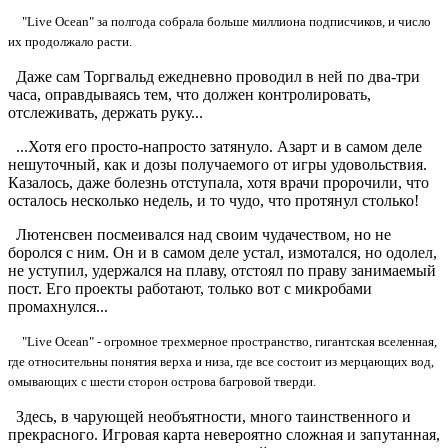
"Live Ocean" за полгода собрала больше миллиона подписчиков, и число
их продолжало расти.
Даже сам Торгвальд ежедневно проводил в ней по два-три
часа, оправдываясь тем, что должен контролировать,
отслеживать, держать руку...
...Хотя его просто-напросто затянуло. Азарт и в самом деле
нешуточный, как и дозы получаемого от игры удовольствия.
Казалось, даже болезнь отступала, хотя врачи пророчили, что
осталось несколько недель, и то чудо, что протянул столько!
Лютенсвен посмеивался над своим чудачеством, но не
боролся с ним. Он и в самом деле устал, измотался, но одолел,
не уступил, удержался на плаву, отстоял по праву занимаемый
пост. Его проекты работают, только вот с микробами
промахнулся...
"Live Ocean" - огромное трехмерное пространство, гигантская вселенная,
где относительны понятия верха и низа, где все состоит из мерцающих вод,
омывающих с шести сторон острова багровой тверди.
Здесь, в чарующей необъятности, много таинственного и
прекрасного. Игровая карта невероятно сложная и запутанная,