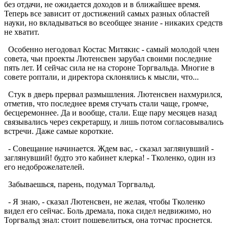
без отдачи, не ожидается доходов и в ближайшее время.
Теперь все зависит от достижений самых разных областей
науки, но вкладываться во всеобщее знание - никаких средств
не хватит.
Особенно негодовал Костас Митякис - самый молодой член
совета, чьи проекты Лютенсвен зарубал своими последние
пять лет. И сейчас сила не на стороне Торгвальда. Многие в
совете роптали, и директора склонялись к мысли, что...
Стук в дверь прервал размышления. Лютенсвен нахмурился,
отметив, что последнее время стучать стали чаще, громче,
бесцеремоннее. Да и вообще, стали. Еще пару месяцев назад
связывались через секретаршу, и лишь потом согласовывались
встречи. Даже самые короткие.
- Совещание начинается. Ждем вас, - сказал заглянувший -
заглянувший! будто это кабинет клерка! - Тколенко, один из
его недоброжелателей.
Забываешься, парень, подумал Торгвальд.
- Я знаю, - сказал Лютенсвен, не желая, чтобы Тколенко
видел его сейчас. Боль дремала, пока сидел недвижимо, но
Торгвальд знал: стоит пошевелиться, она тотчас проснется.