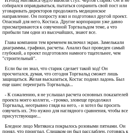
Из-под Митякиса будто выбили стул. Чертов старик! Он и не
собирался оправдываться, пытаться сохранить свой пост или
уговаривать директоров продолжить медицинское
направление. Он попросту взял и подготовил другой проект.
Опасный для него, Костаса. Другие корпорации уже давно
присматриваются к озвученной Торгвальдом теме, а что
прибыли там одни из высочайших, знают все.
Глава компании тем временем включил экран. Замелькали
диаграммы, графики, расчеты. Анализ был проведен самый
глубокий, а проект подготовлен намного тщательнее, чем
"строительный".
Если бы он знал, что старик сделает такой ход! Он
просчитался, думая, что сегодня Торгвальд сможет лишь
защищаться. Желая высказаться, Костас поднял ладонь. Был
еще шанс переиграть Торгвальда...
- К сожалению, я не услышал расчета основных показателей
проекта моего коллеги, - громко, зловеще продолжил
Торгвальд, неотрывно глядя на него, - и хотел бы просить
озвучить их. Это нужно для наглядного сравнения, чтобы все
присутствующие...
Бледное лицо Митякиса покрылось розовыми пятнами. Он
понял, что проиграл. Слишком он был расслаблен, готовясь к