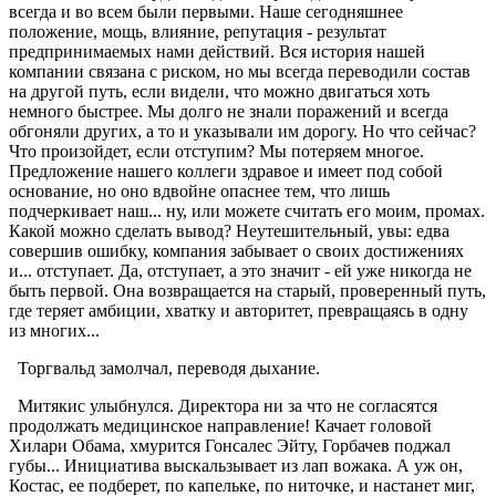
всегда и во всем были первыми. Наше сегодняшнее
положение, мощь, влияние, репутация - результат
предпринимаемых нами действий. Вся история нашей
компании связана с риском, но мы всегда переводили состав
на другой путь, если видели, что можно двигаться хоть
немного быстрее. Мы долго не знали поражений и всегда
обгоняли других, а то и указывали им дорогу. Но что сейчас?
Что произойдет, если отступим? Мы потеряем многое.
Предложение нашего коллеги здравое и имеет под собой
основание, но оно вдвойне опаснее тем, что лишь
подчеркивает наш... ну, или можете считать его моим, промах.
Какой можно сделать вывод? Неутешительный, увы: едва
совершив ошибку, компания забывает о своих достижениях
и... отступает. Да, отступает, а это значит - ей уже никогда не
быть первой. Она возвращается на старый, проверенный путь,
где теряет амбиции, хватку и авторитет, превращаясь в одну
из многих...
Торгвальд замолчал, переводя дыхание.
Митякис улыбнулся. Директора ни за что не согласятся
продолжать медицинское направление! Качает головой
Хилари Обама, хмурится Гонсалес Эйту, Горбачев поджал
губы... Инициатива выскальзывает из лап вожака. А уж он,
Костас, ее подберет, по капельке, по ниточке, и настанет миг,