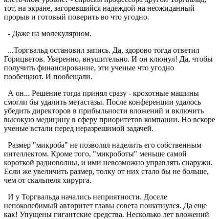
тот, на экране, загоревшийся надеждой на неожиданный
прорыв и готовый поверить во что угодно.
- Даже на молекулярном.
...Торгвальд остановил запись. Да, здорово тогда ответил
Горицветов. Уверенно, внушительно. И он клюнул! Да, чтобы
получить финансирование, эти ученые что угодно
пообещают. И пообещали.
А он... Решение тогда принял сразу - крохотные машины
смогли бы удалить метастазы. После конференции удалось
убедить директоров в прибыльности вложений и включить
высокую медицину в сферу приоритетов компании. Но вскоре
ученые встали перед неразрешимой задачей.
Размер "микроба" не позволял наделить его собственным
интеллектом. Кроме того, "микроботы" меньше самой
короткой радиоволны, и ими невозможно управлять снаружи.
Если же увеличить размер, толку от них стало бы не больше,
чем от скальпеля хирурга.
И у Торгвальда начались неприятности. Доселе
непоколебимый авторитет главы совета пошатнулся. Да еще
как! Упущены гигантские средства. Несколько лет вложений