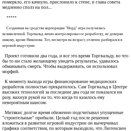
померкло, его качнуло, прислонило к стене, и глава совета
медленно сполз на пол...
*****
Созданная на средства корпорации "Норд" игра получилась
великолепной. Торгвальд лично контролировал ее разработку, не доверяя
никому, кроме Никонова. Тот, несмотря на возраст, отлично разбирался в
игровой индустрии.
Проект готовили два года, и все это время Торгвальду, во что
бы то ни стало желающему увидеть результаты, удавалось
обманывать смерть. Чтобы выдерживать, он использовал
морфий.
К моменту выхода игры финансирование медицинских
разработок полностью прекратилось. Сам Торгвальд в Центре
высоких технологий за последние два года не показался ни
разу, махнув рукой на то, что когда-то казалось ему
невероятным шансом.
Митякис долгое время обиженно подсчитывал упущенные
"строительные" прибыли. Целый год после решения
вложиться в развитие игровой индустрии он вычерчивал
графики соответствия, по которым выходило, что Лютенсвен