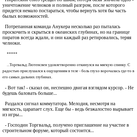
уничтожение челноков и полный разгром, после которого
придется немало постараться, чтобы вернуть хотя бы часть
былых возможностей.
Потрепанная команда Анукера несколько раз пыталась
проскочить и скрыться в океанских глубинах, но на границе
пиратов всегда ждали, и они каждый раз ретировались, теряя
челноки.
*****
...Торгвальд Лютенсвен удовлетворенно откинулся на мягкую спинку. С
радостью прислушался к ощущениям в теле - боль глухо ворочалась где-то в
его самых дальних глубинах.
- Вот так! - сказал он, неспешно двигая взглядом курсор. - Не
будешь баловать больше...
Раздался сигнал коммутатора. Мелодия, несмотря на
мягкость, царапает слух. Еще бы - ведь безжалостно вырывает
из игры...
- Господин Торгвальд, получено приглашение на участие в
строительном форуме, который состоится...