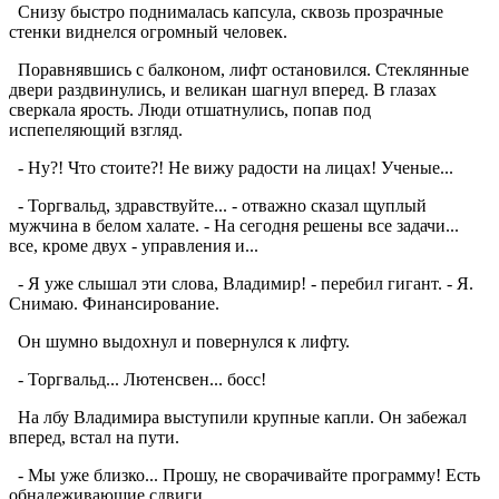
Снизу быстро поднималась капсула, сквозь прозрачные
стенки виднелся огромный человек.
Поравнявшись с балконом, лифт остановился. Стеклянные
двери раздвинулись, и великан шагнул вперед. В глазах
сверкала ярость. Люди отшатнулись, попав под
испепеляющий взгляд.
- Ну?! Что стоите?! Не вижу радости на лицах! Ученые...
- Торгвальд, здравствуйте... - отважно сказал щуплый
мужчина в белом халате. - На сегодня решены все задачи...
все, кроме двух - управления и...
- Я уже слышал эти слова, Владимир! - перебил гигант. - Я.
Снимаю. Финансирование.
Он шумно выдохнул и повернулся к лифту.
- Торгвальд... Лютенсвен... босс!
На лбу Владимира выступили крупные капли. Он забежал
вперед, встал на пути.
- Мы уже близко... Прошу, не сворачивайте программу! Есть
обнадеживающие сдвиги...