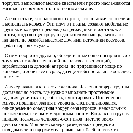
торгуют, выполняют мелкие квесты или просто наслаждаются
жизнью в огромном и таинственном океане.
А еще есть те, кто настолько азартен, что не может терпеливо
выстраивать карьеру. Эти идут в пираты, создают мобильные
группы, в которых преобладают разведчики и охотники, а
потом, когда концентрируют достаточную мощь, начинают
нападать на разрабатываемые другими источники ресурсов,
грабят торговые суда...
С ними борются дружно, объединенные общей неприязнью к
тому, кто не добывает торий, не перевозит стронций,
зарабатывая на далекий апгрейд, не приращивает мощь по
капельке, а хочет все и сразу, да еще чтобы остальные остались
ни с чем.
Анукер начинал как все - с челнока. Флагман лидера группы
доставлял до места, где нужно выполнять простенькие
задания: уничтожить, собрать, смонтировать. Постепенно
Анукер повышал звания и уровень, специализировался,
одновременно объединяя вокруг себя игроков, недовольных
положением, слишком медленным ростом. Когда в его группу
пришло несколько челноков-охотников, настало время
действовать. Мощные сканеры разведчиков прекрасно
осведомляли о содержимом трюмов кораблей, о путях их