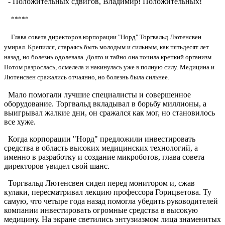
- Положительных сдвигов, Владимир! Положительных!
*****
Глава совета директоров корпорации "Норд" Торгвальд Лютенсвен
умирал. Крепился, стараясь быть молодым и сильным, как пятьдесят лет
назад, но болезнь одолевала. Долго и тайно она точила крепкий организм.
Потом разрослась, осмелела и накинулась уже в полную силу. Медицина и
Лютенсвен сражались отчаянно, но болезнь была сильнее.
Мало помогали лучшие специалисты и совершенное
оборудование. Торгвальд вкладывал в борьбу миллионы, а
выигрывал жалкие дни, он сражался как мог, но становилось
все хуже.
Когда корпорации "Норд" предложили инвестировать
средства в область высоких медицинских технологий, а
именно в разработку и создание микроботов, глава совета
директоров увидел свой шанс.
Торгвальд Лютенсвен сидел перед монитором и, сжав
кулаки, пересматривал лекцию профессора Горицветова. Ту
самую, что четыре года назад помогла убедить руководителей
компании инвестировать огромные средства в высокую
медицину. На экране светились энтузиазмом лица знаменитых