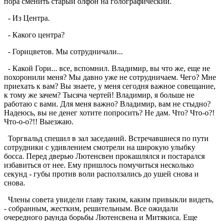
пора сменить старый олфон на голографический.
- Из Центра.
- Какого центра?
- Горицветов. Мы сотрудничали...
- Какой Гори... все, вспомнил. Владимир, вы что же, еще не
похоронили меня? Мы давно уже не сотрудничаем. Чего? Мне
приехать к вам? Вы знаете, у меня сегодня важное совещание,
к тому же зачем? Тысяча чертей! Владимир, я больше не
работаю с вами. Для меня важно? Владимир, вам не стыдно?
Надеюсь, вы не денег хотите попросить? Не дам. Что? Что-о?!
Что-о-о?!! Выезжаю.
Торгвальд спешил в зал заседаний. Встречавшиеся по пути
сотрудники с удивлением смотрели на широкую улыбку
босса. Перед дверью Лютенсвен прокашлялся и постарался
избавиться от нее. Ему пришлось помучиться несколько
секунд - губы против воли расползались до ушей снова и
снова.
Члены совета увидели главу таким, каким привыкли видеть,
- собранным, жестким, решительным. Все ожидали
очередного раунда борьбы Лютенсвена и Митякиса. Еще