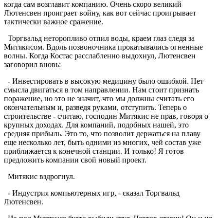
когда сам возглавит компанию. Очень скоро великий
Лютенсвен проиграет войну, как вот сейчас проигрывает
тактически важное сражение.
Торгвальд неторопливо отпил воды, краем глаз следя за
Митякисом. Вдоль позвоночника прокатывались огненные
волны. Когда Костас расслабленно выдохнул, Лютенсвен
заговорил вновь:
- Инвестировать в высокую медицину было ошибкой. Нет
смысла двигаться в том направлении. Нам стоит признать
поражение, но это не значит, что мы должны считать его
окончательным и, разведя руками, отступить. Теперь о
строительстве - считаю, господин Митякис не прав, говоря о
крупных доходах. Для компаний, подобных нашей, это
средняя прибыль. Это то, что позволит держаться на плаву
еще несколько лет, быть одними из многих, чей состав уже
приближается к конечной станции. И только! Я готов
предложить компании свой новый проект.
Митякис вздрогнул.
- Индустрия компьютерных игр, - сказал Торгвальд
Лютенсвен.