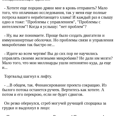
- Хотите еще порцию дряни мне в кровь отправить? Мало
того, что оплачиваю исследования, так у меня еще полные
потроха вашего неработающего хлама! И каждый раз я слышу
одно и тоже: "Проблемы с управлением", "Проблемы с
интеллектом"! Когда я услышу: "нет проблем"?
- Ну, вы же понимаете. Проще было создать двигатели и
иммуноинертные оболочки. Но проблемы связи и управления
микроботами так быстро не...
- Идите ко всем чертям! Вы до сих пор не научились
управлять своими железными микробами? Не дали им мозги?
Мало того, что мои миллиарды ушли непонятно куда, да еще
и...
Торгвальд шагнул к лифту.
- ...В общем, так. Финансирование проекта сокращаю. Из
былого потока останется ручеек. Вертитесь как хотите. А
потом и его перекрою, если не будет сдвигов.
Он резко обернулся, сгреб могучей ручищей спорщика за
грудки и выдохнул в лицо: