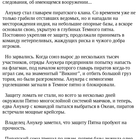
следования, об имеющемся вооружении...
Анукер стал главарем пиратского клана. Со временем уже не
только грабили отставших ведомых, но и нападали на
месторождения индия, на небольшие опорные базы, а вскоре
основали свою, укрытую в глубинах Темного пятна.
Постоянно укрепляя ее защиту, продолжали принимать в
команду нетерпеливых, жаждущих риска и чужого добра
игроков.
Но зарвались. Когда союз вырос до нескольких тысяч
участников, отряды Анукера предприняли попытку напасть
на флагман, под началом которого главарь пиратов когда-то
играл сам, на знаменитый "Викинг", и отбить большой груз
тория, но были разгромлены. Анукера с немногими
уцелевшими загнали в Темное пятно и блокировали.
Защиту ломать не стали, но всего за несколько дней
окружили Пятно многослойной системой маячков, и теперь,
едва Анукер с командой пытался выбраться в Океан, пиратов
встречали мощные крейсеры.
Владелец Анукер заметил, что защиту Пятна пробуют на
прочность.
Пиратский союз трещал по швам, потеря базы значила одно -