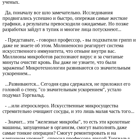
ученых.
Да, поначалу все шло замечательно. Исследования
продвигались успешно и быстро, опережая самые жесткие
графики, а результаты превосходили ожидаемые. Но позже
разработки зайдут в тупик и многие лица потускнеют...
- Представьте, - говорил профессор, - вы подхватили грипп и
даже не знаете об этом. Молниеносно реагирует система
искусственного иммунитета, что отныне внутри вас.
Миллионы микроботов распознают вирус и за считаные
минуты очистят кровь. Вы даже не узнаете, что были
заражены! Микротехнологии развиваются со значительным
ускорением...
...Развиваются... Сегодня едва сдержался, не приложил его
головой о стену, "со значительным ускорением", устало
подумал Торгвальд.
- ...или атеросклероз. Искусственные микросущества
стремительно очищают сосуды, и это лишь малая часть того...
- Значит... эти "железные микробы", то есть эти крохотные
машины, запущенные в организм, смогут выполнять даже
самые тонкие операции? Смогут ремонтировать и на
клеточном уровне? - спросил профессора другой Торгвальд,