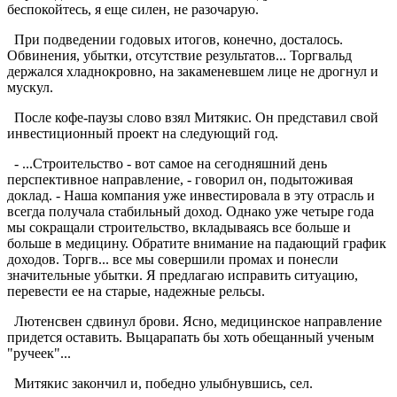
беспокойтесь, я еще силен, не разочарую.
При подведении годовых итогов, конечно, досталось.
Обвинения, убытки, отсутствие результатов... Торгвальд
держался хладнокровно, на закаменевшем лице не дрогнул и
мускул.
После кофе-паузы слово взял Митякис. Он представил свой
инвестиционный проект на следующий год.
- ...Строительство - вот самое на сегодняшний день
перспективное направление, - говорил он, подытоживая
доклад. - Наша компания уже инвестировала в эту отрасль и
всегда получала стабильный доход. Однако уже четыре года
мы сокращали строительство, вкладываясь все больше и
больше в медицину. Обратите внимание на падающий график
доходов. Торгв... все мы совершили промах и понесли
значительные убытки. Я предлагаю исправить ситуацию,
перевести ее на старые, надежные рельсы.
Лютенсвен сдвинул брови. Ясно, медицинское направление
придется оставить. Выцарапать бы хоть обещанный ученым
"ручеек"...
Митякис закончил и, победно улыбнувшись, сел.