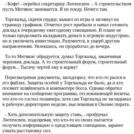
- Кофе! - перебил секретаршу Лютенсвен. - А строительством
пусть Митякис занимается. Я не поеду. Нечего там.
Торгвальд, скрепя сердце, вышел из игры и заглянул на
страницу графиков. Отметил рост прибыли и начал готовить
доклад к очередному ежегодному совещанию. В плане не
только продолжить вкладывать деньги в игровую индустрию,
но и увеличить инвестиции. Разумеется, в ущерб другим
направлениям. Увлекшись, он проработал до вечера.
То-то Митякис обрадуется, думал Торгвальд, заканчивая
черновик доклада. А то строительный форум, строительный
форум... Тысячу чертей ему в корму!
Пересматривая документы, заподозрил, что кто-то рылся в
его файлах. Защиты особой у Торгвальда не было, да и кто
посмеет хозяйничать в компьютере босса. Однако обратил
внимание на сообщение программы, отслеживающей визиты,
что кто-то гостил позавчера, хотя сам Торгвальд не заглядывал
в рабочую директорию неделю, выслеживая в Океане пирата.
- Хоть дополнительную защиту ставь, - пробурчал
Лютенсвен, подозревая, что кто-то из своих пытается
получить информацию о предстоящем совещании, заранее
узнать расстановку сил.