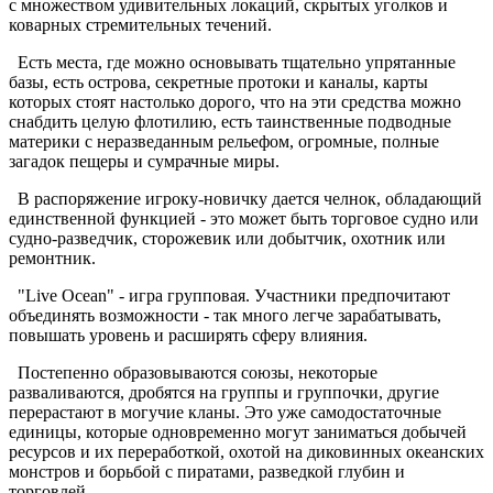
с множеством удивительных локаций, скрытых уголков и
коварных стремительных течений.
Есть места, где можно основывать тщательно упрятанные
базы, есть острова, секретные протоки и каналы, карты
которых стоят настолько дорого, что на эти средства можно
снабдить целую флотилию, есть таинственные подводные
материки с неразведанным рельефом, огромные, полные
загадок пещеры и сумрачные миры.
В распоряжение игроку-новичку дается челнок, обладающий
единственной функцией - это может быть торговое судно или
судно-разведчик, сторожевик или добытчик, охотник или
ремонтник.
"Live Ocean" - игра групповая. Участники предпочитают
объединять возможности - так много легче зарабатывать,
повышать уровень и расширять сферу влияния.
Постепенно образовываются союзы, некоторые
разваливаются, дробятся на группы и группочки, другие
перерастают в могучие кланы. Это уже самодостаточные
единицы, которые одновременно могут заниматься добычей
ресурсов и их переработкой, охотой на диковинных океанских
монстров и борьбой с пиратами, разведкой глубин и
торговлей.