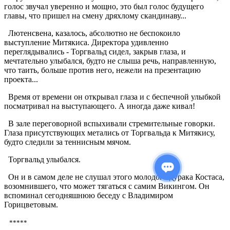
голос звучал уверенно и мощно, это был голос будущего
главы, что пришел на смену дряхлому скандинаву...
Лютенсвена, казалось, абсолютно не беспокоило
выступление Митякиса. Директора удивленно
переглядывались - Торгвальд сидел, закрыв глаза, и
мечтательно улыбался, будто не слыша речь, направленную,
что таить, больше против него, нежели на презентацию
проекта...
Время от времени он открывал глаза и с беспечной улыбкой
посматривал на выступающего. А иногда даже кивал!
В зале переговорной вспыхивали стремительные говорки.
Глаза присутствующих метались от Торгвальда к Митякису,
будто следили за теннисным мячом.
Торгвальд улыбался.
Он и в самом деле не слушал этого молодого дурака Костаса,
возомнившего, что может тягаться с самим Викингом. Он
вспоминал сегодняшнюю беседу с Владимиром
Горицветовым.
*****