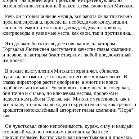
второй - на презентации проектов, не претендующих на
основной инвестиционный пакет, затем, слово взял Митякис.
Речь он готовил больше месяца, вся работа была тщательно
проанализирована, проведены необходимые консультации,
составлен емкий и хлесткий доклад, обдуманы доводы,
контрдоводы и уязвимые места, как свои, так и противника...
Это должно быть последнее совещание, на котором
Торгвальд Лютенсвен выступает в качестве главы компании,
и первое, на котором будет отвергнут любой предложенный
им проект!
В начале выступления Митякис нервничал, сбивался,
путался, но заметил, что слушают его все внимательнее. В
глазах директоров растет одобрение, а многие и вовсе
одобрительно кивают. Уверившись, промашек не совершал,
бил точно и сильно, по ключевым местам, прорехам и
недостаткам работы Торгвальда. Митякис чувствовал, как и
все в зале, что доклад выходит сокрушительным, как трещит и
крошится непоколебимый авторитет главы компании "Норд",
как...
Он чувствовал свою непобедимость, кураж, силу, и каждый
его новый удар по позициям противника был все
сокрушительнее. Костас указывал на нестыковки и промахи,