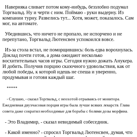
Наверняка сливает потом кому-нибудь, беззлобно подумал
Торгвальд. Ну и черти с ним. Поймаю - руки выдерну. Из
компании турну. Развелись тут... Хотя, может, показалось. Сам
мог, на автомате.
Убедившись, что ничего не пропало, не испорчено и не
перепутано, Торгвальд Лютенсвен успокоился вовсе.
Из-за стола встал, не поморщившись: боль едва ворохнулась.
Доклад почти готов, а дома ожидают несколько
восхитительных часов игры. Сегодня нужно дожать Анукера.
И добить. Получив порцию сказочного удовольствия, как от
любой победы, к которой идешь не спеша и уверенно,
продумывая и готовя каждый шаг.
*****
- Слушаю, - сказал Торгвальд, с неохотой отрываясь от монитора.
Ежедневная двухчасовая порция игры была лучше всяких лекарств. Глава
совета даже сократил необходимые для борьбы с болями дозы морфина.
- Это Владимир, - сказал невидимый собеседник.
- Какой именно? - спросил Торгвальд Лютенсвен, думая, что