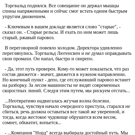
Торгвальд поднялся. Все совещание он держал мышцы
спины напряженными и сейчас смог встать одним быстрым
упругим движением.
- Ключевым в вашем докладе является слово "старые", -
сказал он. - Старые рельсы. И ехать по ним может лишь
старый, ржавый паровоз.
В переговорной повеяло холодом. Директора удивленно
переглянулись. Торгвальд Лютенсвен и не думал оправдывать
свои промахи. Он напал, быстро и свирепо.
- Да, этот путь проверен. Кому-то может показаться, что раз
состав движется - значит, движется в нужном направлении.
Но конечный пункт - депо, где отслуживший паровоз встанет
на разборку. За лесом машинисты не видят современных
скоростных линий. Следуя этим путем, мы рискуем отстать...
...Неотвратимо надвигалась жгучая волна болезни.
Торгвальд, чувствуя начало очередного приступа, старался не
сбиться, речь должна оставаться все такой же уверенной, и
тогда, когда жестокое чудовище обрушится всем весом,
сомнет, обхватит, вопьется...
- ...Компания "Норд" всегда выбирала достойный путь. Мы