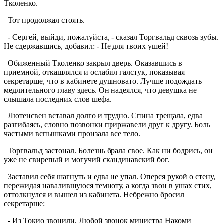
Тколенко.
Тот продолжал стоять.
- Сергей, выйди, пожалуйста, - сказал Торгвальд сквозь зубы.
Не сдержавшись, добавил: - Не для твоих ушей!
Обиженный Тколенко закрыл дверь. Оказавшись в
приемной, откашлялся и ослабил галстук, показывая
секретарше, что в кабинете душновато. Лучше подождать
медлительного главу здесь. Он надеялся, что девушка не
слышала последних слов шефа.
Лютенсвен вставал долго и трудно. Спина трещала, едва
разгибаясь, словно позвонки приржавели друг к другу. Боль
частыми вспышками пронзала все тело.
Торгвальд застонал. Болезнь брала свое. Как ни бодрись, он
уже не свирепый и могучий скандинавский бог.
Заставил себя шагнуть и едва не упал. Оперся рукой о стену,
пережидая навалившуюся темноту, а когда звон в ушах стих,
оттолкнулся и вышел из кабинета. Небрежно бросил
секретарше:
- Из Токио звонили. Любой звонок министра Накоми