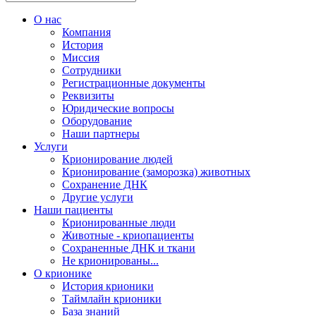
О нас
Компания
История
Миссия
Сотрудники
Регистрационные документы
Реквизиты
Юридические вопросы
Оборудование
Наши партнеры
Услуги
Крионирование людей
Крионирование (заморозка) животных
Сохранение ДНК
Другие услуги
Наши пациенты
Крионированные люди
Животные - криопациенты
Сохраненные ДНК и ткани
Не крионированы...
О крионике
История крионики
Таймлайн крионики
База знаний