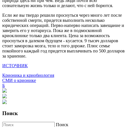
природа здесь ни при чем. Ведь люди почти всю
сознательную жизнь только и делают, что с ней борются.
Если же вы твердо решили проснуться через много лет после
собственной смерти, придется выполнить несколько
юридических операций. Перво-наперво написать завещание и
заверить его у нотариуса. Пока же в подмосковной
криоклинике только два клиента. Цена за возможность
проснуться в далеком будущем - кусается. 9 тысяч долларов
стоит заморозка мозга, тело и того дороже. Плюс семье
покойного каждый год придется выплачивать по 500 долларов
за хранение.
ИСТОЧНИК
Крионика и криобиология
СМИ о крионике
Б
Поиск
Поиск