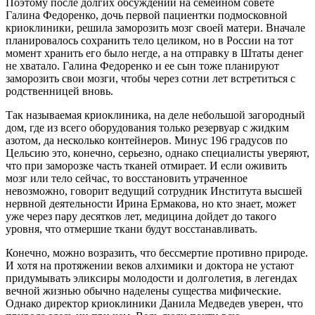
Поэтому после долгих обсуждений на семейном совете
Галина Федоренко, дочь первой пациентки подмосковной
криоклиники, решила заморозить мозг своей матери. Вначале
планировалось сохранить тело целиком, но в России на тот
момент хранить его было негде, а на отправку в Штаты денег
не хватало. Галина Федоренко и ее сын тоже планируют
заморозить свои мозги, чтобы через сотни лет встретиться с
родственницей вновь.
Так называемая криоклиника, на деле небольшой загородный
дом, где из всего оборудования только резервуар с жидким
азотом, да несколько контейнеров. Минус 196 градусов по
Цельсию это, конечно, серьезно, однако специалисты уверяют,
что при заморозке часть тканей отмирает. И если оживить
мозг или тело сейчас, то восстановить утраченное
невозможно, говорит ведущий сотрудник Института высшей
нервной деятельности Ирина Ермакова, но кто знает, может
уже через пару десятков лет, медицина дойдет до такого
уровня, что отмершие ткани будут восстанавливать.
Конечно, можно возразить, что бессмертие противно природе.
И хотя на протяжении веков алхимики и доктора не устают
придумывать эликсиры молодости и долголетия, в легендах
вечной жизнью обычно наделены существа мифические.
Однако директор криоклиники Данила Медведев уверен, что