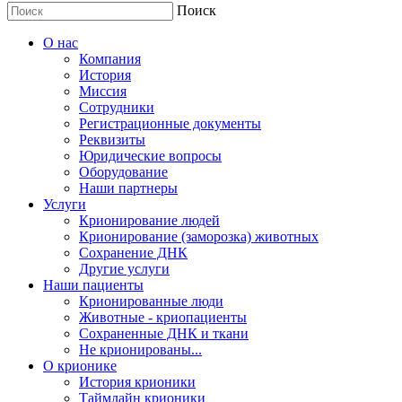
Поиск
О нас
Компания
История
Миссия
Сотрудники
Регистрационные документы
Реквизиты
Юридические вопросы
Оборудование
Наши партнеры
Услуги
Крионирование людей
Крионирование (заморозка) животных
Сохранение ДНК
Другие услуги
Наши пациенты
Крионированные люди
Животные - криопациенты
Сохраненные ДНК и ткани
Не крионированы...
О крионике
История крионики
Таймлайн крионики