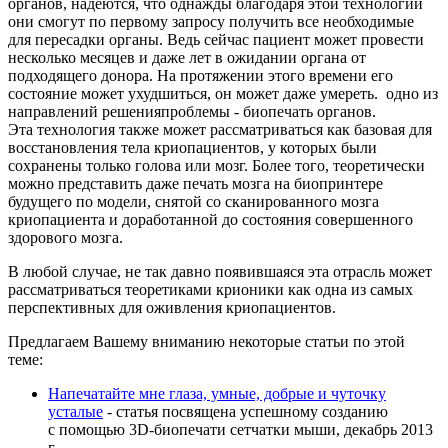
органов, надеются, что однажды благодаря этой технологии
они смогут по первому запросу получить все необходимые
для пересадки органы. Ведь сейчас пациент может провести
несколько месяцев и даже лет в ожидании органа от
подходящего донора. На протяжении этого времени его
состояние может ухудшиться, он может даже умереть. одно из
направлений решенияпроблемы - биопечать органов.
Эта технология также может рассматриваться как базовая для
восстановления тела криопациентов, у которых были
сохранены только голова или мозг. Более того, теоретически
можно представить даже печать мозга на биопринтере
будущего по модели, снятой со сканированного мозга
криопациента и доработанной до состояния совершенного
здорового мозга.
В любой случае, не так давно появившаяся эта отрасль может
рассматриваться теоретиками крионики как одна из самых
перспективных для оживления криопациентов.
Предлагаем Вашему вниманию некоторые статьи по этой
теме:
Напечатайте мне глаза, умные, добрые и чуточку
усталые
- статья посвящена успешному созданию
с помощью 3D-биопечати сетчатки мыши, декабрь 2013
г.