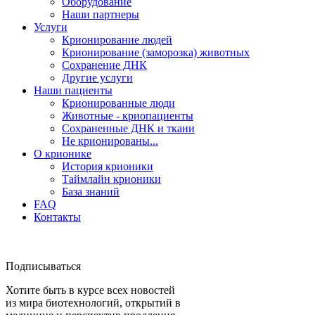
Оборудование
Наши партнеры
Услуги
Крионирование людей
Крионирование (заморозка) животных
Сохранение ДНК
Другие услуги
Наши пациенты
Крионированные люди
Животные - криопациенты
Сохраненные ДНК и ткани
Не крионированы...
О крионике
История крионики
Таймлайн крионики
База знаний
FAQ
Контакты
Подписываться
Хотите быть в курсе всех новостей
из мира биотехнологий, открытий в