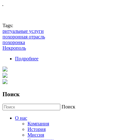
Tags:
ритуальные услуги
похоронная отрасль
похоронка
Некрополь
Подробнее
о Крионика - работникам похоронной отрасли
Поиск
Поиск
О нас
Компания
История
Миссия