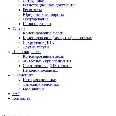
Сотрудники
Регистрационные документы
Реквизиты
Юридические вопросы
Оборудование
Наши партнеры
Услуги
Крионирование людей
Крионирование (заморозка) животных
Сохранение ДНК
Другие услуги
Наши пациенты
Крионированные люди
Животные - криопациенты
Сохраненные ДНК и ткани
Не крионированы...
О крионике
История крионики
Таймлайн крионики
База знаний
FAQ
Контакты