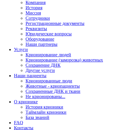
Компания
История
Миссия
Сотрудники
Регистрационные документы
Реквизиты
Юридические вопросы
Оборудование
Наши партнеры
Услуги
Крионирование людей
Крионирование (заморозка) животных
Сохранение ДНК
Другие услуги
Наши пациенты
Крионированные люди
Животные - криопациенты
Сохраненные ДНК и ткани
Не крионированы...
О крионике
История крионики
Таймлайн крионики
База знаний
FAQ
Контакты