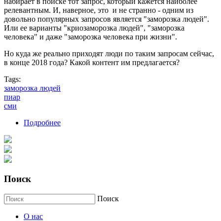
набирает в поиске тот запрос, который кажется наиболее
релевантным. И, наверное, это и не странно - одним из
довольно популярных запросов является "заморозка людей".
Или ее варианты "криозаморозка людей", "заморозка
человека" и даже "заморозка человека при жизни".
Но куда же реально приходят люди по таким запросам сейчас,
в конце 2018 года? Какой контент им предлагается?
Tags:
заморозка людей
пиар
сми
Подробнее
о Заморозка людей....
Поиск
Поиск
О нас