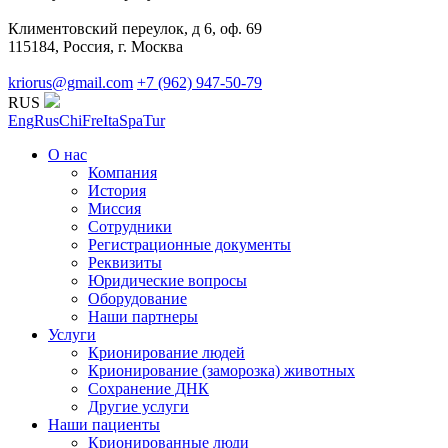
Климентовский переулок, д 6, оф. 69
115184, Россия, г. Москва
kriorus@gmail.com
+7 (962) 947-50-79
RUS
Eng
Rus
Chi
Fre
Ita
Spa
Tur
О нас
Компания
История
Миссия
Сотрудники
Регистрационные документы
Реквизиты
Юридические вопросы
Оборудование
Наши партнеры
Услуги
Крионирование людей
Крионирование (заморозка) животных
Сохранение ДНК
Другие услуги
Наши пациенты
Крионированные люди