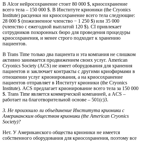
В Alcor нейросохранение стоит 80 000 $, криосохранение
всего тела – 150 000 $. В Институте крионики (the Cryonics
Institute) расценки ни криосохранение всего тела следующие:
28 000 $ (пожизненное членство − 1 250 $) или 35 000
(членство с ежегодной выплатой 120 $). CI привлекает
сотрудников похоронных бюро для проведения процедуры
криосохранения, и менее строго подходит к хранению
пациентов.
В Trans Time только два пациента и эта компания не слишком
активно занимается продвижением своих услуг. American
Cryonics Society (ACS) не имеет оборудования для хранения
пациентов и заключает контракты с другими криофирмами в
отношении услуг крионирования, а на криосохранение
пациентов отправляет в Институт крионики (the Cryonics
Institute). ACS предлагает крионирование всего тела за 150 000
$. Trans Time является коммерческой компанией, а ACS –
работает на благотворительной основе – 501(c)3.
3. Не произошло ли объединение Института крионики с
Американским обществом крионики (the American Cryonics
Society)?
Нет. У Американского общества крионики не имеется
собственного оборудования для криосохранения, поэтому все