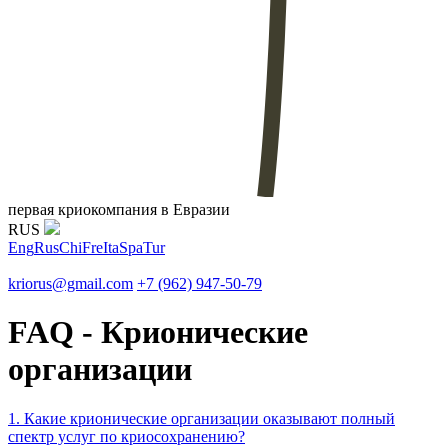
первая криокомпания в Евразии
RUS
Eng
Rus
Chi
Fre
Ita
Spa
Tur
kriorus@gmail.com
+7 (962) 947-50-79
FAQ - Крионические
организации
1. Какие крионические организации оказывают полный
спектр услуг по криосохранению?