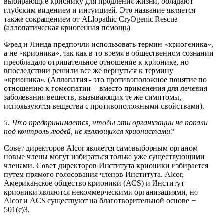
выбирающие крионику для продления жизни, обладают
глубоким видением и интуицией. Это название является
также сокращением от ALlopathic CryOgenic Rescue
(аллопатическая криогенная помощь).
Фред и Линда предпочли использовать термин «криогеника»,
а не «крионика», так как в то время в общественном сознании
преобладало отрицательное отношение к крионике, но
впоследствии решили все же вернуться к термину
«крионика». (Аллопатия - это противоположное понятие по
отношению к гомеопатии − вместо применения для лечения
заболевания веществ, вызывающих те же симптомы,
используются вещества с противоположными свойствами).
5. Что предпринимается, чтобы эти организации не попали
под контроль людей, не являющихся крионистами?
Совет директоров Alcor является самовыборным органом –
новые члены могут избираться только уже существующими
членами. Совет директоров Института крионики избирается
путем прямого голосования членов Института. Alcor,
Американское общество крионики (ACS) и Институт
крионики являются некоммерческими организациями, но
Alcor и ACS существуют на благотворительной основе −
501(c)3.