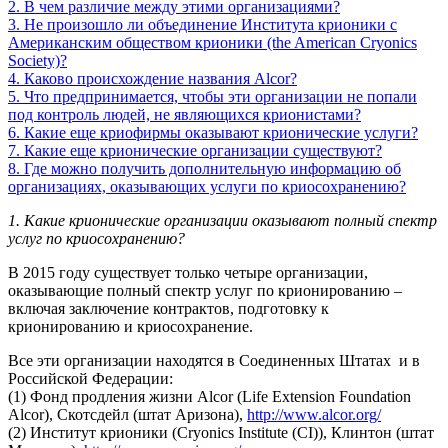
2. В чем различие между этими организациями?
3. Не произошло ли объединение Института крионики с
Американским обществом крионики (the American Cryonics
Society)?
4. Каково происхождение названия Alcor?
5. Что предпринимается, чтобы эти организации не попали
под контроль людей, не являющихся крионистами?
6. Какие еще криофирмы оказывают крионические услуги?
7. Какие еще крионические организации существуют?
8. Где можно получить дополнительную информацию об
организациях, оказывающих услуги по криосохранению?
1. Какие крионические организации оказывают полный спектр
услуг по криосохранению?
В 2015 году существует только четыре организации,
оказывающие полный спектр услуг по крионированию –
включая заключение контрактов, подготовку к
крионированию и криосохранение.
Все эти организации находятся в Соединенных Штатах и в
Российской Федерации:
(1) Фонд продления жизни Alcor (Life Extension Foundation
Alcor), Скотсдейл (штат Аризона),
http://www.alcor.org/
(2) Институт крионики (Cryonics Institute (CI)), Клинтон (штат