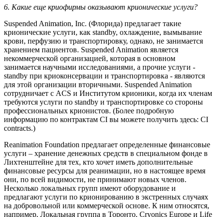
6. Какие еще криофирмы оказывают крионические услуги?
Suspended Animation, Inc. (Флорида) предлагает такие
крионические услуги, как standby, охлаждение, вымывание
крови, перфузию и транспортировку, однако, не занимается
хранением пациентов. Suspended Animation является
некоммерческой организацией, которая в основном
занимается научными исследованиями, а прочие услуги -
standby при криоконсервации и транспортировка - являются
для этой организации вторичными. Suspended Animation
сотрудничает с ACS и Институтом крионики, когда их членам
требуются услуги по standby и транспортировке со стороны
профессиональных крионистов. (Более подробную
информацию по контрактам CI вы можете получить здесь: CI
contracts.)
Reanimation Foundation предлагает определенные финансовые
услуги – хранение денежных средств в специальном фонде в
Лихтенштейне для тех, кто хочет иметь дополнительные
финансовые ресурсы для реанимации, но в настоящее время
они, по всей видимости, не принимают новых членов.
Несколько локальных групп имеют оборудование и
предлагают услуги по крионированию в экстренных случаях
на добровольной или коммерческой основе. К ним относятся,
например, Локальная группа в Торонто, Cryonics Europe и Life