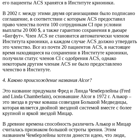
его пациенты ACS хранятся в Институте крионики.
В 2002 г. между этими двумя организациями было подписано
соглашение, в соответствии с которым ACS предоставил
право членства почти 100 сотрудникам CI при условии
выплаты 20 000 $, а также гарантию сохранения в дьюаре
«Бигфут». Член ACS не становится автоматически членом
Института крионики, а каждом случае ACS должно утвердить
это членство. Все из почти 20 пациентов ACS, в настоящее
время находящиеся на сохранении в Институте крионики,
получили статус членов CI с одобрения ACS, однако
некоторым другим членам ACS не было предоставлено
членство в Институте.
4. Каково происхождение названия Alcor?
Это название придумали Фред и Линда Чемберлейны (Fred
and Linda Chamberlain), основавшие Alcor в 1972 г. Алькор –
это звезда в ручке коваша созвездия Большой Медведицы,
которая является двойной звездной системой вместе с более
крупной и яркой звездой Мицар.
В древние времена способность различить Алькор и Мицар
считалась признаком большой остроты зрения. Этим
названием Чемберлейны хотели донести идею, что люди,