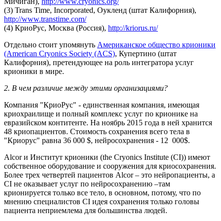
Мичиган),
http://www.cryonics.org/
(3) Trans Time, Incorporated, Оукленд (штат Калифорния),
http://www.transtime.com/
(4) КриоРус, Москва (Россия),
http://kriorus.ru/
Отдельно стоит упомянуть
Американское общество крионики
(American Cryonics Society (ACS)
, Купертино (штат
Калифорния), претендующее на роль интегратора услуг
крионики в мире.
2. В чем различие между этими организациями?
Компания "КриоРус" - единственная компания, имеющая
криохраилище и полный комплекс услуг по крионике на
евразийском контитенте. На ноябрь 2015 года в ней хранится
48 криопациентов. Стоимость сохранения всего тела в
"Криорус" равна 36 000 $, нейросохранения - 12 000$.
Alcor и Институт крионики (the Cryonics Institute (CI)) имеют
собственное оборудование и сооружения для криосохранения.
Более трех четвертей пациентов Alcor – это нейропациенты, а
CI не оказывает услуг по нейросохранению –там
крионируется только все тело, в основном, потому, что по
мнению специалистов CI идея сохранения только головы
пациента неприемлема для большинства людей.