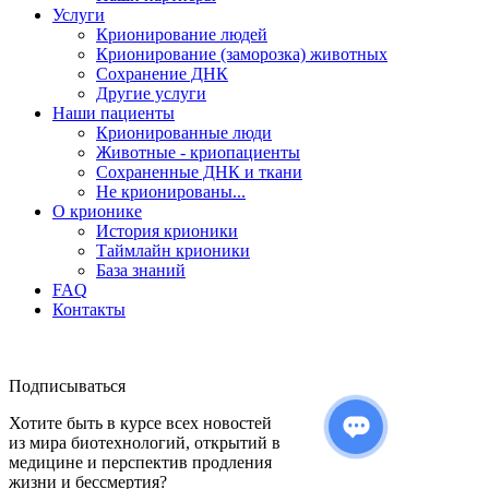
Услуги
Крионирование людей
Крионирование (заморозка) животных
Сохранение ДНК
Другие услуги
Наши пациенты
Крионированные люди
Животные - криопациенты
Сохраненные ДНК и ткани
Не крионированы...
О крионике
История крионики
Таймлайн крионики
База знаний
FAQ
Контакты
Подписываться
Хотите быть в курсе всех новостей
из мира биотехнологий, открытий в
медицине и перспектив продления
жизни и бессмертия?