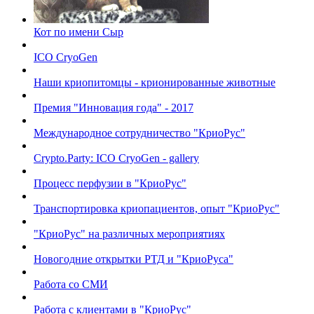
Кот по имени Сыр
ICO CryoGen
Наши криопитомцы - крионированные животные
Премия "Инновация года" - 2017
Международное сотрудничество "КриоРус"
Crypto.Party: ICO CryoGen - gallery
Процесс перфузии в "КриоРус"
Транспортировка криопациентов, опыт "КриоРус"
"КриоРус" на различных мероприятиях
Новогодние открытки РТД и "КриоРуса"
Работа со СМИ
Работа с клиентами в "КриоРус"