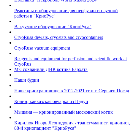
Реактивы и оборудование для перфузии и научной
работы в "КриоРус"
Вакуумное оборудование "КриоРуса"
CryoRusa dewars, cryostats and cryocontainers
CryoRusa vacuum equipment
Reagents and equipment for perfusion and scientific work at
CryoRus
Мы сохранили ДНК котика Бархата
Наши будни
Наше криохранилище в 2012-2021 гг в г. Сергиев Посад
Колин, кавказская овчарка из Падуи
Мышаня — крионированный московский котик
Кирилюк Игорь Леонидович - трансгуманист, крионист,
88-й криопациент "КриоРуса"