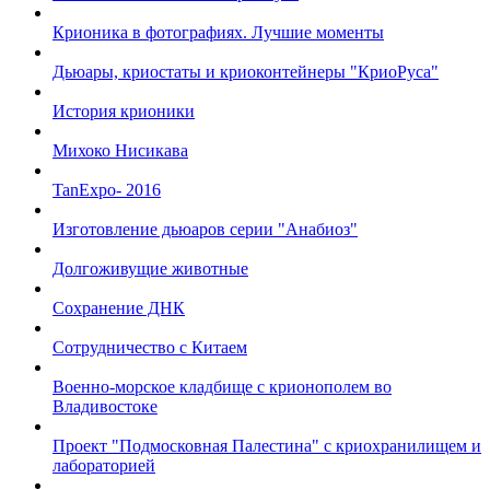
Крионика в фотографиях. Лучшие моменты
Дьюары, криостаты и криоконтейнеры "КриоРуса"
История крионики
Михоко Нисикава
TanExpo- 2016
Изготовление дьюаров серии "Анабиоз"
Долгоживущие животные
Сохранение ДНК
Сотрудничество с Китаем
Военно-морское кладбище с крионополем во
Владивостоке
Проект "Подмосковная Палестина" с криохранилищем и
лабораторией