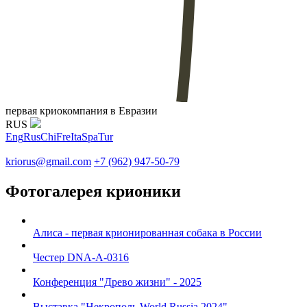
первая криокомпания в Евразии
RUS
Eng
Rus
Chi
Fre
Ita
Spa
Tur
kriorus@gmail.com
+7 (962) 947-50-79
Фотогалерея крионики
Алиса - первая крионированная собака в России
Честер DNA-A-0316
Конференция "Древо жизни" - 2025
Выставка "Некрополь World Russia 2024"