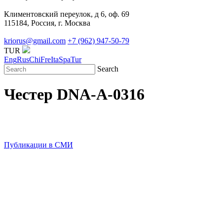
Климентовский переулок, д 6, оф. 69
115184, Россия, г. Москва
kriorus@gmail.com
+7 (962) 947-50-79
TUR
Eng
Rus
Chi
Fre
Ita
Spa
Tur
Search
Честер DNA-A-0316
Публикации в СМИ